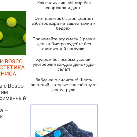
Как сжечь лишний жир без
спортзала и диет!
Суп-крем из цветной капусты
Этот напиток быстро сжигает
Французский луковый суп
избыток жира на вашей талии и
бедрах!
Суп из баклажанов с моцареллой
и гремолатой
Принимайте эту смесь 2 раза в
Грибной крем-суп с кростини с
день и быстро худейте без
козьим сыром
физической нагрузки!
Суп мисо с зеленым луком и
Худеем без особых усилий,
И BOSCO
тофу
употребляя каждый день чудо-
ЭСТЕТИКА
салат!
ННИСА
Суп из помидоров черри с песто
из рукколы
Забудьте о силиконе! Шесть
растений, которые способствуют
а с Bosco
Португальский чесночный суп с
росту груди
тям
яйцом
ноимённый
Авголемоно
е
а —
Том ям с тофу
...
Ирландский картофельный суп
Суп из пастернака