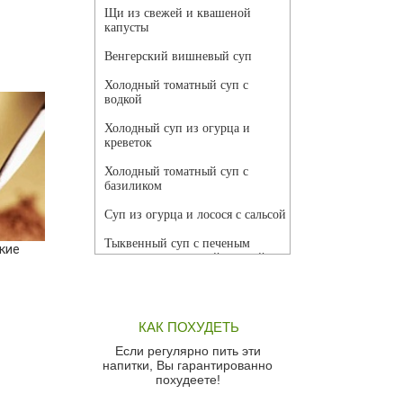
Щи из свежей и квашеной
капусты
Венгерский вишневый суп
Холодный томатный суп с
водкой
Холодный суп из огурца и
креветок
Холодный томатный суп с
базиликом
Суп из огурца и лосося с сальсой
Тыквенный суп с печеным
кие
чесноком и томатной сальсой
Грибной суп
Томатный суп с кремом из
КАК ПОХУДЕТЬ
красного перца
Если регулярно пить эти
Парижский луковый суп
напитки, Вы гарантированно
похудеете!
Суп из спаржи и горошка с
сыром пармезан