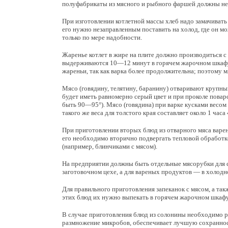
полуфабрикаты из мясного и рыбного фаршей должны не
При изготовлении котлетной массы хлеб надо замачивать
его нужно незаправленным поставить на холод, где он мо
только по мере надобности.
Жаренье котлет в жире на плите должно производиться с
выдерживаются 10—12 минут в горячем жарочном шкафу. 
жареньи, так как варка более продолжительна; поэтому 
Мясо (говядину, телятину, баранину) отваривают крупными
будет иметь равномерно серый цвет и при проколе повар
быть 90—95°). Мясо (говядина) при варке кусками весом
такого же веса для толстого края составляет около 1 часа
При приготовлении вторых блюд из отварного мяса варен
его необходимо вторично подвергать тепловой обработк
(например, блинчиками с мясом).
На предприятии должны быть отдельные мясорубки для с
заготовочном цехе, а для вареных продуктов — в холодн
Для правильного приготовления запеканок с мясом, а т
этих блюд их нужно выпекать в горячем жарочном шкафу
В случае приготовления блюд из солонины необходимо 
размножение микробов, обеспечивает лучшую сохранност