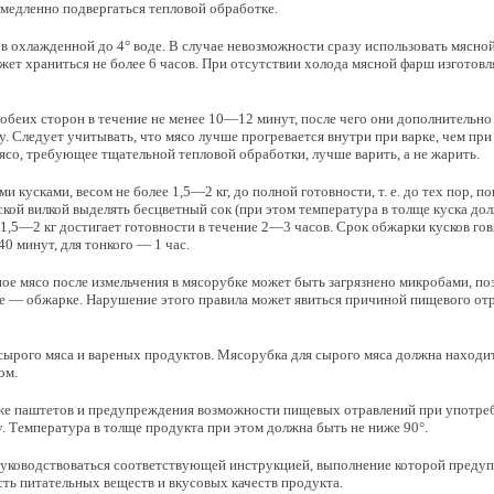
медленно подвергаться тепловой обработке.
 в охлажденной до 4° воде. В случае невозможности сразу использовать мясно
жет храниться не более 6 часов. При отсутствии холода мясной фарш изготовл
 обеих сторон в течение не менее 10—12 минут, после чего они дополнительно
Следует учитывать, что мясо лучше прогревается внутри при варке, чем при
мясо, требующее тщательной тепловой обработки, лучше варить, а не жарить.
 кусками, весом не более 1,5—2 кг, до полной готовности, т. е. до тех пор, по
ской вилкой выделять бесцветный сок (при этом температура в толще куска до
 1,5—2 кг достигает готовности в течение 2—3 часов. Срок обжарки кусков го
 40 минут, для тонкого — 1 час.
ое мясо после измельчения в мясорубке может быть загрязнено микробами, п
е — обжарке. Нарушение этого правила может явиться причиной пищевого от
ырого мяса и вареных продуктов. Мясорубка для сырого мяса должна находит
ом.
акже паштетов и предупреждения возможности пищевых отравлений при употре
. Температура в толще продукта при этом должна быть не ниже 90°.
руководствоваться соответствующей инструкцией, выполнение которой преду
ь питательных веществ и вкусовых качеств продукта.