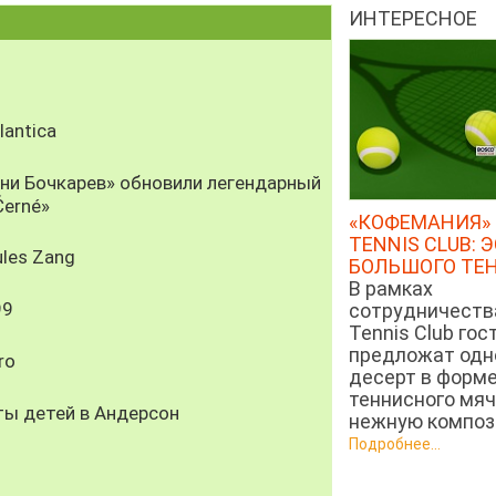
ИНТЕРЕСНОЕ
antica
рни Бочкарев» обновили легендарный
Černé»
«КОФЕМАНИЯ» 
TENNIS CLUB: 
les Zang
БОЛЬШОГО ТЕ
В рамках
99
сотрудничеств
Tennis Club гос
предложат од
ro
десерт в форм
теннисного мяч
ты детей в Андерсон
нежную компози
Подробнее...