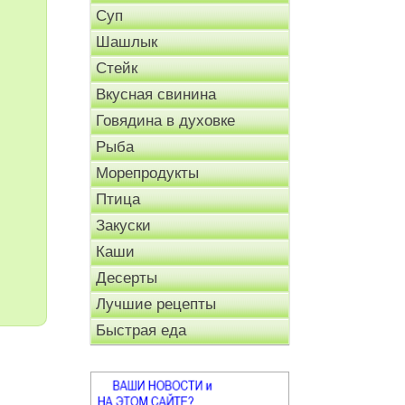
Суп
Шашлык
Стейк
Вкусная свинина
Говядина в духовке
Рыба
Морепродукты
Птица
Закуски
Каши
Десерты
Лучшие рецепты
Быстрая еда