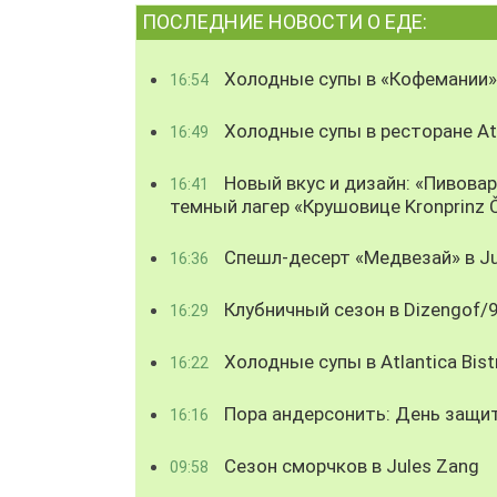
ПОСЛЕДНИЕ НОВОСТИ О ЕДЕ:
Холодные супы в «Кофемании»
16:54
Холодные супы в ресторане Atl
16:49
Новый вкус и дизайн: «Пивова
16:41
темный лагер «Крушовице Kronprinz 
Спешл-десерт «Медвезай» в Ju
16:36
Клубничный сезон в Dizengof/
16:29
Холодные супы в Atlantica Bist
16:22
Пора андерсонить: День защи
16:16
Сезон сморчков в Jules Zang
09:58