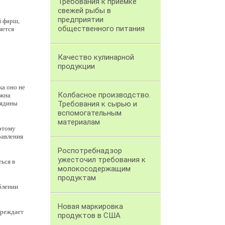
Требования к приемке
свежей рыбы в
предприятии
й фарш,
общественного питания
яется
Качество кулинарной
продукции
ка оно не
Колбасное производство.
лжна
вядины
Требования к сырью и
вспомогательным
материалам
оэтому
равления
Роспотребнадзор
ужесточил требования к
ься в
молокосодержащим
продуктам
блении
Новая маркировка
преждает
продуктов в США