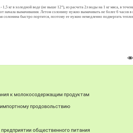
,5 кг в холодной воде (не выше 12°), из расчета 2л воды на 1 кг мяса, в течен
ов от начала вымачивания. Летом солонину нужно вымачивать не более 6 часов в 
я солонина быстро портится, поэтому ее нужно немедленно подвергать тепло
ания к молокосодержащим продуктам
к импортному продовольствию
в предприятии общественного питания