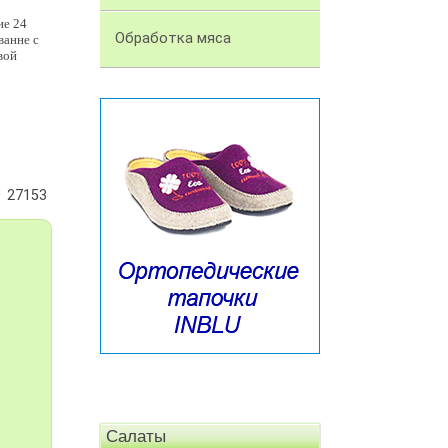
ие 24
Обработка мяса
ванне с
вой
27153
Салаты