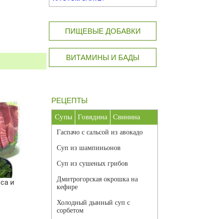
ПИЩЕВЫЕ ДОБАВКИ
ВИТАМИНЫ И БАДЫ
РЕЦЕПТЫ
Супы
Говядина
Свинина
Гаспачо с сальсой из авокадо
Суп из шампиньонов
Суп из сушеных грибов
Дмитрогорская окрошка на
са и
кефире
Холодный дынный суп с
сорбетом