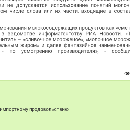
ки не допускается использование понятий моло
ом числе слова или их части, входящие в соста
именования молокосодержащих продуктов как «смет
ли в ведомстве информагентству РИА Новости. «
читать – «сливочное мороженое», «молочное морож
тельным жиром» и далее фантазийное наименован
 - по усмотрению производителя», - сообщ
к импортному продовольствию