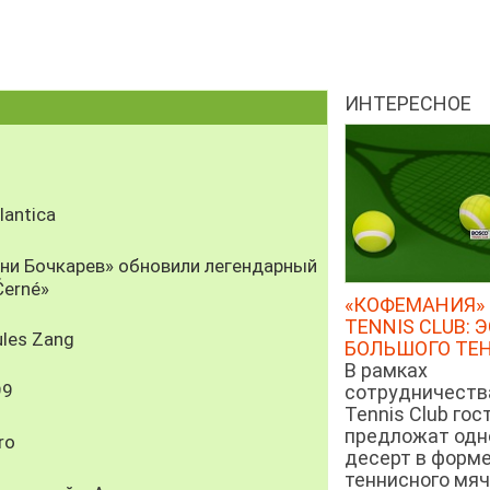
ИНТЕРЕСНОЕ
antica
рни Бочкарев» обновили легендарный
Černé»
«КОФЕМАНИЯ» 
TENNIS CLUB: 
les Zang
БОЛЬШОГО ТЕ
В рамках
99
сотрудничеств
Tennis Club гос
предложат од
ro
десерт в форм
теннисного мяч