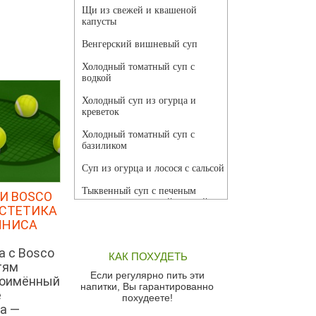
Щи из свежей и квашеной
капусты
Венгерский вишневый суп
Холодный томатный суп с
водкой
Холодный суп из огурца и
креветок
Холодный томатный суп с
базиликом
Суп из огурца и лосося с сальсой
Тыквенный суп с печеным
И BOSCO
чесноком и томатной сальсой
ЭСТЕТИКА
ННИСА
Грибной суп
Томатный суп с кремом из
а с Bosco
КАК ПОХУДЕТЬ
красного перца
тям
Если регулярно пить эти
ноимённый
Парижский луковый суп
напитки, Вы гарантированно
е
похудеете!
Суп из спаржи и горошка с
а —
сыром пармезан