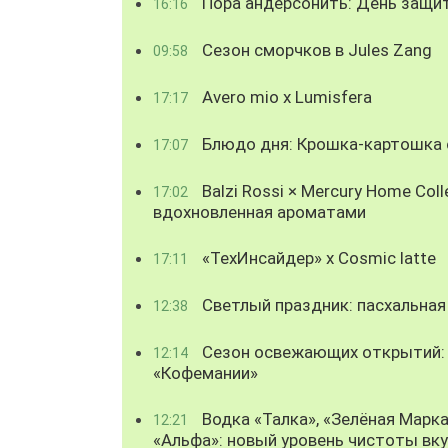
Пора андерсонить: День защи
16:16
Сезон сморчков в Jules Zang
09:58
Avero mio x Lumisfera
17:17
Блюдо дня: Крошка-картошка с
17:07
Balzi Rossi × Mercury Home Coll
17:02
вдохновленная ароматами
«ТехИнсайдер» х Cosmic latte
17:11
Светлый праздник: пасхальная
12:38
Сезон освежающих открытий: 
12:14
«Кофемании»
Водка «Талка», «Зелёная Марка
12:21
«Альфа»: новый уровень чистоты вк