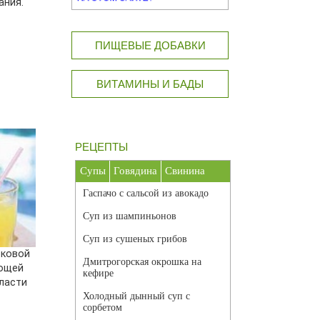
ания.
ПИЩЕВЫЕ ДОБАВКИ
ВИТАМИНЫ И БАДЫ
РЕЦЕПТЫ
Супы
Говядина
Свинина
Гаспачо с сальсой из авокадо
Суп из шампиньонов
Суп из сушеных грибов
оковой
Дмитрогорская окрошка на
вощей
кефире
ласти
Холодный дынный суп с
сорбетом