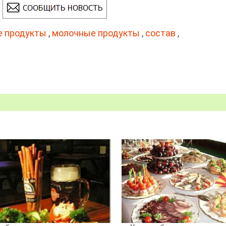
 продукты
,
молочные продукты
,
состав
,