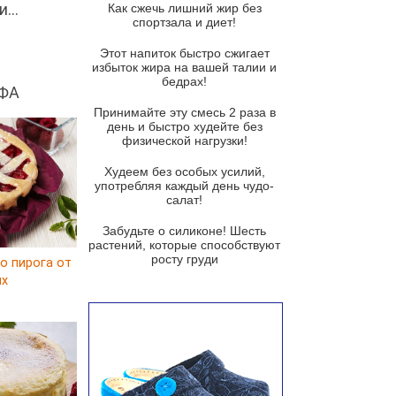
...
Как сжечь лишний жир без
спортзала и диет!
Суп-крем из цветной капусты
Этот напиток быстро сжигает
Французский луковый суп
избыток жира на вашей талии и
бедрах!
Суп из баклажанов с моцареллой
ФА
и гремолатой
Принимайте эту смесь 2 раза в
Грибной крем-суп с кростини с
день и быстро худейте без
козьим сыром
физической нагрузки!
Суп мисо с зеленым луком и
Худеем без особых усилий,
тофу
употребляя каждый день чудо-
салат!
Суп из помидоров черри с песто
из рукколы
Забудьте о силиконе! Шесть
растений, которые способствуют
Португальский чесночный суп с
росту груди
о пирога от
яйцом
ux
Авголемоно
Том ям с тофу
Ирландский картофельный суп
Суп из пастернака