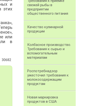
Требования к приемке
чных и
свежей рыбы в
в этих
предприятии
общественного питания
анка»,
Теперь
Качество кулинарной
продукции
еное»,
ие или
или в
Колбасное производство.
Требования к сырью и
вспомогательным
материалам
30682
Роспотребнадзор
ужесточил требования к
молокосодержащим
продуктам
Новая маркировка
продуктов в США