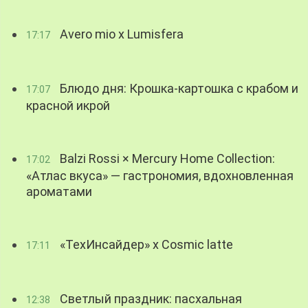
Avero mio x Lumisfera
17:17
Блюдо дня: Крошка-картошка с крабом и
17:07
красной икрой
Balzi Rossi × Mercury Home Collection:
17:02
«Атлас вкуса» — гастрономия, вдохновленная
ароматами
«ТехИнсайдер» х Cosmic latte
17:11
Светлый праздник: пасхальная
12:38