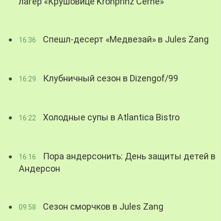
лагер «Крушовице Kronprinz Černé»
Спешл-десерт «Медвезай» в Jules Zang
16:36
Клубничный сезон в Dizengof/99
16:29
Холодные супы в Atlantica Bistro
16:22
Пора андерсонить: День защиты детей в
16:16
Андерсон
Сезон сморчков в Jules Zang
09:58