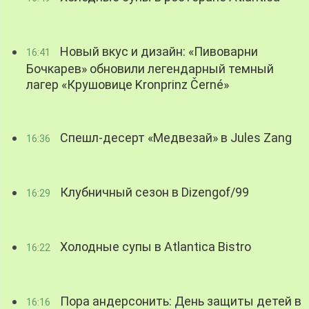
Новый вкус и дизайн: «Пивоварни
16:41
Бочкарев» обновили легендарный темный
лагер «Крушовице Kronprinz Černé»
Спешл-десерт «Медвезай» в Jules Zang
16:36
Клубничный сезон в Dizengof/99
16:29
Холодные супы в Atlantica Bistro
16:22
Пора андерсонить: День защиты детей в
16:16