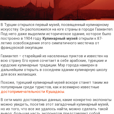
В Турции открылся первый музей, посвященный кулинарному
искусству. Он расположился на юге страны в городе Газиантеп.
Под него даже выделили историческое здание, которое было
построено в 1904 году.
Кулинарный музей
открыли к 87-
летию освобождения этого симпатичного местечка от
французской оккупации.
Газиантеп – старейший из населенных пунктов и известен на
всю страну. Его кухня сочетает в себе арабские, турецкие и
курдские кулинарные традиции. Мэр города намерен в
дальнейшем открыть в соседнем здании кулинарную школу
для всех желающих.
Похоже, турецкий кулинарный музей вскоре станет таким же
популярным среди туристов, как и всемирно известные
достопримечательности Кушадасы
.
В сети мало достоверных данных, какие конкретно экспонаты
можно увидеть, посетив этот загадочный кулинарный музей,
но из того, что все же удалось найти, можно сделать такой
вывод: большая часть экспонатов представляет собой