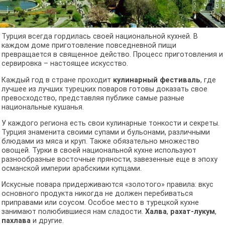
Турция всегда гордилась своей национальной кухней. В
каждом доме приготовление повседневной пищи
превращается в священное действо. Процесс приготовления и
сервировка – настоящее искусство.
Каждый год в стране проходит
кулинарный фестиваль
, где
лучшее из лучших турецких поваров готовы доказать свое
превосходство, представляя публике самые разные
национальные кушанья.
У каждого региона есть свои кулинарные тонкости и секреты.
Турция знаменита своими супами и бульонами, различными
блюдами из мяса и круп. Также обязательно множество
овощей. Турки в своей национальной кухне используют
разнообразные восточные пряности, завезенные еще в эпоху
османской империи арабскими купцами.
Искусные повара придерживаются «золотого» правила: вкус
основного продукта никогда не должен перебиваться
приправами или соусом. Особое место в турецкой кухне
занимают полюбившиеся нам сладости.
Халва
,
рахат-лукум
,
пахлава
и другие.