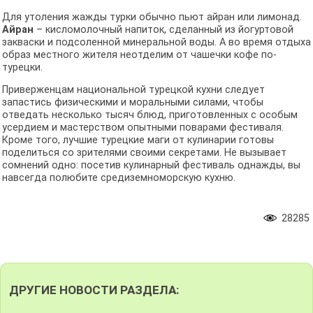
Для утоления жажды турки обычно пьют айран или лимонад.
Айран
– кисломолочный напиток, сделанный из йогуртовой
закваски и подсоленной минеральной воды. А во время отдыха
образ местного жителя неотделим от чашечки кофе по-
турецки.
Приверженцам национальной турецкой кухни следует
запастись физическими и моральными силами, чтобы
отведать несколько тысяч блюд, приготовленных с особым
усердием и мастерством опытными поварами фестиваля.
Кроме того, лучшие турецкие маги от кулинарии готовы
поделиться со зрителями своими секретами. Не вызывает
сомнений одно: посетив кулинарный фестиваль однажды, вы
навсегда полюбите средиземноморскую кухню.
28285
ДРУГИЕ НОВОСТИ РАЗДЕЛА: