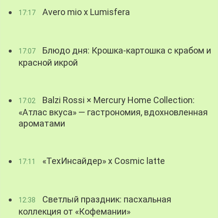
Avero mio x Lumisfera
17:17
Блюдо дня: Крошка-картошка с крабом и
17:07
красной икрой
Balzi Rossi × Mercury Home Collection:
17:02
«Атлас вкуса» — гастрономия, вдохновленная
ароматами
«ТехИнсайдер» х Cosmic latte
17:11
Светлый праздник: пасхальная
12:38
коллекция от «Кофемании»