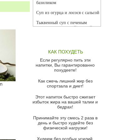
базиликом
Суп из огурца и лосося с сальсой
Тыквенный суп с печеным
чесноком и томатной сальсой
Грибной суп
Томатный суп с кремом из
КАК ПОХУДЕТЬ
красного перца
Если регулярно пить эти
Парижский луковый суп
напитки, Вы гарантированно
похудеете!
Суп из спаржи и горошка с
сыром пармезан
Как сжечь лишний жир без
on
спортзала и диет!
Суп-крем из цветной капусты
Этот напиток быстро сжигает
Французский луковый суп
избыток жира на вашей талии и
бедрах!
Суп из баклажанов с моцареллой
и гремолатой
Принимайте эту смесь 2 раза в
Грибной крем-суп с кростини с
день и быстро худейте без
козьим сыром
физической нагрузки!
Суп мисо с зеленым луком и
Худеем без особых усилий,