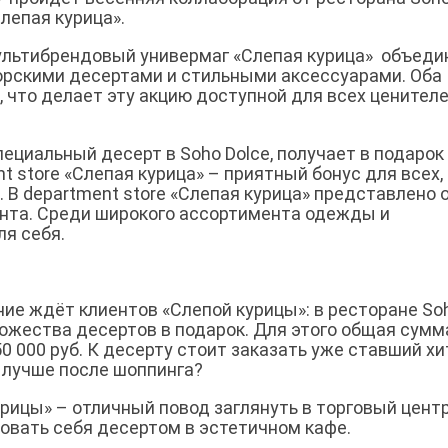
Слепая курица».
ультибрендовый универмаг «‎Слепая курица» ‎‎ объед
торскими десертами и стильными аксессуарами. Оба
 что делает эту акцию доступной для всех ценител
пециальный десерт в Soho Dolce, получает в подарок
t store «‎Слепая курица» – приятный бонус для всех,
. В department store «‎Слепая курица» представлено 
мента. Среди широкого ассортимента одежды и
я себя.
е ждёт клиентов «‎Слепой курицы»‎: в ресторане So
ожества десертов в подарок. Для этого общая сумм
0 000 руб. К десерту стоит заказать уже ставший х
 лучше после шоппинга?
урицы»‎ – отличный повод заглянуть в торговый центр
довать себя десертом в эстетичном кафе.