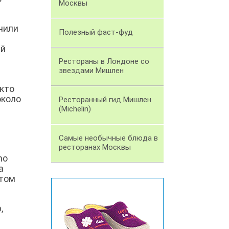
Москвы
инили
Полезный фаст-фуд
ей
Рестораны в Лондоне со
звездами Мишлен
 кто
около
Ресторанный гид Мишлен
(Michelin)
Самые необычные блюда в
ресторанах Москвы
ho
а
итом
,