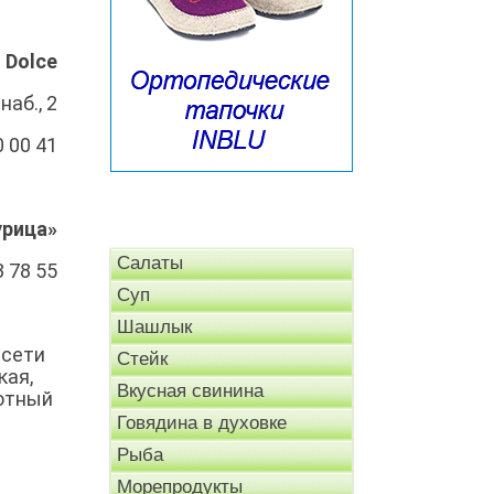
 Dolce
аб., 2
0 00 41
урица»‎
Салаты
3 78 55
Суп
Шашлык
 сети
Стейк
кая,
Вкусная свинина
ротный
Говядина в духовке
Рыба
Морепродукты