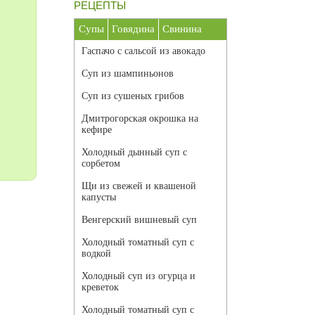
РЕЦЕПТЫ
Супы
Говядина
Свинина
Гаспачо с сальсой из авокадо
Суп из шампиньонов
Суп из сушеных грибов
Дмитрогорская окрошка на
кефире
Холодный дынный суп с
сорбетом
Щи из свежей и квашеной
капусты
Венгерский вишневый суп
Холодный томатный суп с
водкой
Холодный суп из огурца и
креветок
Холодный томатный суп с