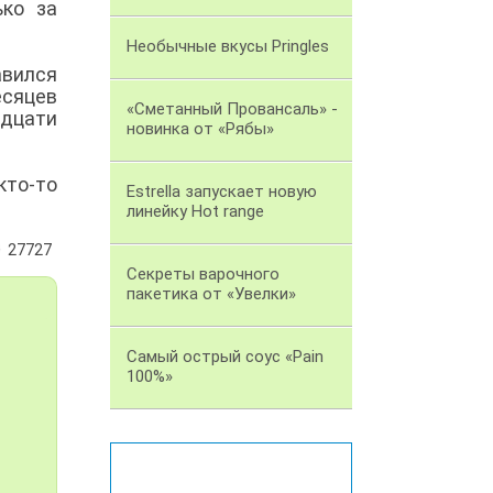
ко за
Необычные вкусы Pringles
авился
есяцев
«Сметанный Провансаль» -
идцати
новинка от «Рябы»
кто-то
Estrella запускает новую
линейку Hot range
27727
Секреты варочного
пакетика от «Увелки»
Самый острый соус «Pain
100%»