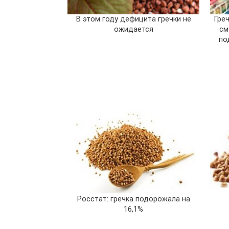
В этом году дефицита гречки не
Гре
ожидается
см
по
Росстат: гречка подорожала на
16,1%