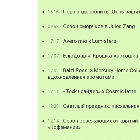
Пора андерсонить: День защи
16:16
Сезон сморчков в Jules Zang
09:58
Avero mio x Lumisfera
17:17
Блюдо дня: Крошка-картошка с
17:07
Balzi Rossi × Mercury Home Coll
17:02
вдохновленная ароматами
«ТехИнсайдер» х Cosmic latte
17:11
Светлый праздник: пасхальная
12:38
Сезон освежающих открытий: 
12:14
«Кофемании»