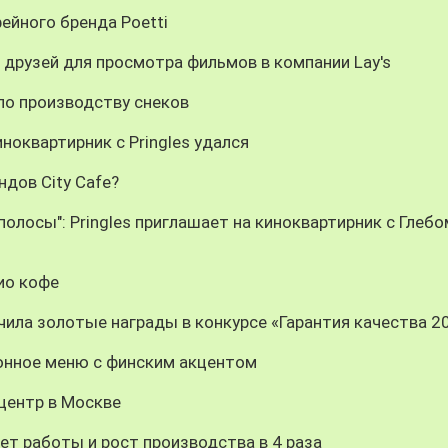
ейного бренда Poetti
 друзей для просмотра фильмов в компании Lay's
 по производству снеков
ноквартирник с Pringles удался
ндов City Cafe?
олосы": Pringles приглашает на киноквартирник с Глебо
био кофе
ила золотые награды в конкурсе «Гарантия качества 2
зонное меню с финским акцентом
центр в Москве
лет работы и рост производства в 4 раза