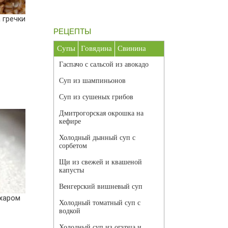
 гречки
РЕЦЕПТЫ
Супы
Говядина
Свинина
Гаспачо с сальсой из авокадо
Суп из шампиньонов
Суп из сушеных грибов
Дмитрогорская окрошка на
кефире
Холодный дынный суп с
сорбетом
Щи из свежей и квашеной
капусты
Венгерский вишневый суп
ахаром
Холодный томатный суп с
водкой
Холодный суп из огурца и