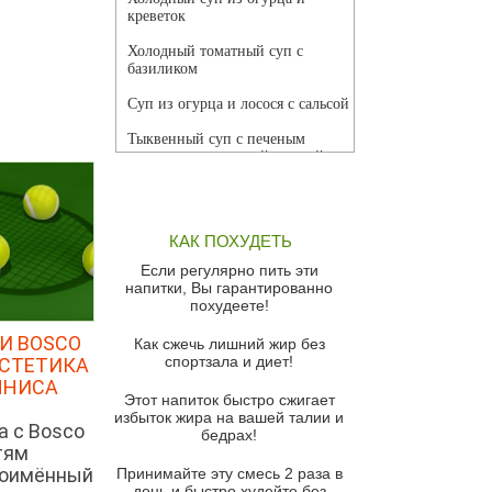
креветок
Холодный томатный суп с
базиликом
Суп из огурца и лосося с сальсой
Тыквенный суп с печеным
чесноком и томатной сальсой
Грибной суп
Томатный суп с кремом из
КАК ПОХУДЕТЬ
красного перца
Если регулярно пить эти
Парижский луковый суп
напитки, Вы гарантированно
похудеете!
Суп из спаржи и горошка с
сыром пармезан
И BOSCO
Как сжечь лишний жир без
спортзала и диет!
ЭСТЕТИКА
Суп-крем из цветной капусты
ННИСА
Этот напиток быстро сжигает
Французский луковый суп
избыток жира на вашей талии и
а с Bosco
бедрах!
Суп из баклажанов с моцареллой
тям
и гремолатой
ноимённый
Принимайте эту смесь 2 раза в
Грибной крем-суп с кростини с
день и быстро худейте без