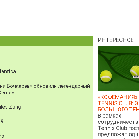
ИНТЕРЕСНОЕ
antica
рни Бочкарев» обновили легендарный
Černé»
«КОФЕМАНИЯ» 
TENNIS CLUB: 
les Zang
БОЛЬШОГО ТЕ
В рамках
99
сотрудничеств
Tennis Club гос
предложат од
ro