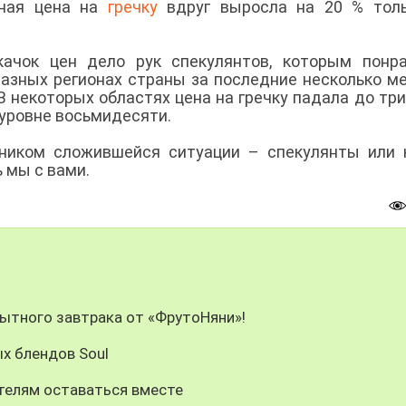
чная цена на
гречку
вдруг выросла на 20 % толь
качок цен дело рук спекулянтов, которым понр
 разных регионах страны за последние несколько м
В некоторых областях цена на гречку падала до тр
 уровне восьмидесяти.
ником сложившейся ситуации – спекулянты или 
ь мы с вами.
сытного завтрака от «ФрутоНяни»!
х блендов Soul
телям оставаться вместе