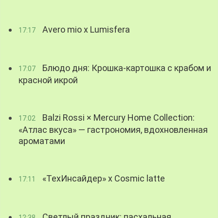
Avero mio x Lumisfera
17:17
Блюдо дня: Крошка-картошка с крабом и
17:07
красной икрой
Balzi Rossi × Mercury Home Collection:
17:02
«Атлас вкуса» — гастрономия, вдохновленная
ароматами
«ТехИнсайдер» х Cosmic latte
17:11
Светлый праздник: пасхальная
12:38