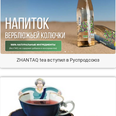
ZHANTAQ tea вступил в Руспродсоюз