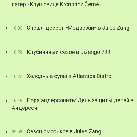
лагер «Крушовице Kronprinz Černé»
Спешл-десерт «Медвезай» в Jules Zang
16:36
Клубничный сезон в Dizengof/99
16:29
Холодные супы в Atlantica Bistro
16:22
Пора андерсонить: День защиты детей в
16:16
Андерсон
Сезон сморчков в Jules Zang
09:58