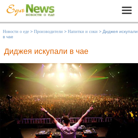
Меню
Новости о еде
>
Производители
>
Напитки и соки
>
Диджея искупали
в чае
Диджея искупали в чае