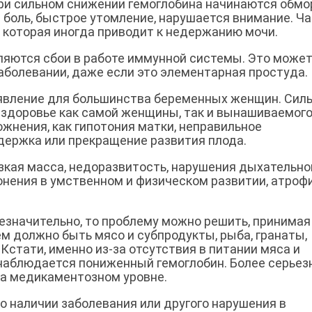
При сильном снижении гемоглобина начинаются обмо
 боль, быстрое утомление, нарушается внимание. Ч
которая иногда приводит к недержанию мочи.
вляются сбои в работе иммунной системы. Это може
аболевании, даже если это элементарная простуда.
явление для большинства беременных женщин. Сил
 здоровье как самой женщины, так и вынашиваемог
жнения, как гипотония матки, неправильное
адержка или прекращение развития плода.
зкая масса, недоразвитость, нарушения дыхательно
нения в умственном и физическом развитии, атроф
езначительно, то проблему можно решить, принимая
ем должно быть мясо и субпродукты, рыба, гранаты,
Кстати, именно из-за отсутствия в питании мяса и
 наблюдается пониженный гемоглобин. Более серье
на медикаментозном уровне.
о наличии заболевания или другого нарушения в