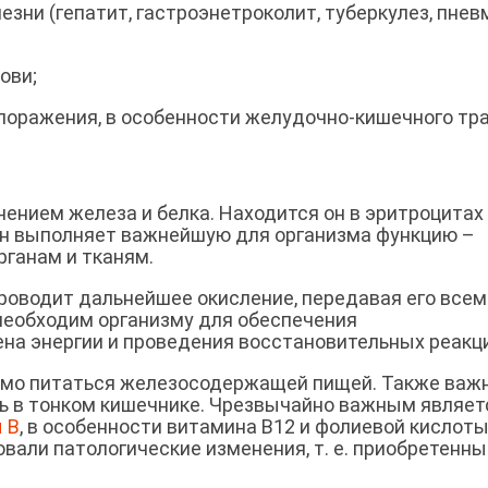
 (гепатит, гастроэнетроколит, туберкулез, пнев
ови;
ажения, в особенности желудочно-кишечного тра
ением железа и белка. Находится он в эритроцитах
ин выполняет важнейшую для организма функцию –
рганам и тканям.
проводит дальнейшее окисление, передавая его всем
необходим организму для обеспечения
ена энергии и проведения восстановительных реакц
имо питаться железосодержащей пищей. Также важн
ь в тонком кишечнике. Чрезвычайно важным являет
 В
, в особенности витамина В12 и фолиевой кислоты
овали патологические изменения, т. е. приобретенны