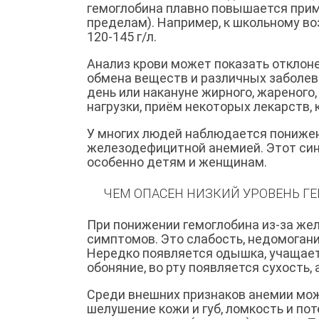
гемоглобина плавно повышается пример
пределам). Например, к школьному возр
120-145 г/л.
Анализ крови может показать отклоне
обмена веществ и различных заболева
день или накануне жирного, жареного
нагрузки, приём некоторых лекарств, 
У многих людей наблюдается пониженн
железодефицитной анемией. Этот син
особенно детям и женщинам.
ЧЕМ ОПАСЕН НИЗКИЙ УРОВЕНЬ Г
При понижении гемоглобина из-за ж
симптомов. Это слабость, недомогани
Нередко появляется одышка, учащае
обоняние, во рту появляется сухость,
Среди внешних признаков анемии мож
шелушение кожи и губ, ломкость и п