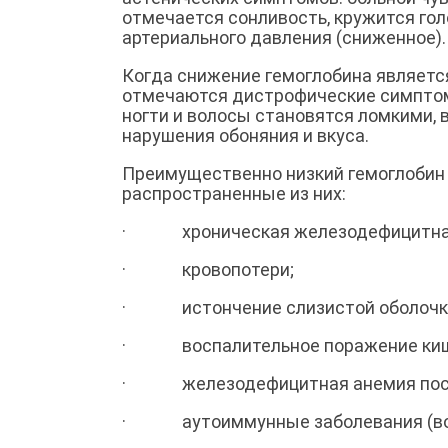
отмечается сонливость, кружится го
артериального давления (сниженное).
Когда снижение гемоглобина являетс
отмечаются дистрофические симптомы
ногти и волосы становятся ломкими,
нарушения обоняния и вкуса.
Преимущественно низкий гемоглобин 
распространенные из них:
· хроническая железодефицитная
· кровопотери;
· истончение слизистой оболочки ж
· воспалительное поражение кишечн
· железодефицитная анемия посл
· аутоиммунные заболевания (волч