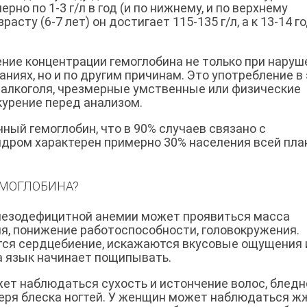
но по 1-3 г/л в год (и по нижнему, и по верхнему
асту (6-7 лет) он достигает 115-135 г/л, а к 13-14 г
ние концентрации гемоглобина не только при наруш
ниях, но и по другим причинам. Это употребление в
, алкоголя, чрезмерные умственные или физические
курение перед анализом.
ый гемоглобин, что в 90% случаев связано с
дром характерен примерно 30% населения всей пла
ЕМОГЛОБИНА?
елезодефицитной анемии может проявиться масса
я, понижение работоспособности, головокружения.
тся сердцебиение, искажаются вкусовые ощущения 
 а язык начинает пощипывать.
ет наблюдаться сухость и истончение волос, бледн
отеря блеска ногтей. У женщин может наблюдаться ж