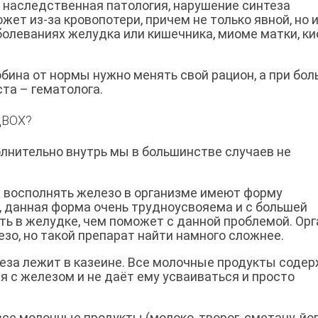
 наследственная патология, нарушение синтеза
жет из-за кровопотери, причем не только явной, но 
болеваниях желудка или кишечника, миоме матки, ки
бина от нормы нужно менять свой рацион, а при бо
та – гематолога.
ДВОХ?
олнительно внутрь мы в большинстве случаев не
 восполнять железо в организме имеют форму
, данная форма очень трудноусвояема и с большей
ть в желудке, чем поможет с данной проблемой. Ор
зо, но такой препарат найти намного сложнее.
леза лежит в казеине. Все молочные продукты соде
я с железом и не даёт ему усваиваться и просто
се молочные продукты (молоко, творог, сметану, йог