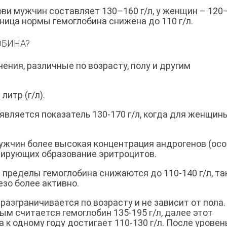
ови мужчин составляет 130–160 г/л, у женщин – 120
ница нормы гемоглобина снижена до 110 г/л.
ОБИНА?
ения, различные по возрасту, полу и другим
литр (г/л).
вляется показатель 130-170 г/л, когда для женщин
 мужчин более высокая концентрация андрогенов (ос
лирующих образование эритроцитов.
ределы гемоглобина снижаются до 110-140 г/л, так
зо более активно.
разграничивается по возрасту и не зависит от пола.
м считается гемоглобин 135-195 г/л, далее этот
а к одному году достигает 110-130 г/л. После уровен