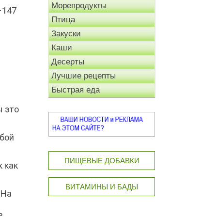
Морепродукты
–147
Птица
Закуски
Каши
Десерты
Лучшие рецепты
Быстрая еда
ы это
обой
ПИЩЕВЫЕ ДОБАВКИ
 как
ВИТАМИНЫ И БАДЫ
 На
ь