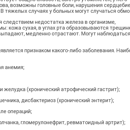
лова, возможны головные боли, нарушения сердцебие
 В тяжелых случаях у больных могут случаться обмо
я следствием недостатка железа в организме,
: кожа сухая, в углах рта образовываются трещинк
 выпадают, медленно отрастают. Могут наблюдатьс
является признаком какого-либо заболевания. Наиб
 анемия;
елудка (хронический атрофический гастрит);
ика, дисбактериоз (хронический энтерит);
е операций;
анка, гломерулонефрит, ревматоидный артрит);