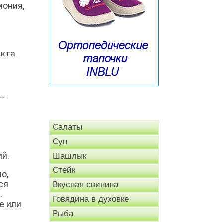
мония,
кта.
 –
Салаты
Суп
ий.
Шашлык
Стейк
о,
ся
Вкусная свинина
.
Говядина в духовке
е или
Рыба