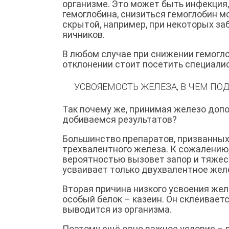
организме. Это может быть инфекция,
гемоглобина, снизиться гемоглобин мо
скрытой, например, при некоторых за
яичников.
В любом случае при снижении гемогло
отклонении стоит посетить специалис
УСВОЯЕМОСТЬ ЖЕЛЕЗА, В ЧЕМ ПО
Так почему же, принимая железо доп
добиваемся результатов?
Большинство препаратов, призванных
трехвалентного железа. К сожалению
вероятностью вызовет запор и тяжес
усваивает только двухвалентное желе
Вторая причина низкого усвоения же
особый белок – казеин. Он склеиваетс
выводится из организма.
Поэтому ещё одно важное условие – в