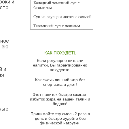
роки и
Холодный томатный суп с
асто
базиликом
Суп из огурца и лосося с сальсой
т
Тыквенный суп с печеным
чесноком и томатной сальсой
ьное
Грибной суп
о ею
Томатный суп с кремом из
КАК ПОХУДЕТЬ
красного перца
Если регулярно пить эти
Парижский луковый суп
напитки, Вы гарантированно
й и
похудеете!
Суп из спаржи и горошка с
ия
сыром пармезан
Как сжечь лишний жир без
спортзала и диет!
Суп-крем из цветной капусты
Этот напиток быстро сжигает
Французский луковый суп
избыток жира на вашей талии и
бедрах!
Суп из баклажанов с моцареллой
зные
и гремолатой
Принимайте эту смесь 2 раза в
Грибной крем-суп с кростини с
день и быстро худейте без
козьим сыром
физической нагрузки!