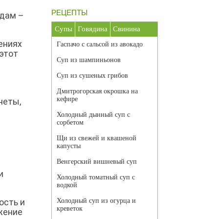
РЕЦЕПТЫ
одам –
Супы
Говядина
Свинина
ениях
Гаспачо с сальсой из авокадо
 этот
Суп из шампиньонов
Суп из сушеных грибов
Дмитрогорская окрошка на
кефире
неты,
Холодный дынный суп с
сорбетом
Щи из свежей и квашеной
капусты
Венгерский вишневый суп
и
Холодный томатный суп с
водкой
ость и
Холодный суп из огурца и
креветок
жение