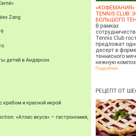
Černé»
«КОФЕМАНИЯ» 
TENNIS CLUB: 
les Zang
БОЛЬШОГО ТЕ
В рамках
99
сотрудничеств
Tennis Club гос
предложат од
ro
десерт в форм
теннисного мяч
ты детей в Андерсон
нежную компози
Подробнее...
РЕЦЕПТ ОТ ШЕ
 крабом и красной икрой
ection: «Атлас вкуса» — гастрономия,