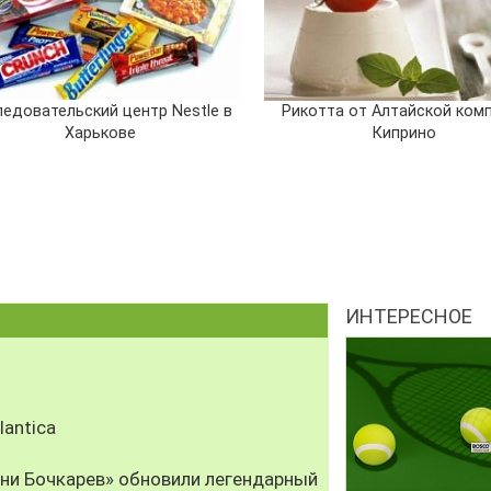
ледовательский центр Nestle в
Рикотта от Алтайской ком
Харькове
Киприно
ИНТЕРЕСНОЕ
antica
рни Бочкарев» обновили легендарный