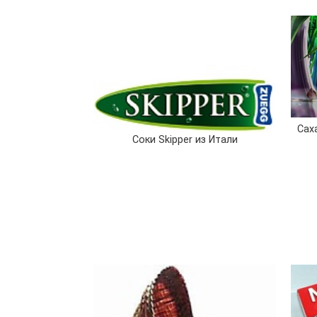
Сах
Cоки Skipper из Итали