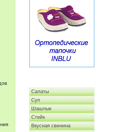
дов
Салаты
Суп
Шашлык
Стейк
ения
Вкусная свинина