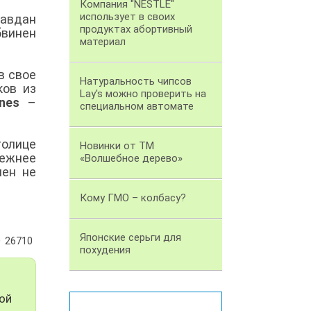
Компания "NESTLE"
использует в своих
равдан
продуктах абортивный
бвинен
материал
в свое
Натуральность чипсов
ков из
Lay's можно проверить на
nes
–
специальном автомате
толице
Новинки от ТМ
дежнее
«Волшебное дерево»
мен не
Кому ГМО – колбасу?
Японские серьги для
26710
похудения
ой