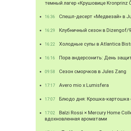
темный лагер «Крушовице Kronprinz 
Спешл-десерт «Медвезай» в Ju
16:36
Клубничный сезон в Dizengof/
16:29
Холодные супы в Atlantica Bist
16:22
Пора андерсонить: День защи
16:16
Сезон сморчков в Jules Zang
09:58
Avero mio x Lumisfera
17:17
Блюдо дня: Крошка-картошка с
17:07
Balzi Rossi × Mercury Home Coll
17:02
вдохновленная ароматами