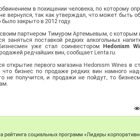
 обвинением в похищении человека, по которому оп
 не вернулся, так как утверждал, что может быть о
 было закрыто в 2012 году.
 своим партнером Тимуром Артемьевым, с которым 
ся заняться поставкой редких алкогольных напит
 Бизнесмен уже стал соинвестором
Hedonism Wi
родажей редчайших вин, сообщает Lenta.ru.
ся открытие первого магазина Hedonism Wines в с
, что бизнес по продаже редких вин намного на
то не получится, и продажи не пойдут, то бизнес
ам.
ка рейтинга социальных программ «Лидеры корпоративн