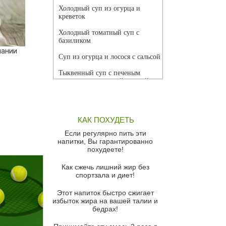
Холодный суп из огурца и
креветок
Холодный томатный суп с
базиликом
пании
Суп из огурца и лосося с сальсой
Тыквенный суп с печеным
чесноком и томатной сальсой
Грибной суп
Томатный суп с кремом из
КАК ПОХУДЕТЬ
красного перца
Если регулярно пить эти
Парижский луковый суп
напитки, Вы гарантированно
похудеете!
Суп из спаржи и горошка с
сыром пармезан
Как сжечь лишний жир без
спортзала и диет!
Суп-крем из цветной капусты
Этот напиток быстро сжигает
Французский луковый суп
избыток жира на вашей талии и
бедрах!
Суп из баклажанов с моцареллой
и гремолатой