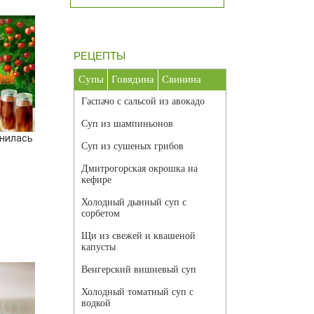
РЕЦЕПТЫ
Супы
Говядина
Свинина
Гаспачо с сальсой из авокадо
Суп из шампиньонов
лнилась
Суп из сушеных грибов
Дмитрогорская окрошка на
кефире
Холодный дынный суп с
сорбетом
Щи из свежей и квашеной
капусты
Венгерский вишневый суп
Холодный томатный суп с
водкой