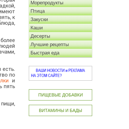
Морепродукты
адкой,
 имеют
Птица
ять, к
Закуски
блюда,
Каши
Десерты
 более
Лучшие рецепты
 людей
ачами,
Быстрая еда
 есть.
тво по
елки
и
ь пять
ПИЩЕВЫЕ ДОБАВКИ
 пищи,
ВИТАМИНЫ И БАДЫ