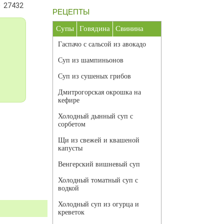
27432
РЕЦЕПТЫ
Супы
Говядина
Свинина
Гаспачо с сальсой из авокадо
Суп из шампиньонов
Суп из сушеных грибов
Дмитрогорская окрошка на
кефире
Холодный дынный суп с
сорбетом
Щи из свежей и квашеной
капусты
Венгерский вишневый суп
Холодный томатный суп с
водкой
Холодный суп из огурца и
креветок