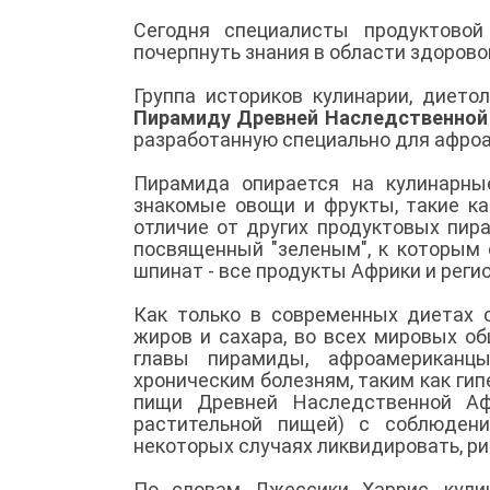
Сегодня специалисты продуктовой
почерпнуть знания в области здоров
Группа историков кулинарии, дието
Пирамиду Древней Наследственно
разработанную специально для афроа
Пирамида опирается на кулинарны
знакомые овощи и фрукты, такие как
отличие от других продуктовых пир
посвященный "зеленым", к которым о
шпинат - все продукты Африки и рег
Как только в современных диетах
жиров и сахара, во всех мировых о
главы пирамиды, афроамериканцы
хроническим болезням, таким как гип
пищи Древней Наследственной Аф
растительной пищей) с соблюдени
некоторых случаях ликвидировать, ри
По словам Джессики Харрис, кулин