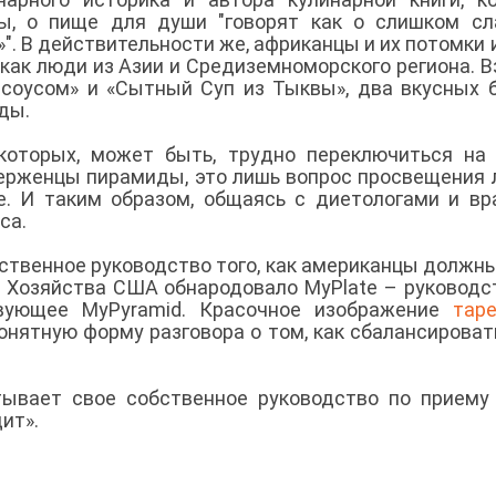
ы, о пище для души "говорят как о слишком сл
»". В действительности же, африканцы и их потомки
как люди из Азии и Средиземноморского региона. Вз
 соусом» и «Сытный Суп из Тыквы», два вкусных 
иды.
а которых, может быть, трудно переключиться на
иверженцы пирамиды, это лишь вопрос просвещения
. И таким образом, общаясь с диетологами и вр
оса.
твенное руководство того, как американцы должны
о Хозяйства США обнародовало MyPlate – руководс
вующее MyPyramid. Красочное изображение
тар
онятную форму разговора о том, как сбалансироват
ывает свое собственное руководство по приему
дит».