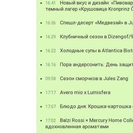
Новый вкус и дизайн: «Пивова
16:41
темный лагер «Крушовице Kronprinz 
Спешл-десерт «Медвезай» в Ju
16:36
Клубничный сезон в Dizengof/
16:29
Холодные супы в Atlantica Bist
16:22
Пора андерсонить: День защи
16:16
Сезон сморчков в Jules Zang
09:58
Avero mio x Lumisfera
17:17
Блюдо дня: Крошка-картошка с
17:07
Balzi Rossi × Mercury Home Coll
17:02
вдохновленная ароматами