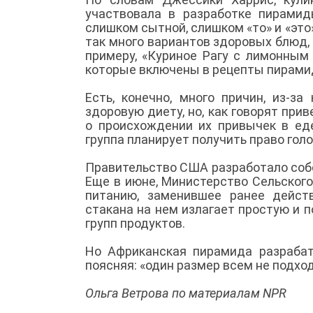
участвовала в разработке пирамид
слишком сытной, слишком «то» и «это
так много вариантов здоровых блюд, 
примеру, «Куриное Рагу с лимонным
которые включены в рецепты пирам
Есть, конечно, много причин, из-з
здоровую диету, но, как говорят пр
о происхождении их привычек в еде
группа планирует получить право гол
Правительство США разработало собс
Еще в июне, Министерство Сельског
питанию, заменившее ранее дейст
стакана на нем излагает простую и п
групп продуктов.
Но Африканская пирамида разрабат
поясняя: «один размер всем не подхо
Ольга Ветрова по материалам NPR