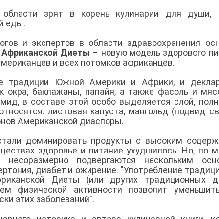
 области зрят в корень кулинарии для души, 
ой еды.
логов и экспертов в области здравоохранения ос
й Африканской Диеты
– новую модель здорового пи
мериканцев и всех потомков африканцев.
е традиции Южной Америки и Африки, и деклар
 окра, баклажаны, папайя, а также фасоль и мясо
амид, в составе этой особо выделяется слой, пол
тносятся: листовая капуста, мангольд (подвид св
ионов Американской диаспоры.
 стали доминировать продукты с высоким содер
бществах здоровье и питание ухудшилось. Но, по 
 несоразмерно подвергаются нескольким осн
ертония, диабет и ожирение. "Употребление традиц
риканской Диеты (или других традиционных д
ем физической активности позволит уменьшить
ски этих заболеваний".
арного историка и автора кулинарной книги, к