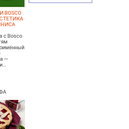
Суп с лапшой рамен в
Токийском стиле
И BOSCO
Малайзийская лакса с
ЭСТЕТИКА
креветками
ННИСА
Японский суп-лапша
а с Bosco
Утиный бульон с фрикадельками
тям
ноимённый
Марокканский куриный суп с
е
пряным маслом
а —
Куриный суп с сельдереем и
...
луком-пореем
Куриный суп с кокосом
Куриный суп с кнейдлах
ФА
Марокканская харира
Ирландский домашний суп с
бараниной
Суп-рагу с говядиной и
ягненком