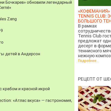
рни Бочкарев» обновили легендарный
Černé»
«КОФЕМАНИЯ» 
TENNIS CLUB: 
les Zang
БОЛЬШОГО ТЕ
В рамках
99
сотрудничеств
Tennis Club гос
предложат од
ro
десерт в форм
теннисного мяч
ты детей в Андерсон
нежную компози
Подробнее...
РЕЦЕПТ ОТ ШЕ
 крабом и красной икрой
ection: «Атлас вкуса» — гастрономия,