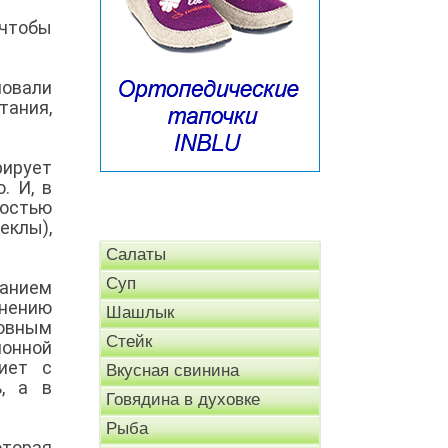
чтобы
новали
тания,
ирует
. И, в
ностью
еклы),
Салаты
Суп
жанием
мнению
Шашлык
овным
Стейк
ионной
иет с
Вкусная свинина
, а в
Говядина в духовке
Рыба
оторая