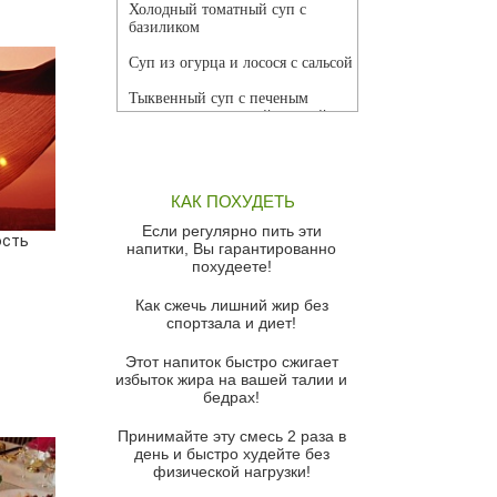
Холодный томатный суп с
базиликом
Суп из огурца и лосося с сальсой
Тыквенный суп с печеным
чесноком и томатной сальсой
Грибной суп
Томатный суп с кремом из
КАК ПОХУДЕТЬ
красного перца
Если регулярно пить эти
ость
Парижский луковый суп
напитки, Вы гарантированно
похудеете!
Суп из спаржи и горошка с
сыром пармезан
Как сжечь лишний жир без
спортзала и диет!
Суп-крем из цветной капусты
Этот напиток быстро сжигает
Французский луковый суп
избыток жира на вашей талии и
бедрах!
Суп из баклажанов с моцареллой
и гремолатой
Принимайте эту смесь 2 раза в
Грибной крем-суп с кростини с
день и быстро худейте без
козьим сыром
физической нагрузки!