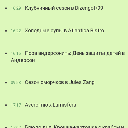
Клубничный сезон в Dizengof/99
16:29
Холодные супы в Atlantica Bistro
16:22
Пора андерсонить: День защиты детей в
16:16
Андерсон
Сезон сморчков в Jules Zang
09:58
Avero mio x Lumisfera
17:17
Блюдо дня: Крошка-картошка с крабом и
17:07