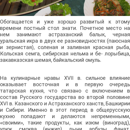
Обогащается и уже хорошо развитый к этому
времени постный стол знати. Почетное место на
нем занимают астраханский балык, черная
уральская икра в двух ее разновидностях (паюсная
и зернистая), соленая и заливная красная рыба,
Кольская семга, сибирская нельма и бе- лорыбица,
закавказская шемая, байкальский омуль.
На кулинарные нравы XVII в. сильное влияние
оказывает восточная и в первую очередь
татарская кухня, что связано с включением в
состав Русского государства во второй половине
XVI в. Казанского и Астраханского ханств, Башкирии
и Сибири. Именно в этот период в общерусскую
кухню попадают и делаются непременными,
«своими», такие продукты, как изюм (виноград),
урюк, смоква (инжир), дыни, арбузы, фанат,