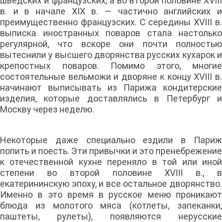
шведских и французских, а во второй половине XVIII
в. и в начале XIX в. — частично английских и
преимущественно французских. С середины XVIII в.
выписка иностранных поваров стала настолько
регулярной, что вскоре они почти полностью
вытеснили у высшего дворянства русских кухарок и
крепостных поваров. Помимо этого, многие
состоятельные вельможи и дворяне к концу XVIII в.
начинают выписывать из Парижа кондитерские
изделия, которые доставлялись в Петербург и
Москву через неделю.
Некоторые даже специально ездили в Париж
попить и поесть. Эти привычки и это пренебрежение
к отечественной кухне переняло в той или иной
степени во второй половине XVIII в., в
екатерининскую эпоху, и все остальное дворянство.
Именно в это время в русское меню проникают
блюда из молотого мяса (котлеты, запеканки,
паштеты, рулеты), появляются нерусские