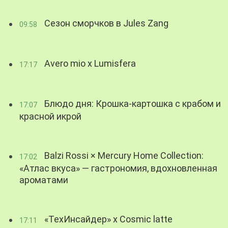
Сезон сморчков в Jules Zang
09:58
Avero mio x Lumisfera
17:17
Блюдо дня: Крошка-картошка с крабом и
17:07
красной икрой
Balzi Rossi × Mercury Home Collection:
17:02
«Атлас вкуса» — гастрономия, вдохновленная
ароматами
«ТехИнсайдер» х Cosmic latte
17:11