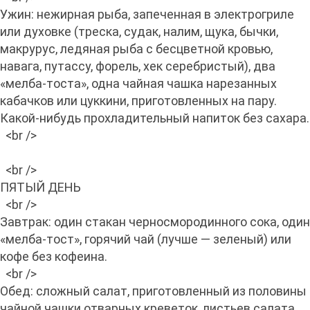
Ужин: нежирная рыба, запеченная в электрогриле
или духовке (треска, судак, налим, щука, бычки,
макрурус, ледяная рыба с бесцветной кровью,
навага, путассу, форель, хек серебристый), два
«мелба-тоста», одна чайная чашка нарезанных
кабачков или цуккини, приготовленных на пару.
Какой-нибудь прохладительный напиток без сахара.
<br />
<br />
ПЯТЫЙ ДЕНЬ
<br />
Завтрак: один стакан черносмородинного сока, один
«мелба-тост», горячий чай (лучше — зеленый) или
кофе без кофеина.
<br />
Обед: сложный салат, приготовленный из половины
чайной чашки отварных креветок, листьев салата,