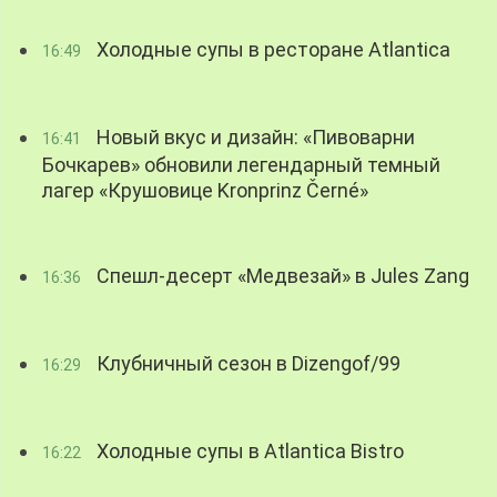
Холодные супы в ресторане Atlantica
16:49
Новый вкус и дизайн: «Пивоварни
16:41
Бочкарев» обновили легендарный темный
лагер «Крушовице Kronprinz Černé»
Спешл-десерт «Медвезай» в Jules Zang
16:36
Клубничный сезон в Dizengof/99
16:29
Холодные супы в Atlantica Bistro
16:22