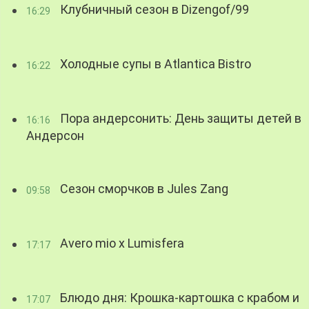
Клубничный сезон в Dizengof/99
16:29
Холодные супы в Atlantica Bistro
16:22
Пора андерсонить: День защиты детей в
16:16
Андерсон
Сезон сморчков в Jules Zang
09:58
Avero mio x Lumisfera
17:17
Блюдо дня: Крошка-картошка с крабом и
17:07