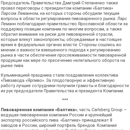
Председатель Правительства Дмитрий Степаненко также
провел переговоры с президентом компании «Балтика»
Ларсом Леманном, на которых стороны обсудили текущие
вопросы в области регулирования пивоваренного рынка. Ларс
Леманн поблагодарил правительство Ярославской области за
поддержку позиции компании по многим вопросам, а также
обратил внимание на риски для пивоваренной отрасли,
которые влекут законопроекты, обсуждаемые в настоящее
время в федеральных органах власти. Стороны сошлись во
мнении о важности взвешенного подхода к регулированию
рынка в части обеспечения прослеживаемости пивоваренной
продукции как мере по пресечению нелегального оборота на
рынке пива.
Кульминацией праздника стали поздравления коллектива
«Пивзавода «Ярпиво». За плодотворную и эффективную
работу лучшие сотрудники получили грамоты и благодарности
из рук председателя Правительства и президента Компании.
***
Пивоваренная компания «Балтика»
, часть Carlsberg Group —
ведущая пивоваренная компания России и крупнейший
экспортер российского пива. «Балтике» принадлежат 8
заводов в России, широкий портфель брендов. Компания