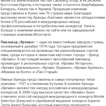
является значительной частью Carlsberg Group, и ее региона
Восточная Европа, к которому также относятся Азербайджан,
Беларусь, Казахстан и Украина. Продукция компании
представлена в более чем 75 странах мира. Благодаря
высокому качеству бренды «Балтики» являются обладателями
более 670 российских и международных наград
профессиональных и потребительских конкурсов. Узнать
больше о компании можно на сайте или на официальной
странице компании ВКонтакте.
Пивзавод «Ярпиво»
— один из известнейших заводов страны,
основанный в декабре 1974 года. Сегодня предприятие
специализируется на производстве разнообразных сортов
пива, среди которых и «визитная карточка» города – бренд
«Ярпиво». В настоящий момент ярославский пивзавод
производит 6 региональных сортов: «Ярпиво Янтарное»,
«Ярпиво Оригинальное», «Ярпиво Ледяное», «Ярпиво Крепкое»,
«Мужики на Волге» и «Пан Старый».
Пивные бренды представлены в самых популярных типах
упаковки – ПЭТ и стеклянная бутылка. В копилке бренда
«Ярпиво» множество наград российских и международных
конкурсов. В 2008 году высокое качество «Ярпиво» было
отмечено золотой наградой международного конкурса Monde
Selection (Бельгия) и серебряной медалью конкурса Superior
Taste Award (Бельгия), который ежегодно проводится