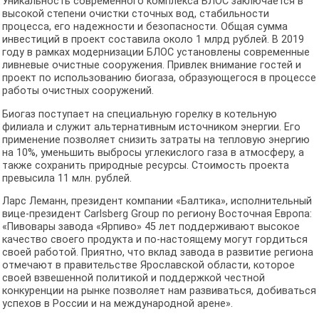
Уникальность современного комплекса БЛОС заключается в
высокой степени очистки сточных вод, стабильности
процесса, его надежности и безопасности. Общая сумма
инвестиций в проект составила около 1 млрд рублей. В 2019
году в рамках модернизации БЛОС установлены современные
ливневые очистные сооружения. Привлек внимание гостей и
проект по использованию биогаза, образующегося в процессе
работы очистных сооружений.
Биогаз поступает на специальную горелку в котельную
филиала и служит альтернативным источником энергии. Его
применение позволяет снизить затраты на тепловую энергию
на 10%, уменьшить выбросы углекислого газа в атмосферу, а
также сохранить природные ресурсы. Стоимость проекта
превысила 11 млн. рублей.
Ларс Леманн, президент компании «Балтика», исполнительный
вице-президент Carlsberg Group по региону Восточная Европа:
«Пивовары завода «Ярпиво» 45 лет поддерживают высокое
качество своего продукта и по-настоящему могут гордиться
своей работой. Приятно, что вклад завода в развитие региона
отмечают в правительстве Ярославской области, которое
своей взвешенной политикой и поддержкой честной
конкуренции на рынке позволяет нам развиваться, добиваться
успехов в России и на международной арене».