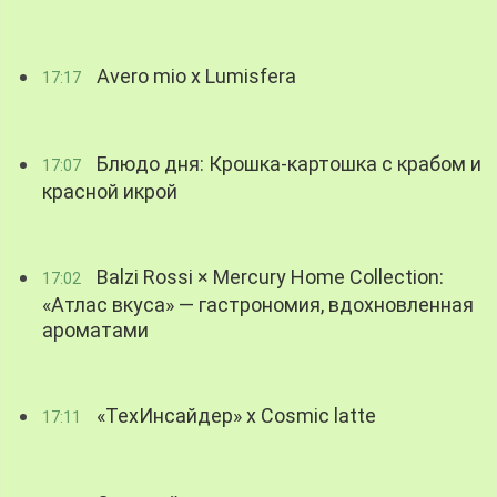
Avero mio x Lumisfera
17:17
Блюдо дня: Крошка-картошка с крабом и
17:07
красной икрой
Balzi Rossi × Mercury Home Collection:
17:02
«Атлас вкуса» — гастрономия, вдохновленная
ароматами
«ТехИнсайдер» х Cosmic latte
17:11