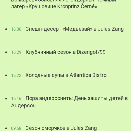
лагер «Крушовице Kronprinz Černé»
Спешл-десерт «Медвезай» в Jules Zang
16:36
Клубничный сезон в Dizengof/99
16:29
Холодные супы в Atlantica Bistro
16:22
Пора андерсонить: День защиты детей в
16:16
Андерсон
Сезон сморчков в Jules Zang
09:58