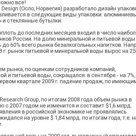
можно все!
Design (Осло, Норвегия) разработало дизайн упаков
азливается в следующие виды упаковки: алюминиев
ак» и стеклянные бутылки.
плоть до последних месяцев входил в число наибо
ков России. На долю минеральной и питьевой воды
 до 60% всего рынка безалкогольных напитков. Нап
08 г. рынок питьевой и минеральной воды вырос на 25
ъем рынка, по оценкам сотрудников компаний,
и питьевой воды, сокращался: в сентябре - на 7%,
В первом квартале 2009 г. падение продаж, по имеющи
esearch Group, по итогам 2008 года объем рынка в
с 2007 годом не изменится и составит $1,6 млрд.
 явления в российской экономике не проявлялись
дался на уровне $ 1,84 млрд. по итогам года, т.е. н
.
неральной воды на 2009 год, выполненный специали