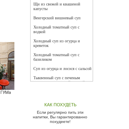
Щи из свежей и квашеной
капусты
Венгерский вишневый суп
Холодный томатный суп с
водкой
Холодный суп из огурца и
креветок
Холодный томатный суп с
базиликом
Суп из огурца и лосося с сальсой
Тыквенный суп с печеным
чесноком и томатной сальсой
Грибной суп
 ГУМа
Томатный суп с кремом из
КАК ПОХУДЕТЬ
красного перца
Если регулярно пить эти
Парижский луковый суп
напитки, Вы гарантированно
похудеете!
Суп из спаржи и горошка с
сыром пармезан