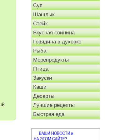
Суп
Шашлык
Стейк
Вкусная свинина
Говядина в духовке
Рыба
Морепродукты
Птица
Закуски
Каши
Десерты
ый
Лучшие рецепты
Быстрая еда