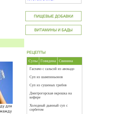
ПИЩЕВЫЕ ДОБАВКИ
ВИТАМИНЫ И БАДЫ
РЕЦЕПТЫ
Супы
Говядина
Свинина
Гаспачо с сальсой из авокадо
Суп из шампиньонов
Суп из сушеных грибов
Дмитрогорская окрошка на
кефире
Холодный дынный суп с
ду для
сорбетом
ь жажду