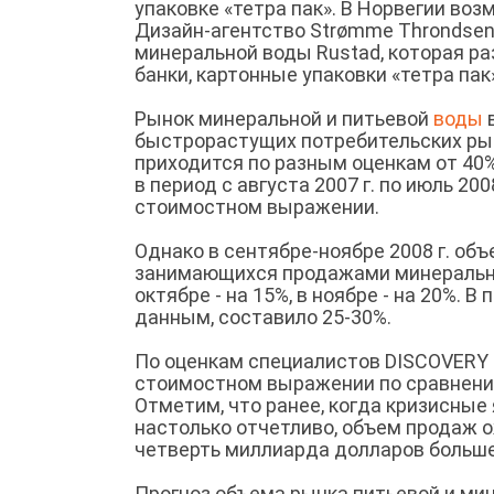
упаковке «тетра пак». В Норвегии воз
Дизайн-агентство Strømme Throndsen 
минеральной воды Rustad, которая р
банки, картонные упаковки «тетра п
Рынок минеральной и питьевой
воды
в
быстрорастущих потребительских рын
приходится по разным оценкам от 40%
в период с августа 2007 г. по июль 20
стоимостном выражении.
Однако в сентябре-ноябре 2008 г. об
занимающихся продажами минеральной 
октябре - на 15%, в ноябре - на 20%. 
данным, составило 25-30%.
По оценкам специалистов DISCOVERY R
стоимостном выражении по сравнению 
Отметим, что ранее, когда кризисные
настолько отчетливо, объем продаж ожи
четверть миллиарда долларов больше
Прогноз объема рынка питьевой и ми