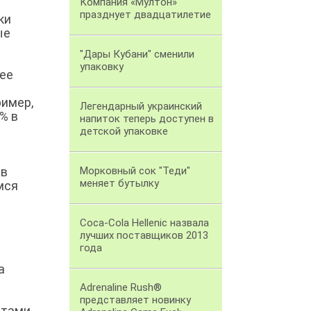
Компания «Мултон»
празднует двадцатилетие
ки
ые
"Дары Кубани" сменили
упаковку
лее
ример,
Легендарный украинский
% в
напиток теперь доступен в
детской упаковке
 в
Морковный сок "Теди"
меняет бутылку
мся
Coca-Cola Hellenic назвала
лучших поставщиков 2013
года
а
Adrenaline Rush®
представляет новинку
стами