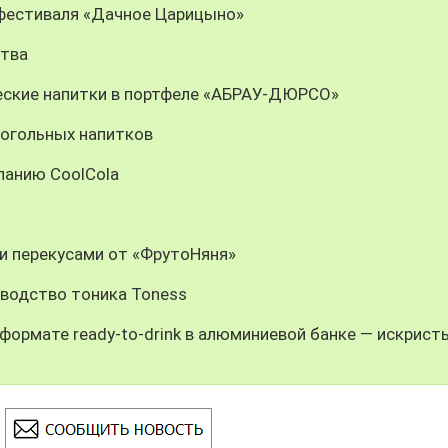
 фестиваля «Дачное Царицыно»
ства
еские напитки в портфеле «АБРАУ-ДЮРСО»
когольных напитков
панию CoolCola
и перекусами от «ФрутоНяня»
зводство тоника Toness
формате ready-to-drink в алюминиевой банке — искрист