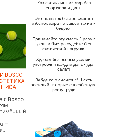
Как сжечь лишний жир без
спортзала и диет!
Суп-крем из цветной капусты
Этот напиток быстро сжигает
Французский луковый суп
избыток жира на вашей талии и
бедрах!
Суп из баклажанов с моцареллой
и гремолатой
Принимайте эту смесь 2 раза в
Грибной крем-суп с кростини с
день и быстро худейте без
козьим сыром
физической нагрузки!
Суп мисо с зеленым луком и
Худеем без особых усилий,
тофу
употребляя каждый день чудо-
салат!
Суп из помидоров черри с песто
И BOSCO
из рукколы
Забудьте о силиконе! Шесть
ЭСТЕТИКА
растений, которые способствуют
ННИСА
Португальский чесночный суп с
росту груди
яйцом
а с Bosco
Авголемоно
тям
ноимённый
Том ям с тофу
е
Ирландский картофельный суп
а —
...
Суп из пастернака