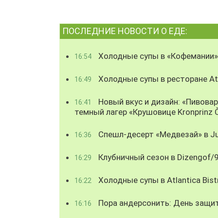
ПОСЛЕДНИЕ НОВОСТИ О ЕДЕ:
Холодные супы в «Кофемании»
16:54
Холодные супы в ресторане Atl
16:49
Новый вкус и дизайн: «Пивова
16:41
темный лагер «Крушовице Kronprinz 
Спешл-десерт «Медвезай» в Ju
16:36
Клубничный сезон в Dizengof/
16:29
Холодные супы в Atlantica Bist
16:22
Пора андерсонить: День защи
16:16