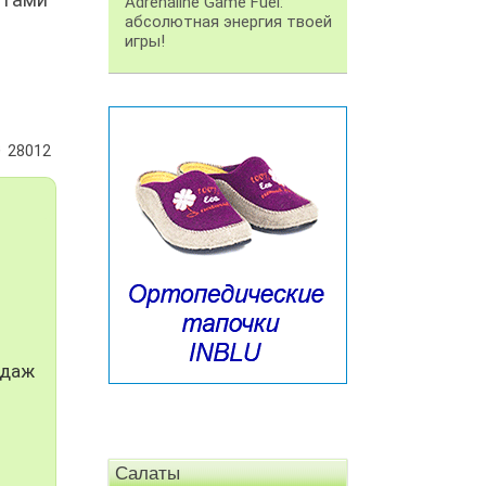
Adrenaline Game Fuel:
абсолютная энергия твоей
игры!
28012
одаж
Салаты