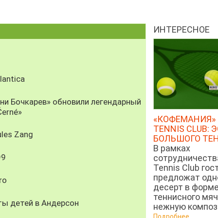
ИНТЕРЕСНОЕ
antica
рни Бочкарев» обновили легендарный
Černé»
«КОФЕМАНИЯ» 
TENNIS CLUB: 
les Zang
БОЛЬШОГО ТЕ
В рамках
99
сотрудничеств
Tennis Club гос
предложат од
ro
десерт в форм
теннисного мяч
ты детей в Андерсон
нежную компози
Подробнее...