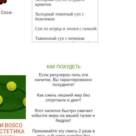
креветок
 Coca-
Холодный томатный суп с
базиликом
Суп из огурца и лосося с сальсой
Тыквенный суп с печеным
чесноком и томатной сальсой
Грибной суп
Томатный суп с кремом из
КАК ПОХУДЕТЬ
красного перца
Если регулярно пить эти
Парижский луковый суп
напитки, Вы гарантированно
похудеете!
Суп из спаржи и горошка с
сыром пармезан
Как сжечь лишний жир без
спортзала и диет!
Суп-крем из цветной капусты
Этот напиток быстро сжигает
Французский луковый суп
избыток жира на вашей талии и
бедрах!
Суп из баклажанов с моцареллой
И BOSCO
и гремолатой
ЭСТЕТИКА
Принимайте эту смесь 2 раза в
Грибной крем-суп с кростини с
день и быстро худейте без