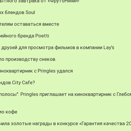
сытного завтрака от «ФрутоНяни»!
х блендов Soul
телям оставаться вместе
ейного бренда Poetti
 друзей для просмотра фильмов в компании Lay's
 по производству снеков
ноквартирник с Pringles удался
ндов City Cafe?
олосы": Pringles приглашает на киноквартирник с Глебо
био кофе
ила золотые награды в конкурсе «Гарантия качества 2