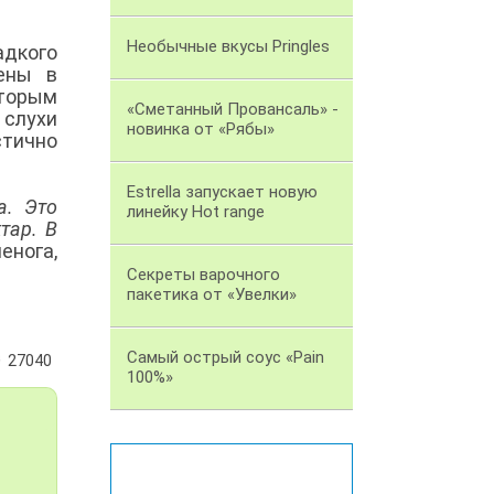
Необычные вкусы Pringles
адкого
ены в
оторым
«Сметанный Провансаль» -
 слухи
новинка от «Рябы»
стично
Estrella запускает новую
а. Это
линейку Hot range
тар. В
енога,
Секреты варочного
пакетика от «Увелки»
Самый острый соус «Pain
27040
100%»