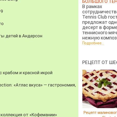
БОЛЬШОГО ТЕ
В рамках
99
сотрудничеств
Tennis Club гос
предложат од
ro
десерт в форм
теннисного мяч
ты детей в Андерсон
нежную компози
Подробнее...
РЕЦЕПТ ОТ ШЕ
 крабом и красной икрой
ection: «Атлас вкуса» — гастрономия,
Рецепт малиновог
 коллекция от «Кофемании»