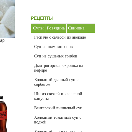
РЕЦЕПТЫ
Супы
Говядина
Свинина
Гаспачо с сальсой из авокадо
ар
Суп из шампиньонов
Суп из сушеных грибов
Дмитрогорская окрошка на
кефире
Холодный дынный суп с
сорбетом
Щи из свежей и квашеной
капусты
Венгерский вишневый суп
Холодный томатный суп с
водкой
Холодный суп из огурца и