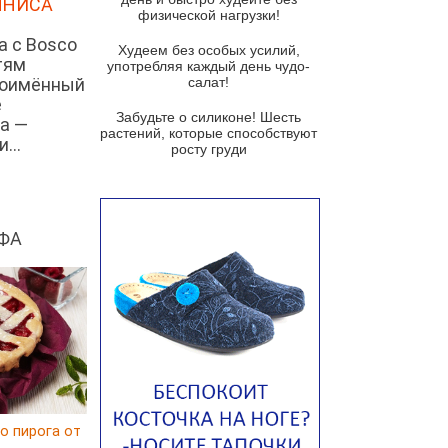
ННИСА
козьим сыром
физической нагрузки!
а с Bosco
Суп мисо с зеленым луком и
Худеем без особых усилий,
тям
тофу
употребляя каждый день чудо-
ноимённый
салат!
Суп из помидоров черри с песто
е
из рукколы
Забудьте о силиконе! Шесть
а —
растений, которые способствуют
...
Португальский чесночный суп с
росту груди
яйцом
Авголемоно
Том ям с тофу
ФА
Ирландский картофельный суп
Суп из пастернака
Пряный морковный суп во время
зимних холодов
Тосканский фасолевый суп
Американский суп из красной
фасоли с сальсой гуакамоле
о пирога от
Острый чечевичный суп с