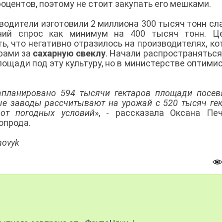
роцентов, поэтому не стоит закупать его мешками.
водители изготовили 2 миллиона 300 тысяч тонн сл
нний спрос как минимум на 400 тысяч тонн. Ц
ть, что негативно отразилось на производителях, к
рами за
сахарную свеклу
. Начали распространяться
площади под эту культуру, но в министерстве оптими
апланировано 594 тысячи гектаров площади посев
ые заводы рассчитывают на урожай с 520 тысяч гек
 от погодных условий
», - рассказала Оксана Печ
опрода.
hovyk