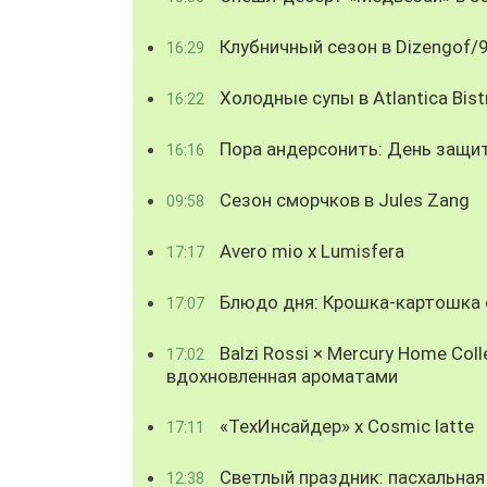
Клубничный сезон в Dizengof/
16:29
Холодные супы в Atlantica Bist
16:22
Пора андерсонить: День защи
16:16
Сезон сморчков в Jules Zang
09:58
Avero mio x Lumisfera
17:17
Блюдо дня: Крошка-картошка с
17:07
Balzi Rossi × Mercury Home Coll
17:02
вдохновленная ароматами
«ТехИнсайдер» х Cosmic latte
17:11
Светлый праздник: пасхальная
12:38