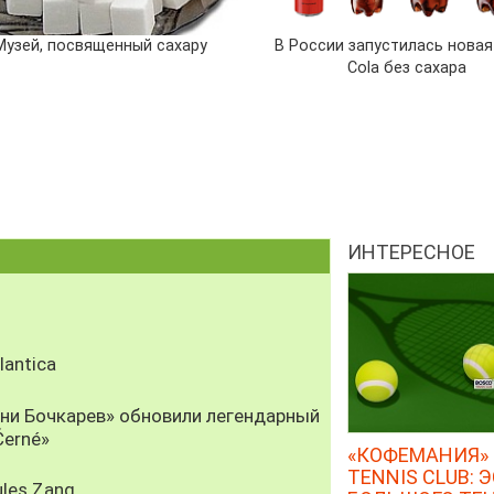
Музей, посвященный сахару
В России запустилась новая
Cola без сахара
ИНТЕРЕСНОЕ
antica
рни Бочкарев» обновили легендарный
Černé»
«КОФЕМАНИЯ» 
TENNIS CLUB: 
les Zang