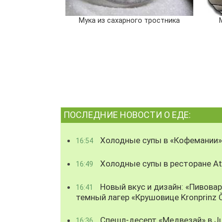
Мука из сахарного тростника
ПОСЛЕДНИЕ НОВОСТИ О ЕДЕ:
Холодные супы в «Кофемании»
16:54
Холодные супы в ресторане Atl
16:49
Новый вкус и дизайн: «Пивова
16:41
темный лагер «Крушовице Kronprinz 
Спешл-десерт «Медвезай» в Ju
16:36