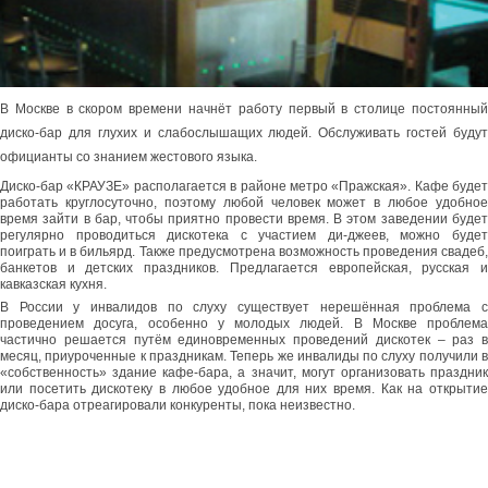
В Москве в скором времени начнёт работу первый в столице постоянный
диско-бар для глухих и слабослышащих людей. Обслуживать гостей будут
официанты со знанием жестового языка.
Диско-бар «КРАУЗЕ» располагается в районе метро «Пражская». Кафе будет
работать круглосуточно, поэтому любой человек может в любое удобное
время зайти в бар, чтобы приятно провести время. В этом заведении будет
регулярно проводиться дискотека с участием ди-джеев, можно будет
поиграть и в бильярд. Также предусмотрена возможность проведения свадеб,
банкетов и детских праздников. Предлагается европейская, русская и
кавказская кухня.
В России у инвалидов по слуху существует нерешённая проблема с
проведением досуга, особенно у молодых людей. В Москве проблема
частично решается путём единовременных проведений дискотек – раз в
месяц, приуроченные к праздникам. Теперь же инвалиды по слуху получили в
«собственность» здание кафе-бара, а значит, могут организовать праздник
или посетить дискотеку в любое удобное для них время. Как на открытие
диско-бара отреагировали конкуренты, пока неизвестно.