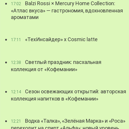
Balzi Rossi × Mercury Home Collection:
17:02
«Атлас вкуса» — гастрономия, вдохновленная
ароматами
«ТехИнсайдер» х Cosmic latte
17:11
Светлый праздник: пасхальная
12:38
коллекция от «Кофемании»
Сезон освежающих открытий: авторская
12:14
коллекция напитков в «Кофемании»
Водка «Талка», «Зелёная Марка» и «Роса»
12:21
переходит на спирт «Альфа»: новый уровень