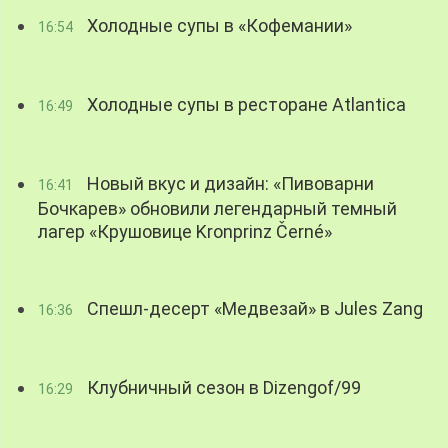
Холодные супы в «Кофемании»
16:54
Холодные супы в ресторане Atlantica
16:49
Новый вкус и дизайн: «Пивоварни
16:41
Бочкарев» обновили легендарный темный
лагер «Крушовице Kronprinz Černé»
Спешл-десерт «Медвезай» в Jules Zang
16:36
Клубничный сезон в Dizengof/99
16:29