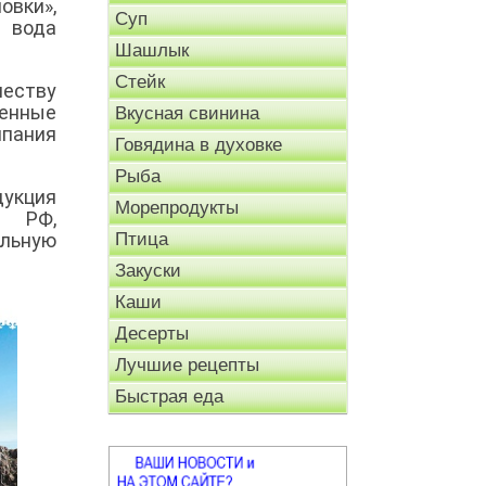
вки»,
Суп
я вода
Шашлык
Стейк
честву
ленные
Вкусная свинина
мпания
Говядина в духовке
Рыба
дукция
Морепродукты
а РФ,
альную
Птица
Закуски
Каши
Десерты
Лучшие рецепты
Быстрая еда