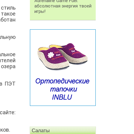
Adrenaline Game Fuel:
абсолютная энергия твоей
 стиль
игры!
 такое
аботан
альную
альное
ителей
 озера
 в ПЭТ
сайте:
тков.
Салаты