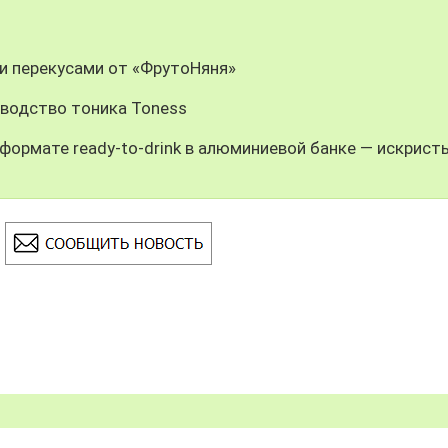
и перекусами от «ФрутоНяня»
зводство тоника Toness
формате ready-to-drink в алюминиевой банке — искрист