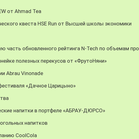
REW от Ahmad Tea
ческого квеста HSE Run от Высшей школы экономики
ую часть обновленного рейтинга N-Tech по объемам пр
инейке полезных перекусов от «ФрутоНяни»
ии Abrau Vinonade
 фестиваля «Дачное Царицыно»
ства
еские напитки в портфеле «АБРАУ-ДЮРСО»
когольных напитков
панию CoolCola