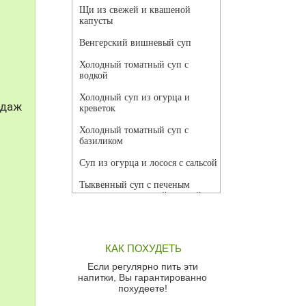
Щи из свежей и квашеной
капусты
Венгерский вишневый суп
Холодный томатный суп с
водкой
Холодный суп из огурца и
одаж
креветок
Холодный томатный суп с
базиликом
Суп из огурца и лосося с сальсой
Тыквенный суп с печеным
чесноком и томатной сальсой
Грибной суп
Томатный суп с кремом из
КАК ПОХУДЕТЬ
красного перца
Если регулярно пить эти
Парижский луковый суп
напитки, Вы гарантированно
похудеете!
Суп из спаржи и горошка с
сыром пармезан