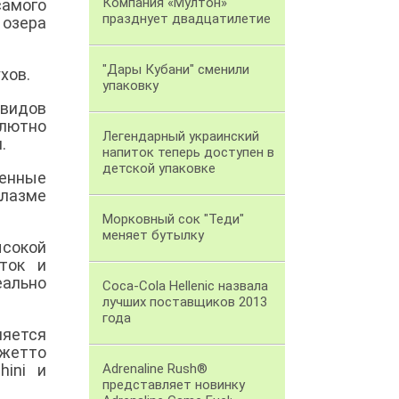
Компания «Мултон»
самого
празднует двадцатилетие
 озера
"Дары Кубани" сменили
хов.
упаковку
 видов
лютно
Легендарный украинский
м.
напиток теперь доступен в
детской упаковке
ленные
плазме
Морковный сок "Теди"
меняет бутылку
сокой
ток и
еально
Coca-Cola Hellenic назвала
лучших поставщиков 2013
года
яется
джетто
hini и
Adrenaline Rush®
представляет новинку