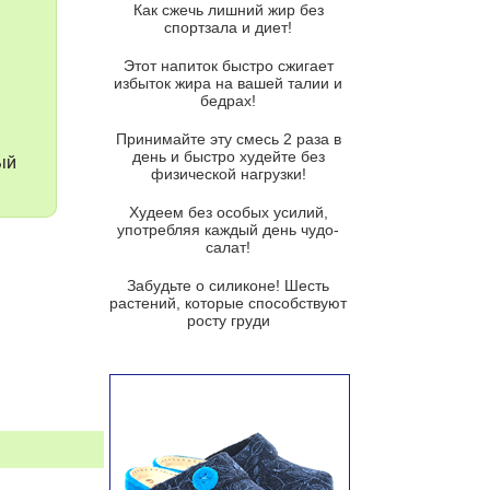
Как сжечь лишний жир без
спортзала и диет!
Суп-крем из цветной капусты
Этот напиток быстро сжигает
Французский луковый суп
избыток жира на вашей талии и
бедрах!
Суп из баклажанов с моцареллой
и гремолатой
Принимайте эту смесь 2 раза в
Грибной крем-суп с кростини с
день и быстро худейте без
ый
козьим сыром
физической нагрузки!
Суп мисо с зеленым луком и
Худеем без особых усилий,
тофу
употребляя каждый день чудо-
салат!
Суп из помидоров черри с песто
из рукколы
Забудьте о силиконе! Шесть
растений, которые способствуют
Португальский чесночный суп с
росту груди
яйцом
Авголемоно
Том ям с тофу
Ирландский картофельный суп
Суп из пастернака