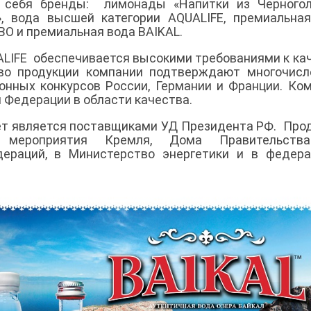
 себя бренды: лимонады «Напитки из Черноголо
», вода высшей категории AQUALIFE, премиальна
RBO и премиальная вода BAIKAL.
UALIFE обеспечивается высокими требованиями к ка
тво продукции компании подтверждают многочис
онных конкурсов России, Германии и Франции. Ко
 Федерации в области качества.
лет является поставщиками УД Президента РФ. Про
 мероприятия Кремля, Дома Правительств
дераций, в Министерство энергетики и в федер