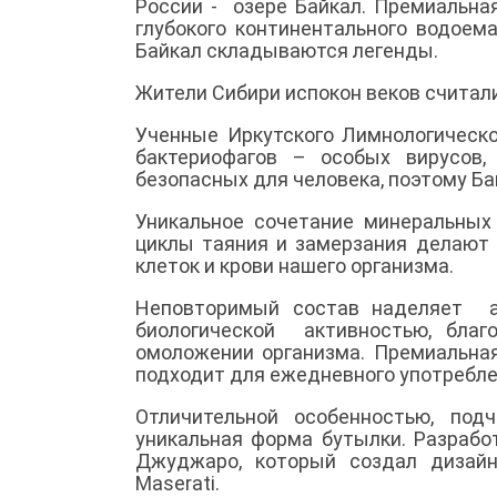
России - озере Байкал. Премиальна
глубокого континентального водоем
Байкал складываются легенды.
Жители Сибири испокон веков считали
Ученные Иркутского Лимнологическо
бактериофагов – особых вирусов,
безопасных для человека, поэтому Б
Уникальное сочетание минеральны
циклы таяния и замерзания делают
клеток и крови нашего организма.
Неповторимый состав наделяет а
биологической активностью, благ
омоложении организма. Премиальная
подходит для ежедневного употребл
Отличительной особенностью, под
уникальная форма бутылки. Разраб
Джуджаро, который создал дизайн т
Maserati.