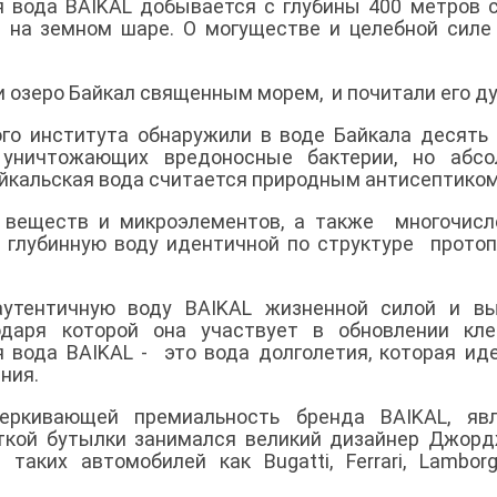
я вода BAIKAL добывается с глубины 400 метров 
а на земном шаре
.
О могуществе и целебной силе
 озеро Байкал священным морем, и почитали его ду
го института обнаружили в воде Байкала десять
 уничтожающих вредоносные бактерии, но абсо
айкальская вода считается природным антисептико
х веществ и микроэлементов, а также многочис
 глубинную воду идентичной по структуре прото
утентичную воду BAIKAL жизненной силой и вы
одаря которой она участвует в обновлении кле
 вода BAIKAL - это вода долголетия, которая ид
ения.
черкивающей премиальность бренда BAIKAL, явл
откой бутылки занимался великий дизайнер Джор
аких автомобилей как Bugatti, Ferrari, Lamborg