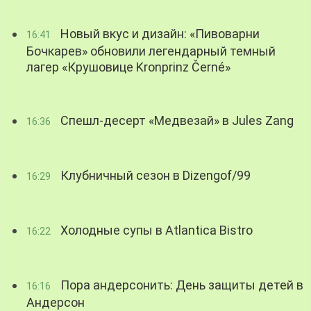
Новый вкус и дизайн: «Пивоварни
16:41
Бочкарев» обновили легендарный темный
лагер «Крушовице Kronprinz Černé»
Спешл-десерт «Медвезай» в Jules Zang
16:36
Клубничный сезон в Dizengof/99
16:29
Холодные супы в Atlantica Bistro
16:22
Пора андерсонить: День защиты детей в
16:16
Андерсон