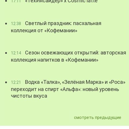
«ТехИнсайдер» х Cosmic latte
17:11
Светлый праздник: пасхальная
12:38
коллекция от «Кофемании»
Сезон освежающих открытий: авторская
12:14
коллекция напитков в «Кофемании»
Водка «Талка», «Зелёная Марка» и «Роса»
12:21
переходит на спирт «Альфа»: новый уровень
чистоты вкуса
смотреть предыдущие