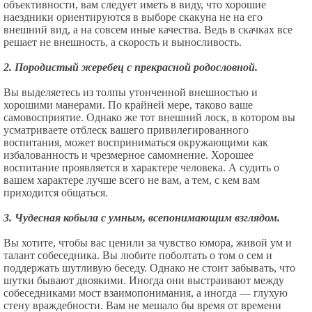
объективности, вам следует иметь в виду, что хорошие
наездники ориентируются в выборе скакуна не на его
внешний вид, а на совсем иные качества. Ведь в скачках все
решает не внешность, а скорость и выносливость.
2. Породистый жеребец с прекрасной родословной.
Вы выделяетесь из толпы утонченной внешностью и
хорошими манерами. По крайней мере, таково ваше
самовосприятие. Однако же тот внешний лоск, в котором вы
усматриваете отблеск вашего привилегированного
воспитания, может восприниматься окружающими как
избалованность и чрезмерное самомнение. Хорошее
воспитание проявляется в характере человека. А судить о
вашем характере лучше всего не вам, а тем, с кем вам
приходится общаться.
3. Чудесная кобыла с умным, всепонимающим взглядом.
Вы хотите, чтобы вас ценили за чувство юмора, живой ум и
талант собеседника. Вы любите поболтать о том о сем и
поддержать шутливую беседу. Однако не стоит забывать, что
шутки бывают двоякими. Иногда они выстраивают между
собеседниками мост взаимопонимания, а иногда — глухую
стену враждебности. Вам не мешало бы время от времени