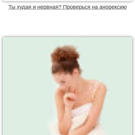
Ты худая и нервная? Проверься на анорексию