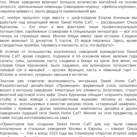
тыс. Меню заведения включает большое количество коктейлей на основе
эспрессо, оригинальные лимонады («мандарин-огурец», «фейхоа-клубника»,
«малина-кумкват»), около двадцати наименований вин.
«С ноября прошлого года вместе с шеф-поваром Егором Кониным мы
работали над концепцией меню Sweet Home Caf?, — рассказывает Ольга
Курганова. — Его опыт и мои фантазии, наши профессиональные
путешествия, зарубежные стажировки и специальная литература — все это
теперь на страницах меню. Многие блюда имеют свою историю. Сладкое
меню включает 11 десертов, 5 тортов, 15 видов пирожных. Здесь, кроме
стандартных чизкейка, тирамису и панакоты, есть, что выбрать!»
В отличие от большинства аналогичных заведений руководители Sweet
Home Caf?, кроме сладкого, подумали и об основном меню, включив туда
салаты, супы, запеканки, пасту, сэндвичи и блюда на гриле. Все меню, по
словам Ольги Кургановой, было задумано, как кулинарное путешествие:
луковый суп и мильфей — кусочек Франции, паста и лимонный тарт —
Италии, и, конечно, «родные» окрошка и котлетки.
Знатоки уже отметили эксклюзивность интерьера Sweet Home Caf?.
Разработанный дизайн-бюро «Провинция» фирменный стиль органично
вошел в интерьер заведения. Некоторые его элементы, безусловно, станут
визитной карточкой этого кафе. Ольга Курганова обещает сохранить барную
стойку в виде комода с разноцветными ящиками, лепнину из чашек,
паттерны, используемые в качестве рисунка обоев, «старинный шкафчик»,
ячейки с буквами и другие оригинальные компоненты дизайна в других
заведениях будущей сети Sweet Home Caf?. Многие из этих предметов, а
также посуда изготавливались на заказ.
«Ориентиром при создании Sweet Home Caf? для нас были самые
популярные и стильные заведения Москвы и Европы, — говорит Ольга
Курганова, — Уже к концу 2010 года мы планируем открытие второго кафе