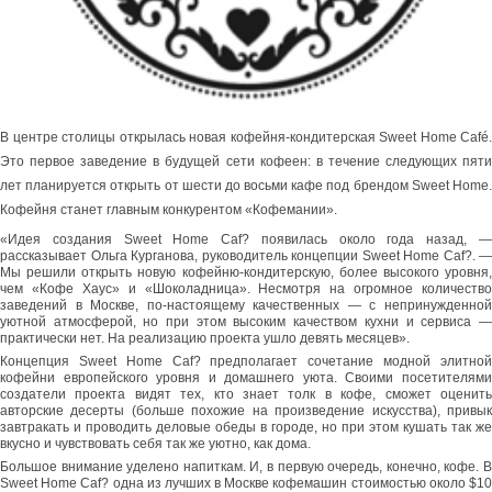
В центре столицы открылась новая кофейня-кондитерская Sweet Home Café.
Это первое заведение в будущей сети кофеен: в течение следующих пяти
лет планируется открыть от шести до восьми кафе под брендом Sweet Home.
Кофейня станет главным конкурентом «Кофемании».
«Идея создания Sweet Home Caf? появилась около года назад, —
рассказывает Ольга Курганова, руководитель концепции Sweet Home Caf?. —
Мы решили открыть новую кофейню-кондитерскую, более высокого уровня,
чем «Кофе Хаус» и «Шоколадница». Несмотря на огромное количество
заведений в Москве, по-настоящему качественных — с непринужденной
уютной атмосферой, но при этом высоким качеством кухни и сервиса —
практически нет. На реализацию проекта ушло девять месяцев».
Концепция Sweet Home Caf? предполагает сочетание модной элитной
кофейни европейского уровня и домашнего уюта. Своими посетителями
создатели проекта видят тех, кто знает толк в кофе, сможет оценить
авторские десерты (больше похожие на произведение искусства), привык
завтракать и проводить деловые обеды в городе, но при этом кушать так же
вкусно и чувствовать себя так же уютно, как дома.
Большое внимание уделено напиткам. И, в первую очередь, конечно, кофе. В
Sweet Home Caf? одна из лучших в Москве кофемашин стоимостью около $10