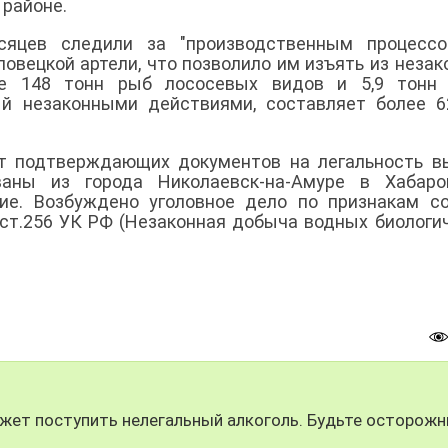
 районе.
сяцев следили за "производственным процессо
овецкой артели, что позволило им изъять из незак
ее 148 тонн рыб лососевых видов и 5,9 тон
ый незаконными действиями, составляет более 
т подтверждающих документов на легальность в
ваны из города Николаевск-на-Амуре в Хабаро
ие. Возбуждено уголовное дело по признакам с
 ст.256 УК РФ (Незаконная добыча водных биологи
жет поступить нелегальный алкоголь. Будьте осторожн