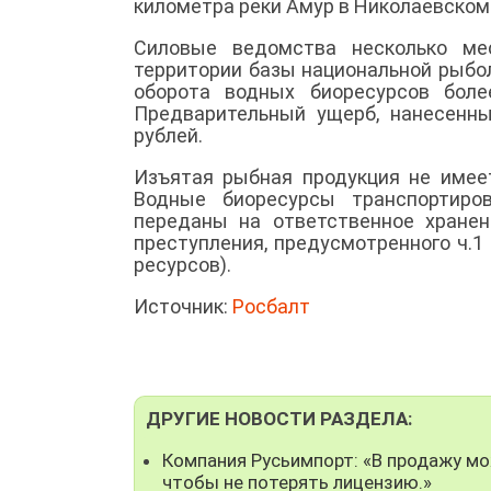
километра реки Амур в Николаевском
Силовые ведомства несколько ме
территории базы национальной рыбол
оборота водных биоресурсов бол
Предварительный ущерб, нанесенн
рублей.
Изъятая рыбная продукция не имее
Водные биоресурсы транспортиро
переданы на ответственное хранен
преступления, предусмотренного ч.1
ресурсов).
Источник:
Росбалт
ДРУГИЕ НОВОСТИ РАЗДЕЛА:
Компания Русьимпорт: «В продажу мо
чтобы не потерять лицензию.»