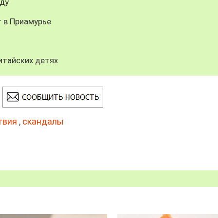
оду
 в Приамурье
итайских детях
твия
,
скандалы