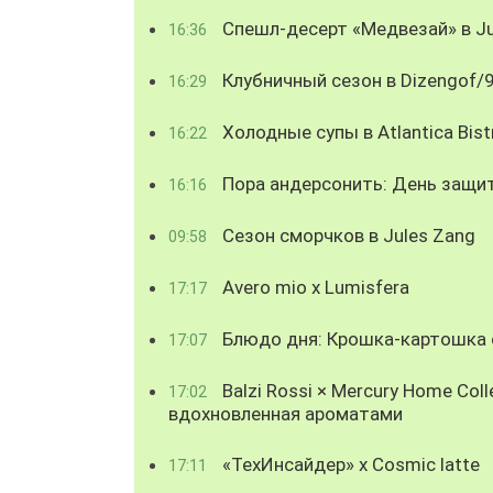
Спешл-десерт «Медвезай» в Ju
16:36
Клубничный сезон в Dizengof/
16:29
Холодные супы в Atlantica Bist
16:22
Пора андерсонить: День защи
16:16
Сезон сморчков в Jules Zang
09:58
Avero mio x Lumisfera
17:17
Блюдо дня: Крошка-картошка с
17:07
Balzi Rossi × Mercury Home Coll
17:02
вдохновленная ароматами
«ТехИнсайдер» х Cosmic latte
17:11