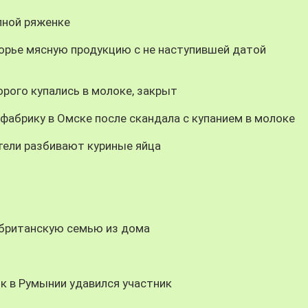
пной ряженке
орье мясную продукцию с не наступившей датой
орого купались в молоке, закрыт
абрику в Омске после скандала с купанием в молоке
тели разбивают куриные яйца
 британскую семью из дома
к в Румынии удавился участник