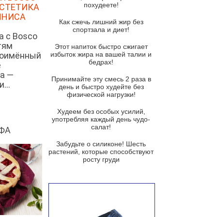
похудеете!
ЭСТЕТИКА
Суп из спаржи и горошка с
ННИСА
сыром пармезан
Как сжечь лишний жир без
спортзала и диет!
Суп-крем из цветной капусты
а с Bosco
тям
Этот напиток быстро сжигает
Французский луковый суп
ноимённый
избыток жира на вашей талии и
бедрах!
Суп из баклажанов с моцареллой
е
и гремолатой
а —
Принимайте эту смесь 2 раза в
...
Грибной крем-суп с кростини с
день и быстро худейте без
козьим сыром
физической нагрузки!
Суп мисо с зеленым луком и
Худеем без особых усилий,
тофу
употребляя каждый день чудо-
салат!
ФА
Суп из помидоров черри с песто
из рукколы
Забудьте о силиконе! Шесть
растений, которые способствуют
Португальский чесночный суп с
росту груди
яйцом
Авголемоно
Том ям с тофу
Ирландский картофельный суп