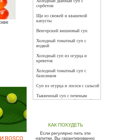
Холодный дынный суп с
сорбетом
Щи из свежей и квашеной
капусты
скве
Венгерский вишневый суп
Холодный томатный суп с
водкой
Холодный суп из огурца и
креветок
Холодный томатный суп с
базиликом
Суп из огурца и лосося с сальсой
Тыквенный суп с печеным
чесноком и томатной сальсой
Грибной суп
Томатный суп с кремом из
КАК ПОХУДЕТЬ
красного перца
Если регулярно пить эти
Парижский луковый суп
И BOSCO
напитки, Вы гарантированно