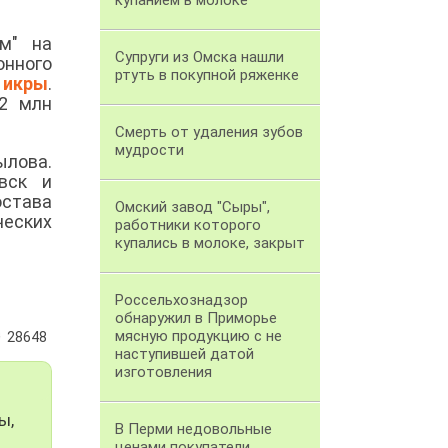
купанием в молоке
м" на
Супруги из Омска нашли
онного
ртуть в покупной ряженке
н
икры
.
62 млн
Смерть от удаления зубов
мудрости
ылова.
вск и
остава
Омский завод "Сыры",
ческих
работники которого
купались в молоке, закрыт
Россельхознадзор
обнаружил в Приморье
мясную продукцию с не
28648
наступившей датой
изготовления
ы,
В Перми недовольные
ценами покупатели