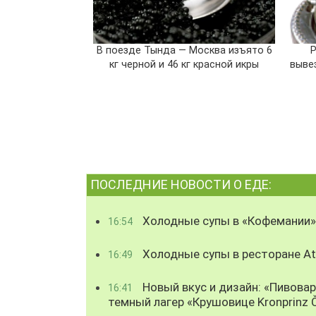
В поезде Тында — Москва изъято 6
Р
кг черной и 46 кг красной икры
вывез
ПОСЛЕДНИЕ НОВОСТИ О ЕДЕ:
Холодные супы в «Кофемании»
16:54
Холодные супы в ресторане Atl
16:49
Новый вкус и дизайн: «Пивова
16:41
темный лагер «Крушовице Kronprinz 