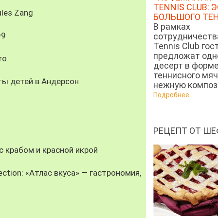
TENNIS CLUB: 
les Zang
БОЛЬШОГО ТЕ
В рамках
99
сотрудничеств
Tennis Club гос
предложат од
ro
десерт в форм
теннисного мяч
ты детей в Андерсон
нежную компози
Подробнее...
РЕЦЕПТ ОТ ШЕ
 крабом и красной икрой
ection: «Атлас вкуса» — гастрономия,