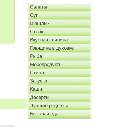
Салаты
Суп
Шашлык
Стейк
Вкусная свинина
Говядина в духовке
Рыба
Морепродукты
Птица
Закуски
Каши
Десерты
Лучшие рецепты
Быстрая еда