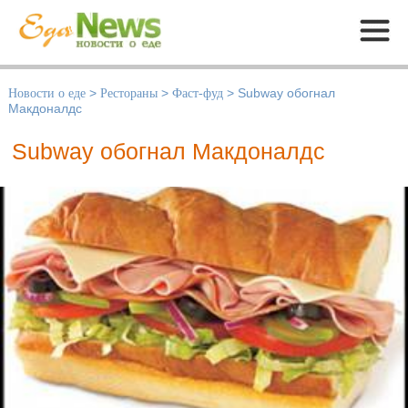
Меню
Новости о еде
>
Рестораны
>
Фаст-фуд
>
Subway обогнал
Макдоналдс
Subway обогнал Макдоналдс