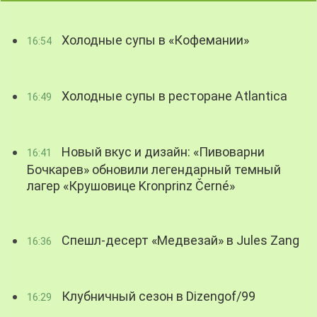
Холодные супы в «Кофемании»
16:54
Холодные супы в ресторане Atlantica
16:49
Новый вкус и дизайн: «Пивоварни
16:41
Бочкарев» обновили легендарный темный
лагер «Крушовице Kronprinz Černé»
Спешл-десерт «Медвезай» в Jules Zang
16:36
Клубничный сезон в Dizengof/99
16:29