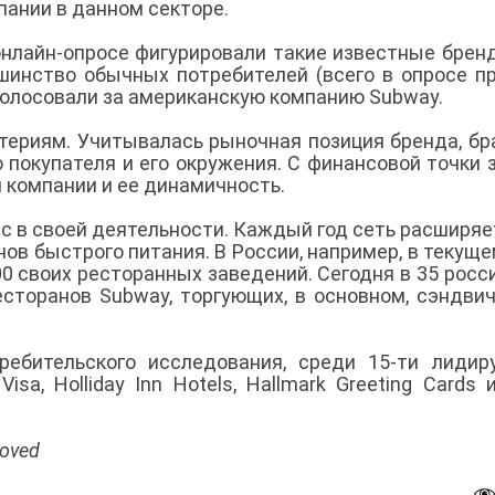
пании в данном секторе.
онлайн-опросе фигурировали такие известные брен
льшинство обычных потребителей (всего в опросе п
оголосовали за американскую компанию Subway.
териям. Учитывалась рыночная позиция бренда, бр
 покупателя и его окружения. С финансовой точки 
 компании и ее динамичность.
с в своей деятельности. Каждый год сеть расширяе
ов быстрого питания. В России, например, в текуще
0 своих ресторанных заведений. Сегодня в 35 росс
есторанов Subway, торгующих, в основном, сэндви
требительского исследования, cреди 15-ти лиди
a, Holliday Inn Hotels, Hallmark Greeting Cards 
oved