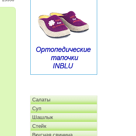
Салаты
Суп
Шашлык
Стейк
Вкусная свинина