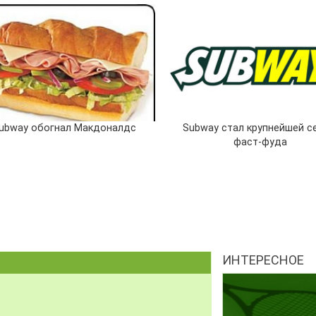
ubway обогнал Макдоналдс
Subway стал крупнейшей с
фаст-фуда
ИНТЕРЕСНОЕ