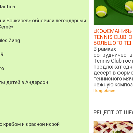
antica
рни Бочкарев» обновили легендарный
Černé»
«КОФЕМАНИЯ» 
TENNIS CLUB: 
les Zang
БОЛЬШОГО ТЕ
В рамках
99
сотрудничеств
Tennis Club гос
предложат од
ro
десерт в форм
теннисного мяч
ты детей в Андерсон
нежную компози
Подробнее...
РЕЦЕПТ ОТ ШЕ
 крабом и красной икрой