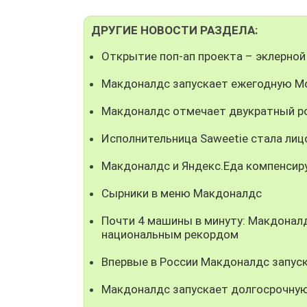
ДРУГИЕ НОВОСТИ РАЗДЕЛА:
Открытие поп-ап проекта – эклерной
Макдоналдс запускает ежегодную М
Макдоналдс отмечает двукратный ро
Исполнительница Saweetie стала ли
Макдоналдс и Яндекс.Еда компенсир
Сырники в меню Макдоналдс
Почти 4 машины в минуту: Макдонал
национальным рекордом
Впервые в России Макдоналдс запуск
Макдоналдс запускает долгосрочную