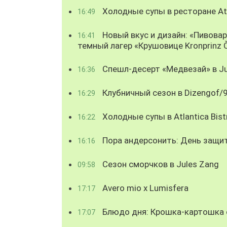
Холодные супы в ресторане Atl
16:49
Новый вкус и дизайн: «Пивова
16:41
темный лагер «Крушовице Kronprinz 
Спешл-десерт «Медвезай» в Ju
16:36
Клубничный сезон в Dizengof/
16:29
Холодные супы в Atlantica Bist
16:22
Пора андерсонить: День защи
16:16
Сезон сморчков в Jules Zang
09:58
Avero mio x Lumisfera
17:17
Блюдо дня: Крошка-картошка с
17:07