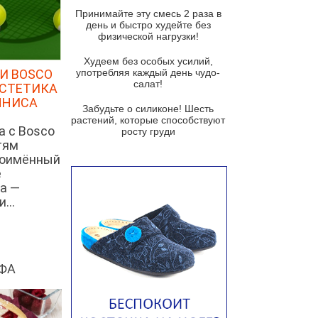
и гремолатой
Принимайте эту смесь 2 раза в
Грибной крем-суп с кростини с
день и быстро худейте без
козьим сыром
физической нагрузки!
Суп мисо с зеленым луком и
Худеем без особых усилий,
тофу
И BOSCO
употребляя каждый день чудо-
салат!
ЭСТЕТИКА
Суп из помидоров черри с песто
ННИСА
из рукколы
Забудьте о силиконе! Шесть
растений, которые способствуют
Португальский чесночный суп с
а с Bosco
росту груди
яйцом
тям
ноимённый
Авголемоно
е
Том ям с тофу
а —
...
Ирландский картофельный суп
Суп из пастернака
Пряный морковный суп во время
зимних холодов
ФА
Тосканский фасолевый суп
Американский суп из красной