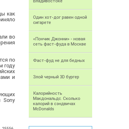
Владивостоке
ды как
Один хот-дог равен одной
риняло
сигарете
али во
«Пончик Джонни» - новая
зрения
сеть фаст-фуда в Москве
тся по
Фаст-фуд не для бедных
м году
ийских
чами и
Злой черный 3D бургер
Калорийность
рующих
Макдональдс. Сколько
и Sony
калорий в сэндвичах
McDonalds
25556