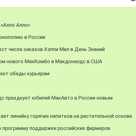
 «Алло Алло»
онополию в России
ст числа заказов Хэппи Мил в День Знаний
цом нового МакКомбо в Макдоналдс в США
уют обеды курьерам
дс празднует юбилей МакАвто в России новым
ает линейку горячих напитков на растительной основе
 программу поддержки российских фермеров