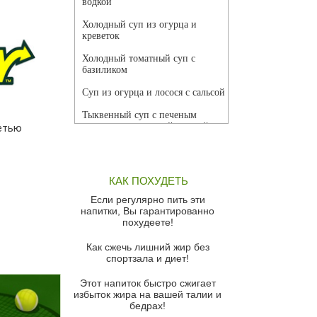
водкой
Холодный суп из огурца и
креветок
Холодный томатный суп с
базиликом
Суп из огурца и лосося с сальсой
Тыквенный суп с печеным
чесноком и томатной сальсой
етью
Грибной суп
Томатный суп с кремом из
КАК ПОХУДЕТЬ
красного перца
Если регулярно пить эти
Парижский луковый суп
напитки, Вы гарантированно
похудеете!
Суп из спаржи и горошка с
сыром пармезан
Как сжечь лишний жир без
спортзала и диет!
Суп-крем из цветной капусты
Этот напиток быстро сжигает
Французский луковый суп
избыток жира на вашей талии и
бедрах!
Суп из баклажанов с моцареллой