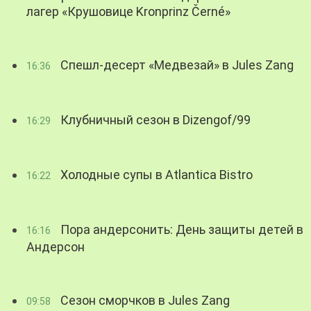
лагер «Крушовице Kronprinz Černé»
Спешл-десерт «Медвезай» в Jules Zang
16:36
Клубничный сезон в Dizengof/99
16:29
Холодные супы в Atlantica Bistro
16:22
Пора андерсонить: День защиты детей в
16:16
Андерсон
Сезон сморчков в Jules Zang
09:58