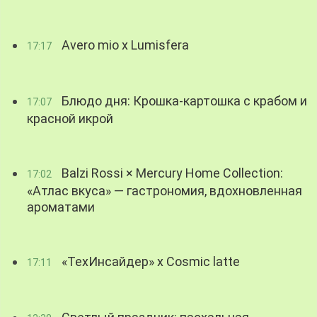
Avero mio x Lumisfera
17:17
Блюдо дня: Крошка-картошка с крабом и
17:07
красной икрой
Balzi Rossi × Mercury Home Collection:
17:02
«Атлас вкуса» — гастрономия, вдохновленная
ароматами
«ТехИнсайдер» х Cosmic latte
17:11