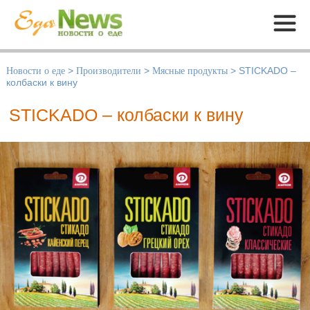
Меню
Новости о еде
>
Производители
>
Мясные продукты
>
STICKADO –
колбаски к вину
STICKADO – колбаски к вину