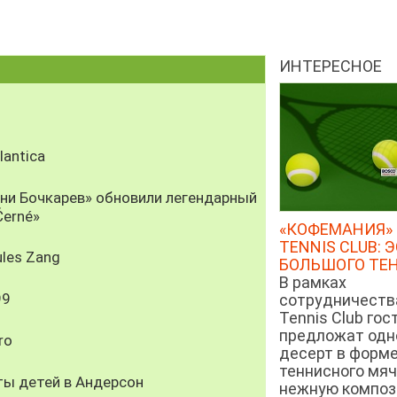
ИНТЕРЕСНОЕ
antica
рни Бочкарев» обновили легендарный
Černé»
«КОФЕМАНИЯ» 
TENNIS CLUB: 
les Zang
БОЛЬШОГО ТЕ
В рамках
99
сотрудничеств
Tennis Club гос
предложат од
ro
десерт в форм
теннисного мяч
ты детей в Андерсон
нежную компози