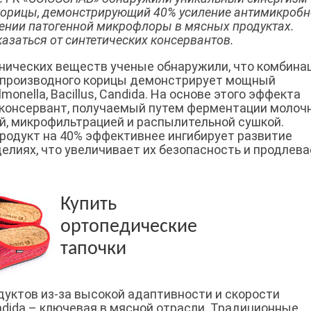
корицы, демонстрирующий 40% усиление антимикробн
шении патогенной микрофлоры в мясных продуктах.
азаться от синтетических консервантов.
анических веществ ученые обнаружили, что комбина
и производного корицы демонстрирует мощный
onella, Bacillus, Candida. На основе этого эффекта
 консервант, получаемый путем ферментации молоч
, микрофильтрацией и распылительной сушкой.
продукт на 40% эффективнее ингибирует развитие
елиях, что увеличивает их безопасность и продлева
Купить
ортопедические
тапочки
уктов из-за высокой адаптивности и скорости
andida – ключевая в мясной отрасли. Традиционные