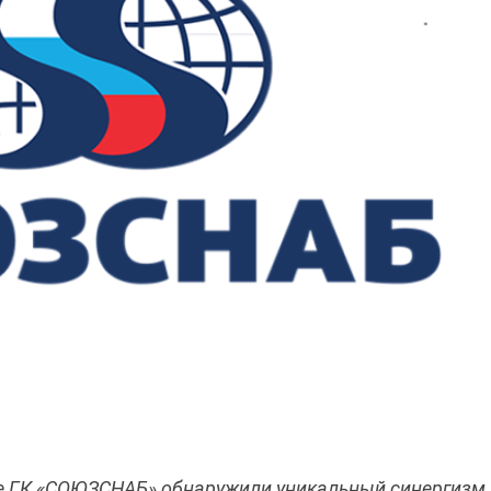
е ГК «СОЮЗСНАБ» обнаружили уникальный синергизм