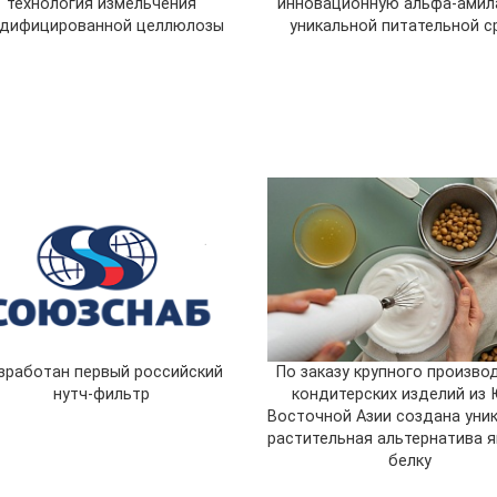
технология измельчения
инновационную альфа-амил
дифицированной целлюлозы
уникальной питательной с
зработан первый российский
По заказу крупного произво
нутч-фильтр
кондитерских изделий из 
Восточной Азии создана уни
растительная альтернатива 
белку