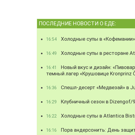
ПОСЛЕДНИЕ НОВОСТИ О ЕДЕ:
Холодные супы в «Кофемании»
16:54
Холодные супы в ресторане Atl
16:49
Новый вкус и дизайн: «Пивова
16:41
темный лагер «Крушовице Kronprinz 
Спешл-десерт «Медвезай» в Ju
16:36
Клубничный сезон в Dizengof/
16:29
Холодные супы в Atlantica Bist
16:22
Пора андерсонить: День защи
16:16