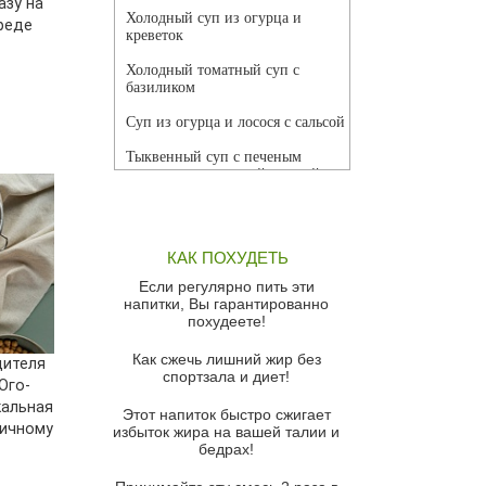
азу на
Холодный суп из огурца и
реде
креветок
Холодный томатный суп с
базиликом
Суп из огурца и лосося с сальсой
Тыквенный суп с печеным
чесноком и томатной сальсой
Грибной суп
Томатный суп с кремом из
КАК ПОХУДЕТЬ
красного перца
Если регулярно пить эти
Парижский луковый суп
напитки, Вы гарантированно
похудеете!
Суп из спаржи и горошка с
сыром пармезан
Как сжечь лишний жир без
дителя
спортзала и диет!
Суп-крем из цветной капусты
Юго-
кальная
Этот напиток быстро сжигает
Французский луковый суп
яичному
избыток жира на вашей талии и
бедрах!
Суп из баклажанов с моцареллой
и гремолатой