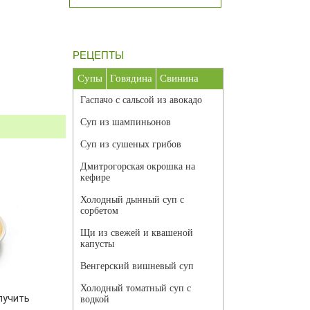
РЕЦЕПТЫ
Супы
Говядина
Свинина
Гаспачо с сальсой из авокадо
Суп из шампиньонов
Суп из сушеных грибов
Дмитрогорская окрошка на
кефире
Холодный дынный суп с
сорбетом
Щи из свежей и квашеной
капусты
Венгерский вишневый суп
Холодный томатный суп с
лучить
водкой