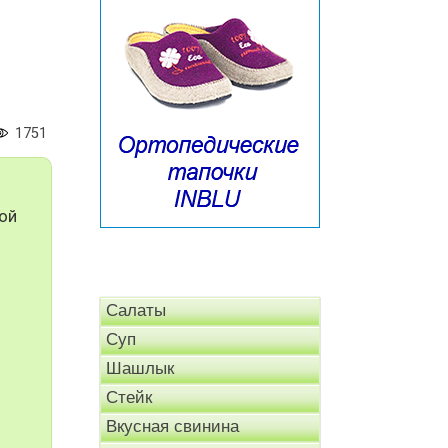
1751
ой
Салаты
Суп
Шашлык
Стейк
Вкусная свинина