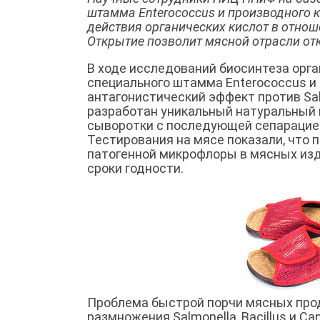
штамма Enterococcus и производного 
действия органических кислот в отно
Открытие позволит мясной отрасли отк
В ходе исследований биосинтеза орг
специального штамма Enterococcus 
антагонистический эффект против Salm
разработан уникальный натуральный
сыворотки с последующей сепарацией
Тестирования на мясе показали, что 
патогенной микрофлоры в мясных изд
сроки годности.
Проблема быстрой порчи мясных прод
размножения Salmonella, Bacillus и C