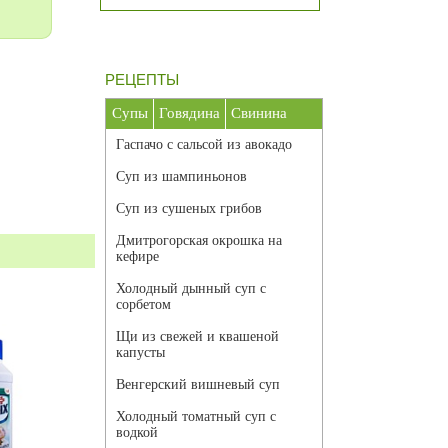
РЕЦЕПТЫ
Супы
Говядина
Свинина
Гаспачо с сальсой из авокадо
Суп из шампиньонов
Суп из сушеных грибов
Дмитрогорская окрошка на
кефире
Холодный дынный суп с
сорбетом
Щи из свежей и квашеной
капусты
Венгерский вишневый суп
Холодный томатный суп с
водкой