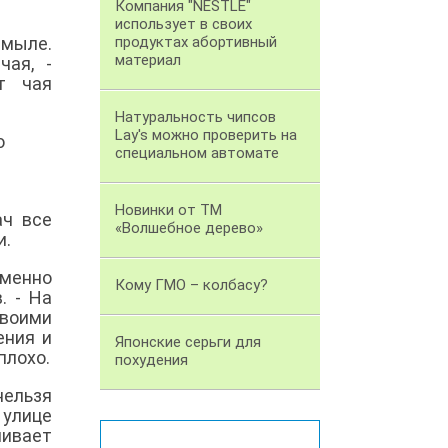
Компания "NESTLE"
использует в своих
 мыле.
продуктах абортивный
материал
чая, -
т чая
Натуральность чипсов
Lay's можно проверить на
о
специальном автомате
Новинки от ТМ
ач все
«Волшебное дерево»
и.
именно
Кому ГМО – колбасу?
. - На
своими
ения и
Японские серьги для
плохо.
похудения
нельзя
 улице
ливает