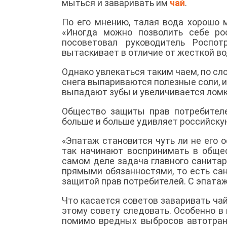
мыться и заваривать им
чай
.
По его мнению, талая вода хорошо 
«Иногда можно позволить себе рос
посоветовал руководитель Роспот
вытаскивает в отличие от жесткой в
Однако увлекаться таким чаем, по сл
снега выпариваются полезные соли, и
выпадают зубы и увеличивается ломк
Общество защиты прав потребителе
больше и больше удивляет российск
«Эпатаж становится чуть ли не его 
так начинают воспринимать в общес
самом деле задача главного санитар
прямыми обязанностями, то есть са
защитой прав потребителей. С эпатаже
Что касается советов заваривать чай
этому совету следовать. Особенно в 
помимо вредных выбросов автотран