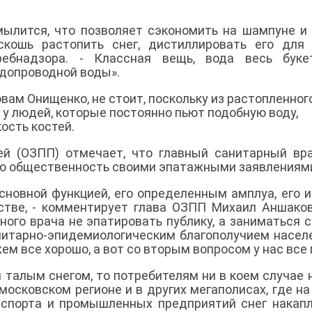
мылится, что позволяет сэкономить на шампуне и
кошь растопить снег, дистиллировать его для 
ребнадзора. - Классная вещь, вода весь буке
одопроводной воды».
овам Онищенко, не стоит, поскольку из растопленног
 у людей, которые постоянно пьют подобную воду,
ость костей.
й (ОЗПП) отмечает, что главный санитарный вр
ую общественность своими эпатажными заявлениям
основной функцией, его определенным амплуа, его 
тве, - комментирует глава ОЗПП Михаил Аншаков
ного врача не эпатировать публику, а заниматься 
нитарно-эпидемиологическим благополучием насел
м все хорошо, а вот со вторым вопросом у нас все 
 талым снегом, то потребителям ни в коем случае 
московском регионе и в других мегаполисах, где на
спорта и промышленных предприятий снег накап