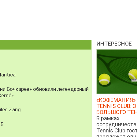
ИНТЕРЕСНОЕ
antica
рни Бочкарев» обновили легендарный
Černé»
«КОФЕМАНИЯ» 
TENNIS CLUB: 
les Zang
БОЛЬШОГО ТЕ
В рамках
99
сотрудничеств
Tennis Club гос
предложат од