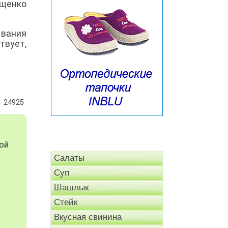
ищенко
вания
твует,
24925
ой
Салаты
Суп
Шашлык
Стейк
Вкусная свинина