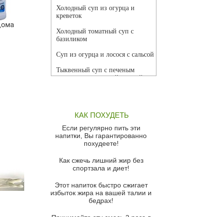
Холодный суп из огурца и
креветок
дома
Холодный томатный суп с
базиликом
Суп из огурца и лосося с сальсой
Тыквенный суп с печеным
чесноком и томатной сальсой
Грибной суп
Томатный суп с кремом из
КАК ПОХУДЕТЬ
красного перца
Если регулярно пить эти
Парижский луковый суп
напитки, Вы гарантированно
похудеете!
Суп из спаржи и горошка с
сыром пармезан
Как сжечь лишний жир без
спортзала и диет!
Суп-крем из цветной капусты
Этот напиток быстро сжигает
Французский луковый суп
избыток жира на вашей талии и
бедрах!
Суп из баклажанов с моцареллой
и гремолатой