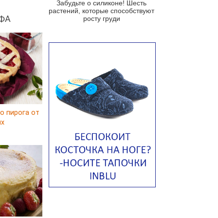
Забудьте о силиконе! Шесть
растений, которые способствуют
Португальский чесночный суп с
ФА
росту груди
яйцом
Авголемоно
Том ям с тофу
Ирландский картофельный суп
Суп из пастернака
Пряный морковный суп во время
зимних холодов
о пирога от
ux
Тосканский фасолевый суп
Американский суп из красной
фасоли с сальсой гуакамоле
Острый чечевичный суп с
кремом из петрушки
Суп с лапшой рамен в
Токийском стиле
Малайзийская лакса с
креветками