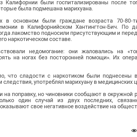
з Калифорнии были госпитализированы после тог
оторые была подмешана марихуана.
х в основном были граждане возраста 70-80-ти
ремонии в Калифорнийском Хантингтон-Бич. По 
когда лакомство подносили присутствующим и пере
о его наркотическом составе.
вствовали недомогание: они жаловались на «то
оять на ногах без посторонней помощи». Их опер
ло, что сладости с наркотиком были поднесены 
м следствия, употреблял марихуану в медицинских 
 на поправку, но чиновники сообщают в окружной 
олько один случай из двух последних, связан
оказывают свое негативное воздействие на общес