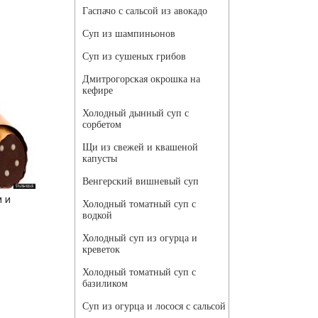
Гаспачо с сальсой из авокадо
Суп из шампиньонов
Суп из сушеных грибов
Дмитрогорская окрошка на
кефире
Холодный дынный суп с
сорбетом
Щи из свежей и квашеной
капусты
Венгерский вишневый суп
 и
Холодный томатный суп с
водкой
Холодный суп из огурца и
креветок
Холодный томатный суп с
базиликом
Суп из огурца и лосося с сальсой