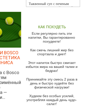
Тыквенный суп с печеным
чесноком и томатной сальсой
Грибной суп
Томатный суп с кремом из
КАК ПОХУДЕТЬ
красного перца
Если регулярно пить эти
Парижский луковый суп
напитки, Вы гарантированно
похудеете!
Суп из спаржи и горошка с
сыром пармезан
Как сжечь лишний жир без
И BOSCO
спортзала и диет!
Суп-крем из цветной капусты
ЭСТЕТИКА
ННИСА
Этот напиток быстро сжигает
Французский луковый суп
избыток жира на вашей талии и
бедрах!
Суп из баклажанов с моцареллой
а с Bosco
и гремолатой
тям
Принимайте эту смесь 2 раза в
ноимённый
Грибной крем-суп с кростини с
день и быстро худейте без
е
козьим сыром
физической нагрузки!
а —
Суп мисо с зеленым луком и
Худеем без особых усилий,
...
тофу
употребляя каждый день чудо-
салат!
Суп из помидоров черри с песто
из рукколы