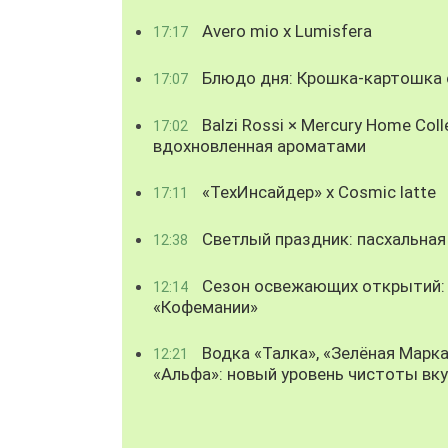
Avero mio x Lumisfera
17:17
Блюдо дня: Крошка-картошка с
17:07
Balzi Rossi × Mercury Home Coll
17:02
вдохновленная ароматами
«ТехИнсайдер» х Cosmic latte
17:11
Светлый праздник: пасхальная
12:38
Сезон освежающих открытий: 
12:14
«Кофемании»
Водка «Талка», «Зелёная Марка
12:21
«Альфа»: новый уровень чистоты вк