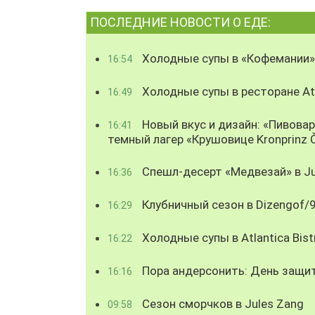
ПОСЛЕДНИЕ НОВОСТИ О ЕДЕ:
Холодные супы в «Кофемании»
16:54
Холодные супы в ресторане Atl
16:49
Новый вкус и дизайн: «Пивова
16:41
темный лагер «Крушовице Kronprinz 
Спешл-десерт «Медвезай» в Ju
16:36
Клубничный сезон в Dizengof/
16:29
Холодные супы в Atlantica Bist
16:22
Пора андерсонить: День защи
16:16
Сезон сморчков в Jules Zang
09:58