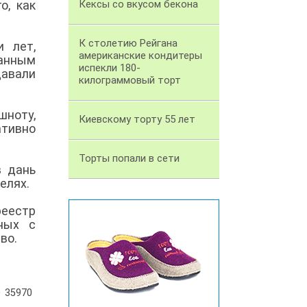
о, как
Кексы со вкусом бекона
К столетию Рейгана
 лет,
американские кондитеры
данным
испекли 180-
давали
килограммовый торт
шноту,
Киевскому торту 55 лет
ативно
Торты попали в сети
в дань
целях.
реестр
ных с
тво.
35970