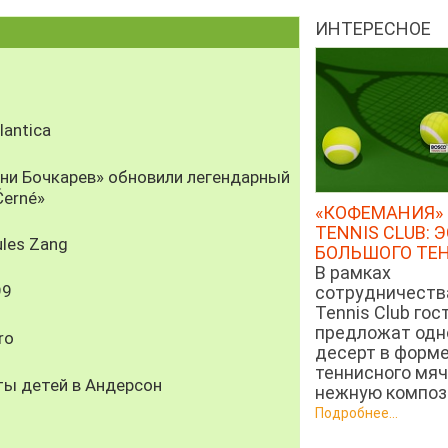
ИНТЕРЕСНОЕ
antica
рни Бочкарев» обновили легендарный
Černé»
«КОФЕМАНИЯ» 
TENNIS CLUB: 
les Zang
БОЛЬШОГО ТЕ
В рамках
99
сотрудничеств
Tennis Club гос
предложат од
ro
десерт в форм
теннисного мяч
ты детей в Андерсон
нежную компози
Подробнее...