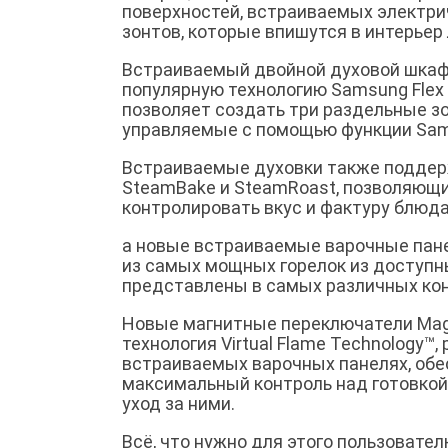
поверхностей, встраиваемых электр
зонтов, которые впишутся в интерьер
Встраиваемый двойной духовой шкаф
популярную технологию Samsung Flex 
позволяет создать три раздельные з
управляемые с помощью функции Sams
Встраиваемые духовки также подде
SteamBake и SteamRoast, позволяющ
контролировать вкус и фактуру блюда
а новые встраиваемые варочные пан
из самых мощных горелок из доступн
представлены в самых различных ко
Новые магнитные переключатели Magn
технология Virtual Flame Technology™
встраиваемых варочных панелях, об
максимальный контроль над готовкой
уход за ними.
Всё, что нужно для этого пользовател