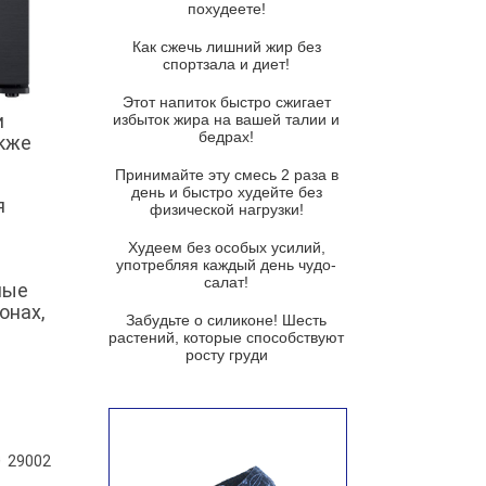
похудеете!
Суп из спаржи и горошка с
сыром пармезан
Как сжечь лишний жир без
спортзала и диет!
Суп-крем из цветной капусты
Этот напиток быстро сжигает
Французский луковый суп
и
избыток жира на вашей талии и
бедрах!
акже
Суп из баклажанов с моцареллой
и гремолатой
Принимайте эту смесь 2 раза в
Грибной крем-суп с кростини с
день и быстро худейте без
я
козьим сыром
физической нагрузки!
Суп мисо с зеленым луком и
Худеем без особых усилий,
тофу
употребляя каждый день чудо-
салат!
ные
Суп из помидоров черри с песто
онах,
из рукколы
Забудьте о силиконе! Шесть
растений, которые способствуют
Португальский чесночный суп с
росту груди
яйцом
Авголемоно
Том ям с тофу
29002
Ирландский картофельный суп