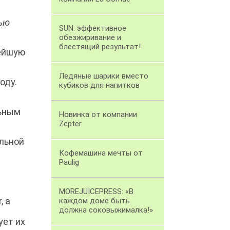
тью
SUN: эффективное
обезжиривание и
блестящий результат!
вейшую
Ледяные шарики вместо
оду.
кубиков для напитков
льным
Новинка от компании
Zepter
льной
Кофемашина мечты от
Paulig
MOREJUICEPRESS: «В
, а
каждом доме быть
должна соковыжималка!»
ует их