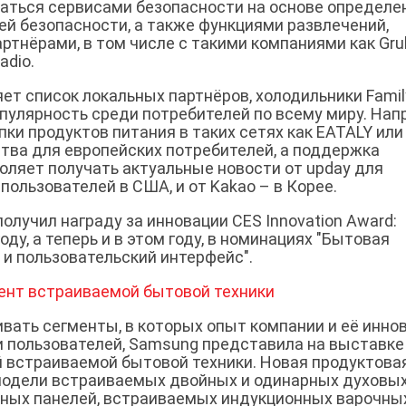
ваться сервисами безопасности на основе определе
 безопасности, а также функциями развлечений,
ртнёрами, в том числе с такими компаниями как Gru
Radio.
ет список локальных партнёров, холодильники Famil
пулярность среди потребителей по всему миру. Нап
и продуктов питания в таких сетях как EATALY или 
ва для европейских потребителей, а поддержка
воляет получать актуальные новости от upday для
 пользователей в США, и от Kakao – в Корее.
олучил награду за инновации CES Innovation Award:
году, а теперь и в этом году, в номинациях "Бытовая
 и пользовательский интерфейс".
ент встраиваемой бытовой техники
вать сегменты, в которых опыт компании и её инно
и пользователей, Samsung представила на выставке
й встраиваемой бытовой техники. Новая продуктова
 модели встраиваемых двойных и одинарных духовы
чных панелей, встраиваемых индукционных варочны