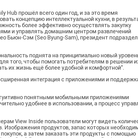
y Hub прошёл всего один год, и за это время
вать концепцию интеллектуальной кухни, в результ
можность более эффективно осуществлять закупку
зьями и управлять домашним центром развлечений
 Сео Бьюн-Сэм (Seo Byung-Sam), президент подразде
.
ональность поднята на принципиально новый уровень
 для того, чтобы помогать потребителям в решении и
ть их жизнь ещё более удобной и комфортной".
асширенная интеграция с приложениями и поддержк
интуитивно понятными мобильными приложениями
ачительно удобнее в использовании, а процесс управ
рам View Inside пользователи могут видеть количе
в. Изображения продуктов, запас которых необходи
 покупок, а затем заказать эти продукты с помощью