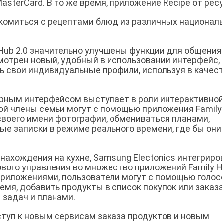
asterCard. В то же время, приложение Recipe от рес
акомиться с рецептами блюд из различных национал
y Hub 2.0 значительно улучшены функции для общения
мотрен новый, удобный в использовании интерфейс,
 свои индивидуальные профили, используя в качес
сорным интерфейсом выступает в роли интерактивно
ой члены семьи могут с помощью приложения Family
своего имени фотографии, обмениваться планами,
е записки в режиме реального времени, где бы они
нахождения на кухне, Samsung Electonics интегриро
вого управления во множество приложений Family 
 приложениями, пользователи могут с помощью голо
емя, добавить продукты в список покупок или заказ
 задач и планами.
туп к новым сервисам заказа продуктов и новым