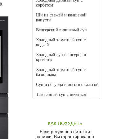
Холодный дынный суп с
х
сорбетом
Щи из свежей и квашеной
капусты
Венгерский вишневый суп
Холодный томатный суп с
водкой
Холодный суп из огурца и
креветок
Холодный томатный суп с
базиликом
Суп из огурца и лосося с сальсой
Тыквенный суп с печеным
чесноком и томатной сальсой
Грибной суп
Томатный суп с кремом из
КАК ПОХУДЕТЬ
красного перца
Если регулярно пить эти
Парижский луковый суп
напитки, Вы гарантированно