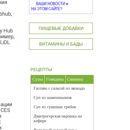
ния
bhub,
ПИЩЕВЫЕ ДОБАВКИ
y Hub
ример,
LiDL
ВИТАМИНЫ И БАДЫ
РЕЦЕПТЫ
Супы
Говядина
Свинина
Гаспачо с сальсой из авокадо
Суп из шампиньонов
вации
Суп из сушеных грибов
 CES
я
Дмитрогорская окрошка на
х
кефире
х