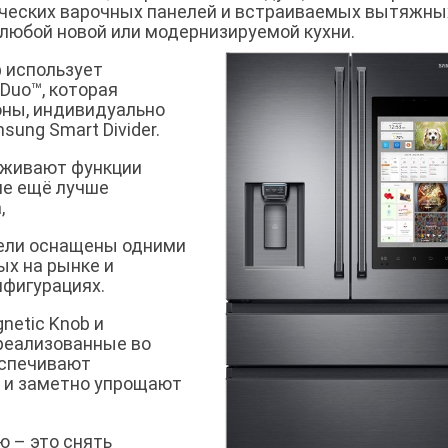
ических варочных панелей и встраиваемых вытяжны
 любой новой или модернизируемой кухни.
 использует
Duo™, которая
оны, индивидуально
ung Smart Divider.
рживают функции
ие ещё лучше
,
ели оснащены одними
ых на рынке и
нфигурациях.
etic Knob и
, реализованные во
еспечивают
 и заметно упрощают
ю – это снять