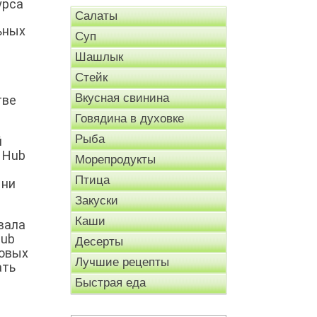
урса
Салаты
ьных
Суп
Шашлык
Стейк
Вкусная свинина
тве
Говядина в духовке
Рыба
й
 Hub
Морепродукты
Птица
 ни
Закуски
Каши
вала
Hub
Десерты
совых
Лучшие рецепты
ать
Быстрая еда