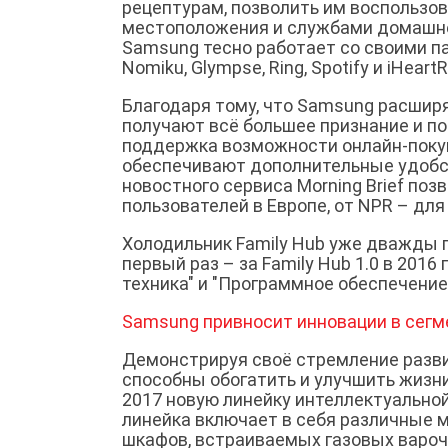
рецептурам, позволить им воспользо
местоположения и службами домашней
Samsung тесно работает со своими па
Nomiku, Glympse, Ring, Spotify и iHeart
Благодаря тому, что Samsung расширя
получают всё большее признание и по
поддержка возможности онлайн-покупк
обеспечивают дополнительные удобст
новостного сервиса Morning Brief поз
пользователей в Европе, от NPR – для
Холодильник Family Hub уже дважды п
первый раз – за Family Hub 1.0 в 2016 
техника" и "Программное обеспечение
Samsung привносит инновации в сегм
Демонстрируя своё стремление разви
способны обогатить и улучшить жизн
2017 новую линейку интеллектуально
линейка включает в себя различные
шкафов, встраиваемых газовых варо