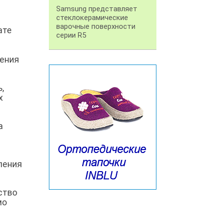
Samsung представляет
стеклокерамические
варочные поверхности
ате
серии R5
ления
,
х
а
ления
ство
мо