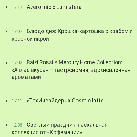
Avero mio x Lumisfera
17:17
Блюдо дня: Крошка-картошка с крабом и
17:07
красной икрой
Balzi Rossi × Mercury Home Collection:
17:02
«Атлас вкуса» — гастрономия, вдохновленная
ароматами
«ТехИнсайдер» х Cosmic latte
17:11
Светлый праздник: пасхальная
12:38
коллекция от «Кофемании»