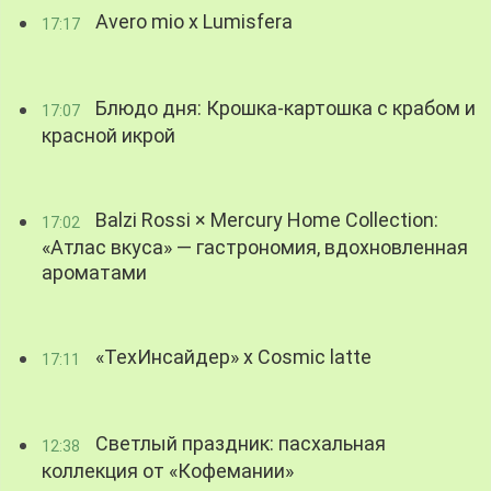
Avero mio x Lumisfera
17:17
Блюдо дня: Крошка-картошка с крабом и
17:07
красной икрой
Balzi Rossi × Mercury Home Collection:
17:02
«Атлас вкуса» — гастрономия, вдохновленная
ароматами
«ТехИнсайдер» х Cosmic latte
17:11
Светлый праздник: пасхальная
12:38
коллекция от «Кофемании»