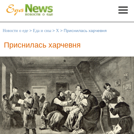
Меню
Новости о еде
>
Еда и сны
>
Х
>
Приснилась харчевня
Приснилась харчевня