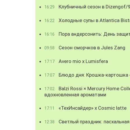
Клубничный сезон в Dizengof/
16:29
Холодные супы в Atlantica Bist
16:22
Пора андерсонить: День защи
16:16
Сезон сморчков в Jules Zang
09:58
Avero mio x Lumisfera
17:17
Блюдо дня: Крошка-картошка с
17:07
Balzi Rossi × Mercury Home Coll
17:02
вдохновленная ароматами
«ТехИнсайдер» х Cosmic latte
17:11
Светлый праздник: пасхальная
12:38