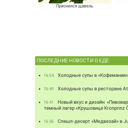
Приснился щавель
ПОСЛЕДНИЕ НОВОСТИ О ЕДЕ:
Холодные супы в «Кофемании»
16:54
Холодные супы в ресторане Atl
16:49
Новый вкус и дизайн: «Пивова
16:41
темный лагер «Крушовице Kronprinz 
Спешл-десерт «Медвезай» в Ju
16:36