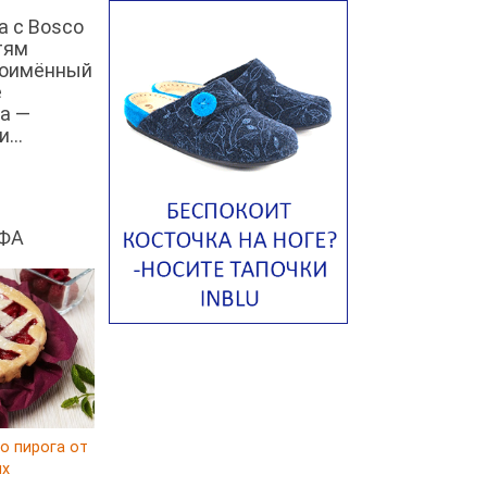
а с Bosco
Том ям с тофу
тям
Ирландский картофельный суп
ноимённый
е
Суп из пастернака
а —
Пряный морковный суп во время
...
зимних холодов
Тосканский фасолевый суп
Американский суп из красной
ФА
фасоли с сальсой гуакамоле
Острый чечевичный суп с
кремом из петрушки
Суп с лапшой рамен в
Токийском стиле
Малайзийская лакса с
креветками
Японский суп-лапша
о пирога от
Утиный бульон с фрикадельками
ux