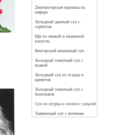
Дмитрогорская окрошка на
кефире
Холодный дынный суп с
сорбетом
Щи из свежей и квашеной
капусты
Венгерский вишневый суп
Холодный томатный суп с
водкой
Холодный суп из огурца и
креветок
Холодный томатный суп с
базиликом
Суп из огурца и лосося с сальсой
Тыквенный суп с печеным
чесноком и томатной сальсой
Грибной суп