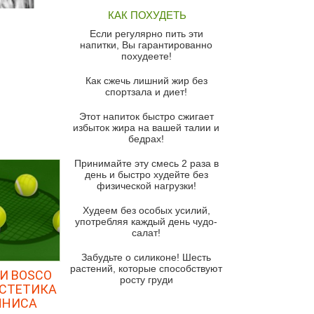
Томатный суп с кремом из
КАК ПОХУДЕТЬ
красного перца
Если регулярно пить эти
Парижский луковый суп
напитки, Вы гарантированно
похудеете!
Суп из спаржи и горошка с
сыром пармезан
Как сжечь лишний жир без
спортзала и диет!
Суп-крем из цветной капусты
Этот напиток быстро сжигает
Французский луковый суп
избыток жира на вашей талии и
бедрах!
Суп из баклажанов с моцареллой
и гремолатой
Принимайте эту смесь 2 раза в
Грибной крем-суп с кростини с
день и быстро худейте без
козьим сыром
физической нагрузки!
Суп мисо с зеленым луком и
Худеем без особых усилий,
тофу
употребляя каждый день чудо-
салат!
Суп из помидоров черри с песто
из рукколы
Забудьте о силиконе! Шесть
растений, которые способствуют
И BOSCO
Португальский чесночный суп с
росту груди
яйцом
ЭСТЕТИКА
ННИСА
Авголемоно