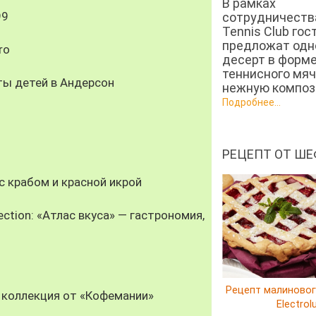
В рамках
99
сотрудничеств
Tennis Club гос
предложат од
ro
десерт в форм
теннисного мяч
ты детей в Андерсон
нежную компози
Подробнее...
РЕЦЕПТ ОТ ШЕ
 крабом и красной икрой
ection: «Атлас вкуса» — гастрономия,
Рецепт малиновог
 коллекция от «Кофемании»
Electrol