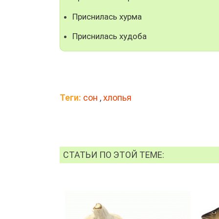
Приснилась хурма
Приснилась худоба
Теги:
сон
,
хлопья
СТАТЬИ ПО ЭТОЙ ТЕМЕ: