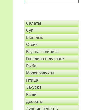
Салаты
Суп
Шашлык
Стейк
Вкусная свинина
Говядина в духовке
Рыба
Морепродукты
Птица
Закуски
Каши
Десерты
Лучшие рецепты