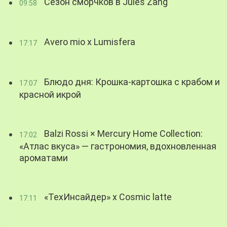
Сезон сморчков в Jules Zang
09:58
Avero mio x Lumisfera
17:17
Блюдо дня: Крошка-картошка с крабом и
17:07
красной икрой
Balzi Rossi × Mercury Home Collection:
17:02
«Атлас вкуса» — гастрономия, вдохновленная
ароматами
«ТехИнсайдер» х Cosmic latte
17:11