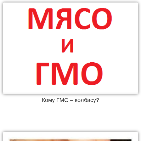
Кому ГМО – колбасу?