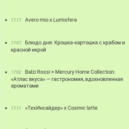
Avero mio x Lumisfera
17:17
Блюдо дня: Крошка-картошка с крабом и
17:07
красной икрой
Balzi Rossi × Mercury Home Collection:
17:02
«Атлас вкуса» — гастрономия, вдохновленная
ароматами
«ТехИнсайдер» х Cosmic latte
17:11