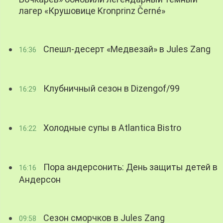
лагер «Крушовице Kronprinz Černé»
Спешл-десерт «Медвезай» в Jules Zang
16:36
Клубничный сезон в Dizengof/99
16:29
Холодные супы в Atlantica Bistro
16:22
Пора андерсонить: День защиты детей в
16:16
Андерсон
Сезон сморчков в Jules Zang
09:58