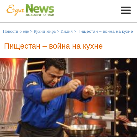
Меню
Новости о еде
>
Кухни мира
>
Индия
>
Пищестан – война на кухне
Пищестан – война на кухне