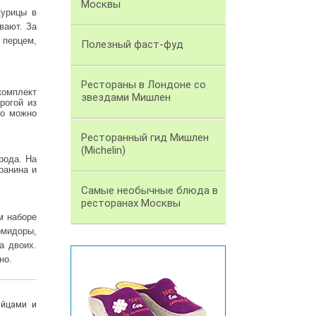
Москвы
курицы в
вают. За
 перцем,
Полезный фаст-фуд
Рестораны в Лондоне со
комплект
звездами Мишлен
рогой из
то можно
Ресторанный гид Мишлен
(Michelin)
рода. На
ранина и
Самые необычные блюда в
ресторанах Москвы
м наборе
омидоры,
а двоих.
но.
яйцами и