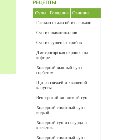
РЕЦЕПТЫ
Супы
Говядина
Свинина
Гаспачо с сальсой из авокадо
Суп из шампиньонов
Суп из сушеных грибов
Дмитрогорская окрошка на
кефире
Холодный дынный суп с
сорбетом
Щи из свежей и квашеной
капусты
Венгерский вишневый суп
Холодный томатный суп с
водкой
Холодный суп из огурца и
креветок
Холодный томатный суп с