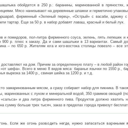
ашлыка обойдется в 250 р.: баранины, маринованной в пряностях, 
пециями. Мясо нанизывают на деревянные шпажки и герметично упаковы
наршараб, фирменный «Зеленый перец», «Острый» с васаби, аджику с
ли тартар. Еще за 50 р. в набор добавят лаваш, красный и белый лук.
в и помидоров, пол-литра фирменного соуса, зелень, пять лепешек и 
е 900 р. плюс к заказу. Да и сами шашлыки в 13 вариантах. Самый до
лятина – по 650 р. Жителям юга и юго-востока столицы повезло – все э
 доставляют на дом. Причем за определенную плату – в любой район го
от шефа». Всего в меню 8 видов мяса: бараньи язычки по 1550 р., ба
ья вырезка за 1400 р., свиная шейка за 1200 р. и т.д.
сто замаринованным мясом, а сразу собирает набор для пикника. В тако
ы, маринованных с луком и минеральной водой, 350 граммов овощей (п
и «сальса» и два литра фирменного пива. Продуктов должно хватить н
в на сумму больше трех тысяч, заказ в пределах города привезут бесплат
нь. Если же огонь разводить негде, нужно запасаться вареными 