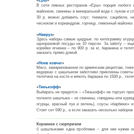
«
Ерш
»
В сети пивных ресторанов «Ерш» порция любого ш
майонезе, свинины в минеральной воде с луком и с
30 р. можно добавить соус: ткемали, сацибели, 
чесноком и кориандром, горчицу, лимонный майонез и
«
Навруз
»
Здесь наборы самые щедрые: по килограмму огурцо
одноразовой посуды на 10 персон. За заботу – ещ
корейки ягненка – по 900 р. за кг, баранина и те
заказать прямо домой.
«
Ноев ковчег
»
Мясо, замаринованное по армянским рецептам, тоже
ведерках с шашлыком заботливо приклеены советы «
телятина на кости и мякоть барашка по 1500 р., теляч
«
Тинькофф
»
Выбирать не придется – «Тинькофф» не торгует про
полкило шашлыка – из свинины, говядины или куриц
огурцы, красный лук и зелень), соусы «барбекю» 
Стоит сет 590 р., а если заказать несколько наборо
Корзинки с сюрпризом
С шашлыками одна проблема – для них нужен ого