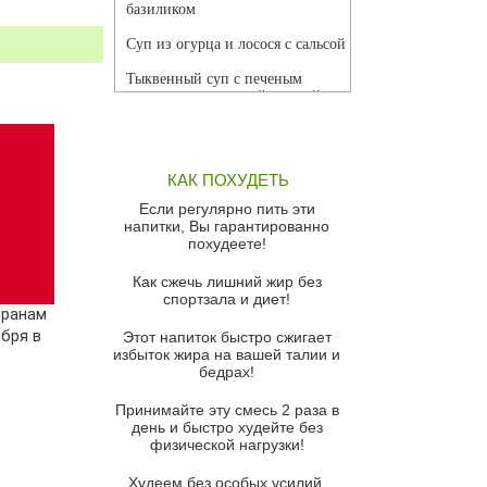
базиликом
Суп из огурца и лосося с сальсой
Тыквенный суп с печеным
чесноком и томатной сальсой
Грибной суп
Томатный суп с кремом из
КАК ПОХУДЕТЬ
красного перца
Если регулярно пить эти
Парижский луковый суп
напитки, Вы гарантированно
похудеете!
Суп из спаржи и горошка с
сыром пармезан
Как сжечь лишний жир без
спортзала и диет!
Суп-крем из цветной капусты
оранам
бря в
Этот напиток быстро сжигает
Французский луковый суп
избыток жира на вашей талии и
бедрах!
Суп из баклажанов с моцареллой
и гремолатой
Принимайте эту смесь 2 раза в
Грибной крем-суп с кростини с
день и быстро худейте без
козьим сыром
физической нагрузки!
Суп мисо с зеленым луком и
Худеем без особых усилий,