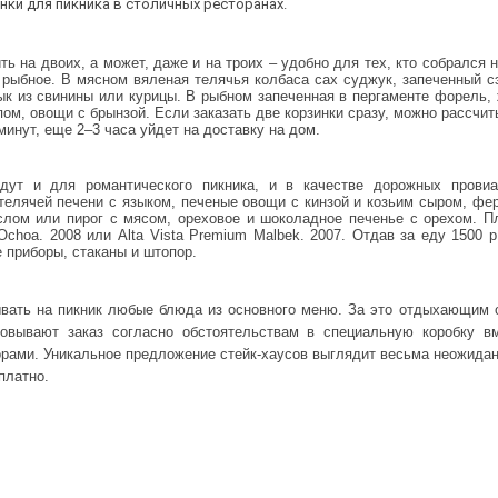
нки для пикника в столичных ресторанах.
ь на двоих, а может, даже и на троих – удобно для тех, кто собрался н
 рыбное. В мясном вяленая телячья колбаса сах суджук, запеченный с
к из свинины или курицы. В рыбном запеченная в пергаменте форель,
ом, овощи с брынзой. Если заказать две корзинки сразу, можно рассчит
 минут, еще 2–3 часа уйдет на доставку на дом.
дут и для романтического пикника, и в качестве дорожных прови
 телячей печени с языком, печеные овощи с кинзой и козьим сыром, фе
слом или пирог с мясом, ореховое и шоколадное печенье с орехом. 
Ochoa. 2008 или Alta Vista Premium Malbek. 2007. Отдав за еду 1500 р
 приборы, стаканы и штопор.
зывать на пикник любые блюда из основного меню. За это отдыхающим
ковывают заказ согласно обстоятельствам в специальную коробку в
орами. Уникальное предложение стейк-хаусов выглядит весьма неожидан
платно.