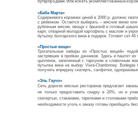
бутербродами. Или искать укомплектованные корзи
«
Баба Марта
»
Содержимого корзинки ценой в 2000 р. должно хватит
с ребенком. Остается выбирать – мясное меню или
рубленым мясом, овощи с брынзой и готовый шашлы
карп, отварной молодой картофель с маслом и укроп
бутылку болгарского вина в подарок. Готовят сет 45
«
Простые вещи
»
Трогательные наборы из «Простых вещей» подой
застрявших в пробках дачников. Здесь и паштет из
цыпленок, запеченный с тархуном и сливочным ма
бутылка вина на выбор: Viura-Chardonney. Bodegas 
получить впридачу скатерть, салфетки, одноразовые
«
Эль Гаучо
»
Сеть дорогих мясных ресторанов предлагает зака
не только предоставить скидку в 20%, но и упа
скатертью, стаканами, тарелками и столовыми приб
необходимости уголь к заказу готовы приобщить бес