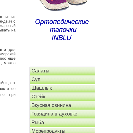
а пикник
эндвич с
 жареный
ывать на
анта для
рмерский
Плюс еще
., можно
Салаты
Суп
 обещают
Шашлык
месте со
но – при
Стейк
Вкусная свинина
Говядина в духовке
Рыба
Морепродукты