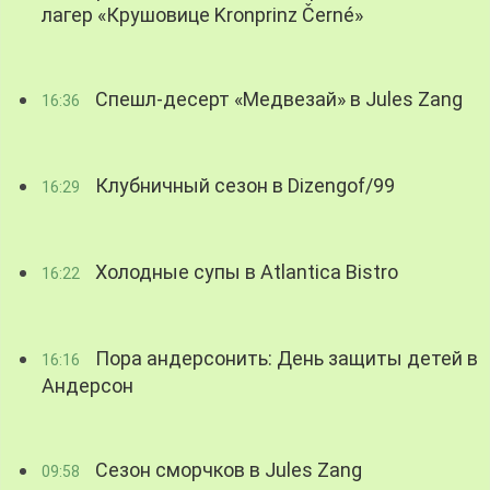
лагер «Крушовице Kronprinz Černé»
Спешл-десерт «Медвезай» в Jules Zang
16:36
Клубничный сезон в Dizengof/99
16:29
Холодные супы в Atlantica Bistro
16:22
Пора андерсонить: День защиты детей в
16:16
Андерсон
Сезон сморчков в Jules Zang
09:58