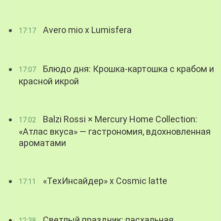
Avero mio x Lumisfera
17:17
Блюдо дня: Крошка-картошка с крабом и
17:07
красной икрой
Balzi Rossi × Mercury Home Collection:
17:02
«Атлас вкуса» — гастрономия, вдохновленная
ароматами
«ТехИнсайдер» х Cosmic latte
17:11
Светлый праздник: пасхальная
12:38