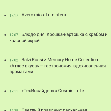
Avero mio x Lumisfera
17:17
Блюдо дня: Крошка-картошка с крабом и
17:07
красной икрой
Balzi Rossi × Mercury Home Collection:
17:02
«Атлас вкуса» — гастрономия, вдохновленная
ароматами
«ТехИнсайдер» х Cosmic latte
17:11
Светлый праздник: пасхальная
12:38