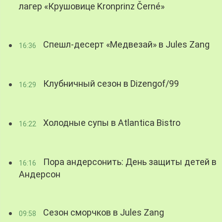
лагер «Крушовице Kronprinz Černé»
Спешл-десерт «Медвезай» в Jules Zang
16:36
Клубничный сезон в Dizengof/99
16:29
Холодные супы в Atlantica Bistro
16:22
Пора андерсонить: День защиты детей в
16:16
Андерсон
Сезон сморчков в Jules Zang
09:58