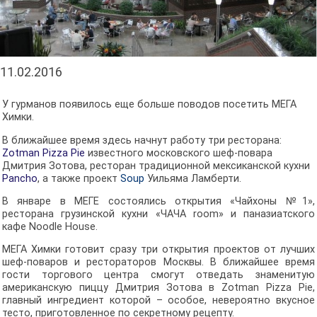
11.02.2016
У гурманов появилось еще больше поводов посетить МЕГА
Химки.
В ближайшее время здесь начнут работу три ресторана:
Zotman Pizza Pie
известного московского шеф-повара
Дмитрия Зотова, ресторан традиционной мексиканской кухни
Pancho
, а также проект
Soup
Уильяма Ламберти.
В январе в МЕГЕ состоялись открытия «Чайхоны №1»,
ресторана грузинской кухни «ЧАЧА room» и паназиатского
кафе Noodle House.
МЕГА Химки готовит сразу три открытия проектов от лучших
шеф-поваров и рестораторов Москвы. В ближайшее время
гости торгового центра смогут отведать знаменитую
американскую пиццу Дмитрия Зотова в Zotman Pizza Pie,
главный ингредиент которой – особое, невероятно вкусное
тесто, приготовленное по секретному рецепту.