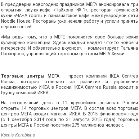
В преддверии новогодних праздников МЕГА анонсировала три
открытия: лаунж-кафе «Чайхона №1», ресторан грузинской
кухни «ЧАЧА room» и паназиатское кафе международной сети
Noodle House. Рестораны уже начали работу и успели принять
первых гостей.
«Мы рады тому, что в МЕГЕ появляется свое больше ярких
кулинарных концепций. Здесь каждый найдёт что-то новое и
интересное. И обязательно вкусное», – комментирует Татьяна
Прохорова, управляющий торговым центром МЕГА Химки.
Торговые центры МЕГА
— проект компании IKEA Centres
Russia, которая отвечает за развитие и управление
недвижимостью ИКЕА в России. IKEA Centres Russia входит в
Группу компаний ИКЕА.
На сегодняшний день в 11 крупнейших регионах России
открыты 14 торговых центров МЕГА. В состав всех торговых
центров МЕГА входит магазин ИКЕА. В 2015 финансовом году
(с 1 сентября 2014 года по 31 августа 2015 года) торговые
центры МЕГА в России посетили 275 миллионов человек.
Ksenia Korobkina