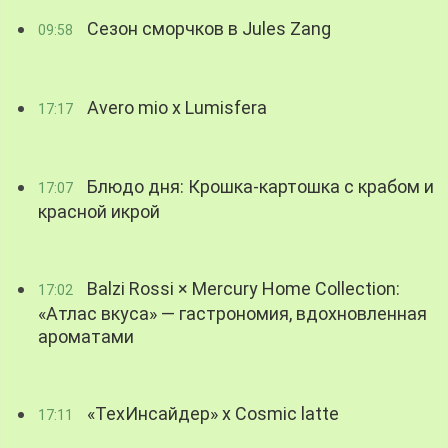
Сезон сморчков в Jules Zang
09:58
Avero mio x Lumisfera
17:17
Блюдо дня: Крошка-картошка с крабом и
17:07
красной икрой
Balzi Rossi × Mercury Home Collection:
17:02
«Атлас вкуса» — гастрономия, вдохновленная
ароматами
«ТехИнсайдер» х Cosmic latte
17:11