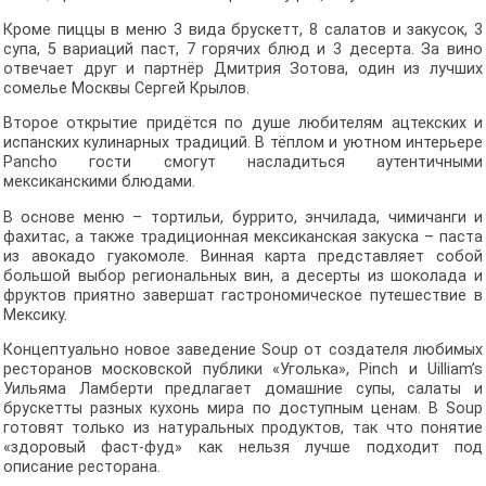
Кроме пиццы в меню 3 вида брускетт, 8 салатов и закусок, 3
супа, 5 вариаций паст, 7 горячих блюд и 3 десерта. За вино
отвечает друг и партнёр Дмитрия Зотова, один из лучших
сомелье Москвы Сергей Крылов.
Второе открытие придётся по душе любителям ацтекских и
испанских кулинарных традиций. В тёплом и уютном интерьере
Pancho гости смогут насладиться аутентичными
мексиканскими блюдами.
В основе меню – тортильи, буррито, энчилада, чимичанги и
фахитас, а также традиционная мексиканская закуска – паста
из авокадо гуакомоле. Винная карта представляет собой
большой выбор региональных вин, а десерты из шоколада и
фруктов приятно завершат гастрономическое путешествие в
Мексику.
Концептуально новое заведение Soup от создателя любимых
ресторанов московской публики «Уголька», Pinch и Uilliam’s
Уильяма Ламберти предлагает домашние супы, салаты и
брускетты разных кухонь мира по доступным ценам. В Soup
готовят только из натуральных продуктов, так что понятие
«здоровый фаст-фуд» как нельзя лучше подходит под
описание ресторана.