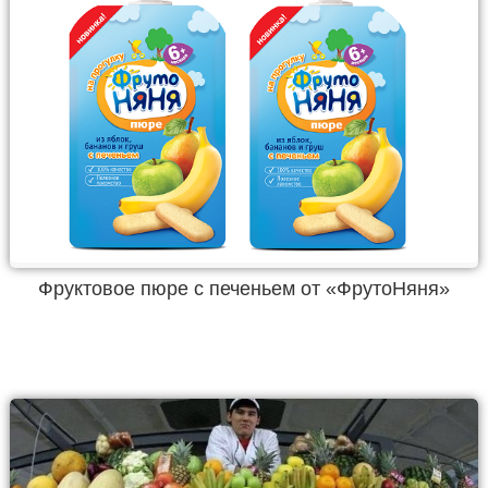
Фруктовое пюре с печеньем от «ФрутоНяня»