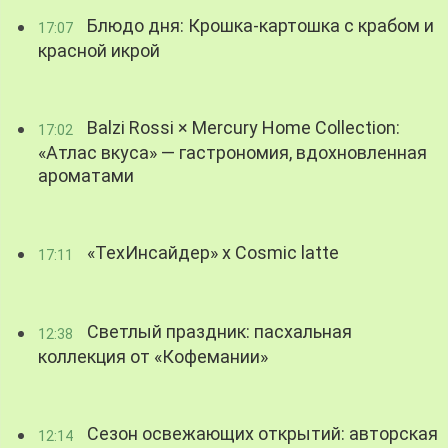
Блюдо дня: Крошка-картошка с крабом и
17:07
красной икрой
Balzi Rossi × Mercury Home Collection:
17:02
«Атлас вкуса» — гастрономия, вдохновленная
ароматами
«ТехИнсайдер» х Cosmic latte
17:11
Светлый праздник: пасхальная
12:38
коллекция от «Кофемании»
Сезон освежающих открытий: авторская
12:14