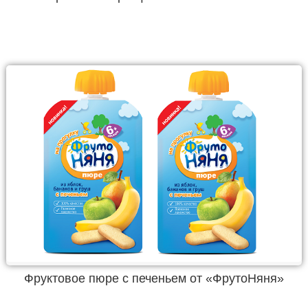
Фруктовое пюре с печеньем от «ФрутоНяня»