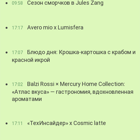
Сезон сморчков в Jules Zang
09:58
Avero mio x Lumisfera
17:17
Блюдо дня: Крошка-картошка с крабом и
17:07
красной икрой
Balzi Rossi × Mercury Home Collection:
17:02
«Атлас вкуса» — гастрономия, вдохновленная
ароматами
«ТехИнсайдер» х Cosmic latte
17:11