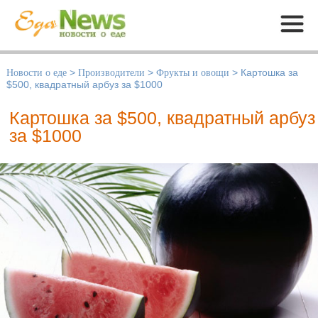
Меню
Новости о еде
>
Производители
>
Фрукты и овощи
>
Картошка за
$500, квадратный арбуз за $1000
Картошка за $500, квадратный арбуз
за $1000