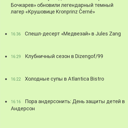
Бочкарев» обновили легендарный темный
лагер «Крушовице Kronprinz Černé»
Спешл-десерт «Медвезай» в Jules Zang
16:36
Клубничный сезон в Dizengof/99
16:29
Холодные супы в Atlantica Bistro
16:22
Пора андерсонить: День защиты детей в
16:16
Андерсон