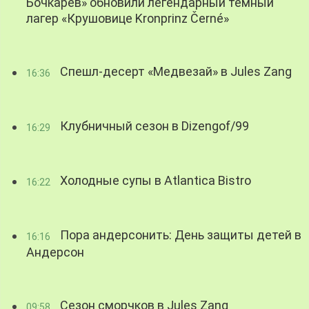
Бочкарев» обновили легендарный темный
лагер «Крушовице Kronprinz Černé»
Спешл-десерт «Медвезай» в Jules Zang
16:36
Клубничный сезон в Dizengof/99
16:29
Холодные супы в Atlantica Bistro
16:22
Пора андерсонить: День защиты детей в
16:16
Андерсон
Сезон сморчков в Jules Zang
09:58