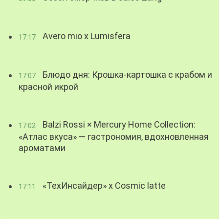
Avero mio x Lumisfera
17:17
Блюдо дня: Крошка-картошка с крабом и
17:07
красной икрой
Balzi Rossi × Mercury Home Collection:
17:02
«Атлас вкуса» — гастрономия, вдохновленная
ароматами
«ТехИнсайдер» х Cosmic latte
17:11