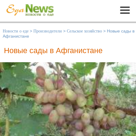
Меню
Новости о еде
>
Производители
>
Сельское хозяйство
>
Новые сады в
Афганистане
Новые сады в Афганистане