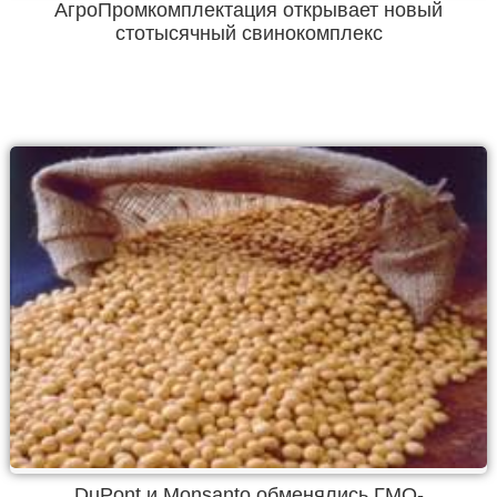
АгроПромкомплектация открывает новый
стотысячный свинокомплекс
DuPont и Monsanto обменялись ГМО-