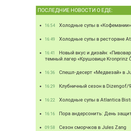
ПОСЛЕДНИЕ НОВОСТИ О ЕДЕ:
Холодные супы в «Кофемании»
16:54
Холодные супы в ресторане Atl
16:49
Новый вкус и дизайн: «Пивова
16:41
темный лагер «Крушовице Kronprinz 
Спешл-десерт «Медвезай» в Ju
16:36
Клубничный сезон в Dizengof/
16:29
Холодные супы в Atlantica Bist
16:22
Пора андерсонить: День защи
16:16
Сезон сморчков в Jules Zang
09:58