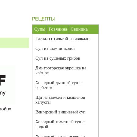
РЕЦЕПТЫ
Супы
Говядина
Свинина
Гаспачо с сальсой из авокадо
Суп из шампиньонов
Суп из сушеных грибов
Дмитрогорская окрошка на
кефире
Холодный дынный суп с
сорбетом
Щи из свежей и квашеной
капусты
войну
Венгерский вишневый суп
Холодный томатный суп с
водкой
Холодный суп из огурца и