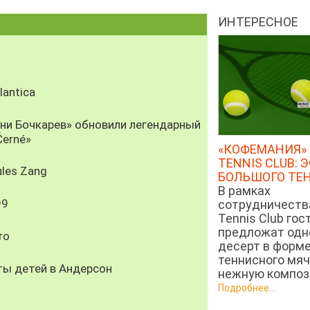
ИНТЕРЕСНОЕ
antica
рни Бочкарев» обновили легендарный
Černé»
«КОФЕМАНИЯ» 
TENNIS CLUB: 
les Zang
БОЛЬШОГО ТЕ
В рамках
99
сотрудничеств
Tennis Club гос
предложат од
ro
десерт в форм
теннисного мяч
ты детей в Андерсон
нежную компози
Подробнее...