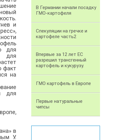
ешение
В Германии начали посадку
 новый
ГМО-картофеля
кость.
гнев и
ресс»,
Спекуляции на гречке и
жности
картофеле часть2
тофель
о для
Впервые за 12 лет ЕС
е для
разрешил трансгенный
растет
картофель и кукурузу.
о факт
лся на
ГМО картофель в Европе
ование
н для
Первые натуральные
чипсы
вропе,
ана» в
ным У.