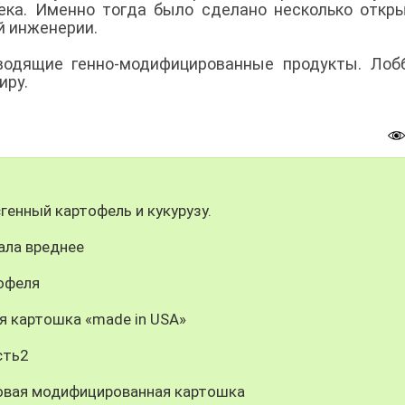
ека. Именно тогда было сделано несколько откр
ой инженерии.
водящие генно-модифицированные продукты. Лоб
иру.
генный картофель и кукурузу.
ала вреднее
офеля
я картошка «made in USA»
сть2
овая модифицированная картошка