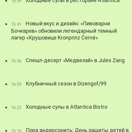
Холодные супы в ресторане Atlantica
16:49
Новый вкус и дизайн: «Пивоварни
16:41
Бочкарев» обновили легендарный темный
лагер «Крушовице Kronprinz Černé»
Спешл-десерт «Медвезай» в Jules Zang
16:36
Клубничный сезон в Dizengof/99
16:29
Холодные супы в Atlantica Bistro
16:22
Пора андерсонить: День защиты детей в
16:16