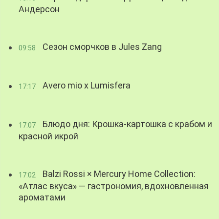
Андерсон
Сезон сморчков в Jules Zang
09:58
Avero mio x Lumisfera
17:17
Блюдо дня: Крошка-картошка с крабом и
17:07
красной икрой
Balzi Rossi × Mercury Home Collection:
17:02
«Атлас вкуса» — гастрономия, вдохновленная
ароматами