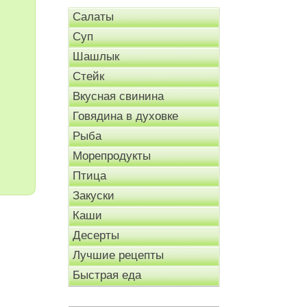
Салаты
Суп
Шашлык
Стейк
Вкусная свинина
Говядина в духовке
Рыба
Морепродукты
Птица
Закуски
Каши
Десерты
Лучшие рецепты
Быстрая еда