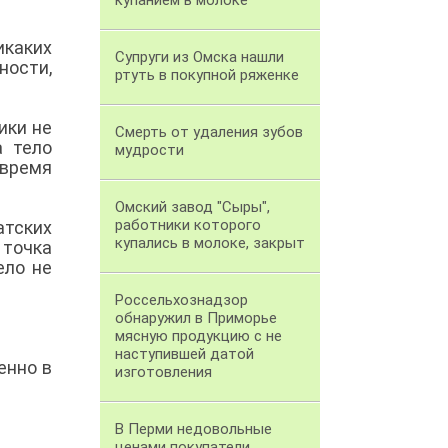
купанием в молоке
икаких
Супруги из Омска нашли
ности,
ртуть в покупной ряженке
ики не
Смерть от удаления зубов
а тело
мудрости
 время
Омский завод "Сыры",
работники которого
атских
купались в молоке, закрыт
 точка
ело не
Россельхознадзор
обнаружил в Приморье
мясную продукцию с не
наступившей датой
енно в
изготовления
В Перми недовольные
ценами покупатели