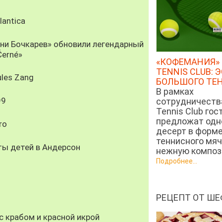
antica
рни Бочкарев» обновили легендарный
Černé»
«КОФЕМАНИЯ» 
TENNIS CLUB: 
les Zang
БОЛЬШОГО ТЕ
В рамках
99
сотрудничеств
Tennis Club гос
предложат од
ro
десерт в форм
теннисного мяч
ты детей в Андерсон
нежную компози
Подробнее...
РЕЦЕПТ ОТ ШЕ
 крабом и красной икрой