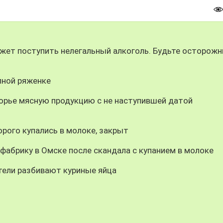
жет поступить нелегальный алкоголь. Будьте осторожн
пной ряженке
орье мясную продукцию с не наступившей датой
орого купались в молоке, закрыт
абрику в Омске после скандала с купанием в молоке
тели разбивают куриные яйца