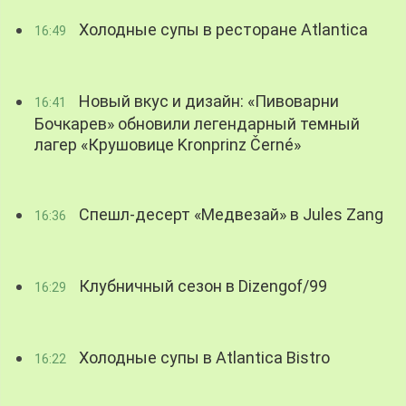
Холодные супы в ресторане Atlantica
16:49
Новый вкус и дизайн: «Пивоварни
16:41
Бочкарев» обновили легендарный темный
лагер «Крушовице Kronprinz Černé»
Спешл-десерт «Медвезай» в Jules Zang
16:36
Клубничный сезон в Dizengof/99
16:29
Холодные супы в Atlantica Bistro
16:22