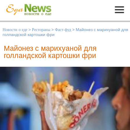
Меню
Новости о еде
>
Рестораны
>
Фаст-фуд
>
Майонез с марихуаной для
голландской картошки фри
Майонез с марихуаной для
голландской картошки фри