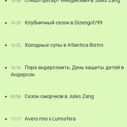
Спешл-десерт «Медвезай» в Jules Zang
16:36
Клубничный сезон в Dizengof/99
16:29
Холодные супы в Atlantica Bistro
16:22
Пора андерсонить: День защиты детей в
16:16
Андерсон
Сезон сморчков в Jules Zang
09:58
Avero mio x Lumisfera
17:17