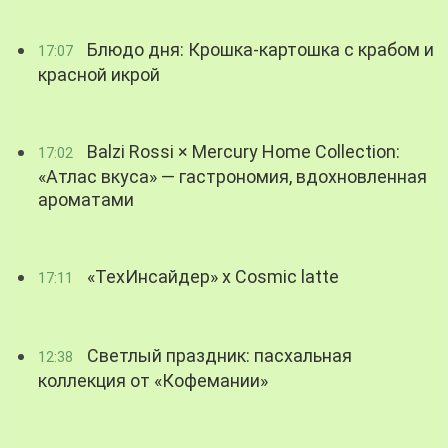
Блюдо дня: Крошка-картошка с крабом и
17:07
красной икрой
Balzi Rossi × Mercury Home Collection:
17:02
«Атлас вкуса» — гастрономия, вдохновленная
ароматами
«ТехИнсайдер» х Cosmic latte
17:11
Светлый праздник: пасхальная
12:38
коллекция от «Кофемании»