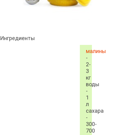
Ингредиенты
малины
-
2-
3
кг
воды
-
1
л
сахара
-
300-
700