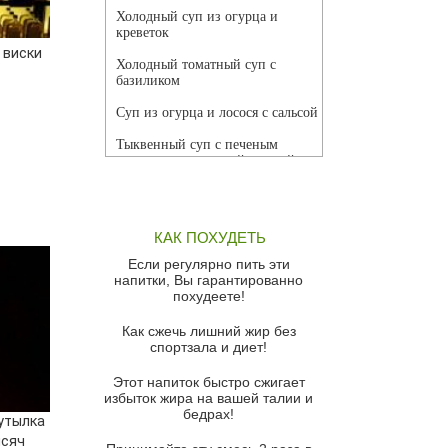
Холодный суп из огурца и
креветок
 виски
Холодный томатный суп с
базиликом
Суп из огурца и лосося с сальсой
Тыквенный суп с печеным
чесноком и томатной сальсой
Грибной суп
Томатный суп с кремом из
КАК ПОХУДЕТЬ
красного перца
Если регулярно пить эти
Парижский луковый суп
напитки, Вы гарантированно
похудеете!
Суп из спаржи и горошка с
сыром пармезан
Как сжечь лишний жир без
спортзала и диет!
Суп-крем из цветной капусты
Этот напиток быстро сжигает
Французский луковый суп
избыток жира на вашей талии и
бедрах!
Суп из баклажанов с моцареллой
утылка
и гремолатой
ысяч