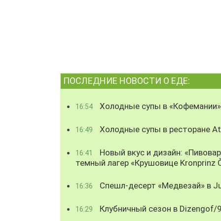
ПОСЛЕДНИЕ НОВОСТИ О ЕДЕ:
Холодные супы в «Кофемании»
16:54
Холодные супы в ресторане Atl
16:49
Новый вкус и дизайн: «Пивова
16:41
темный лагер «Крушовице Kronprinz 
Спешл-десерт «Медвезай» в Ju
16:36
Клубничный сезон в Dizengof/
16:29