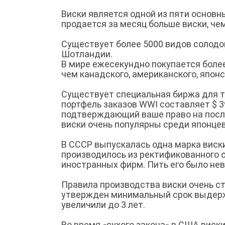
Виски является одной из пяти основн
продается за месяц больше виски, чем
Существует более 5000 видов солодов
Шотландии.
В мире ежесекундно покупается более
чем канадского, американского, японс
Существует специальная биржа для 
портфель заказов WWI составляет $ 3
подтверждающий ваше право на посл
виски очень популярны среди японцев,
В СССР выпускалась одна марка виски,
производилось из ректификованного с
иностранных фирм. Пить его было не
Правила производства виски очень стр
утвержден минимальный срок выдержки
увеличили до 3 лет.
Во время «сухого закона» в США виски