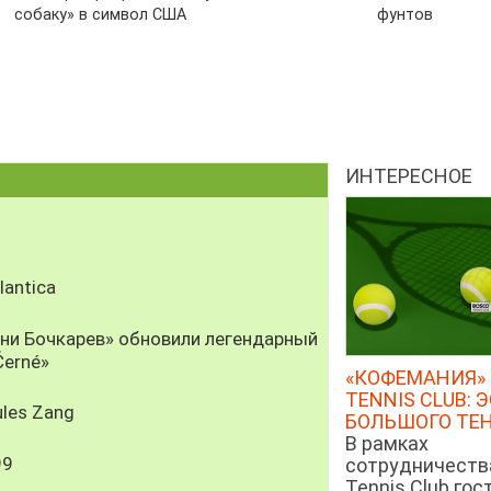
собаку» в символ США
фунтов
ИНТЕРЕСНОЕ
antica
рни Бочкарев» обновили легендарный
Černé»
«КОФЕМАНИЯ» 
TENNIS CLUB: 
les Zang
БОЛЬШОГО ТЕ
В рамках
99
сотрудничеств
Tennis Club гос