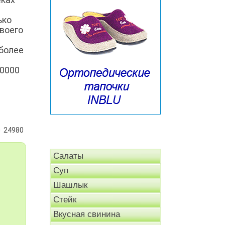
ько
воего
иболее
00000
24980
Салаты
Суп
Шашлык
Стейк
Вкусная свинина