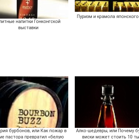
Пуризм и крамола японского
литные напитки Гонконгской
выставки
рия бурбонов, или Как пожар в
Алко-шедевры, или Почему б
ме пастора превратил «белую
виски может стоить 10 т