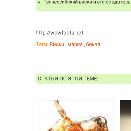
Теннессийский виски и его создатель
http://wowfacts.net
Теги:
Виски
,
марка
,
бокал
СТАТЬИ ПО ЭТОЙ ТЕМЕ: