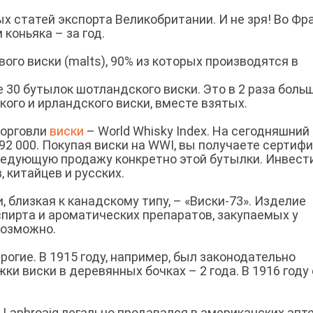
ых статей экспорта Великобритании. И не зря! Во Фр
 коньяка – за год.
ого виски (malts), 90% из которых производятся в
 30 бутылок шотландского виски. Это в 2 раза больш
кого и ирландского виски, вместе взятых.
торговли
виски
– World Whisky Index. На сегодняшний
92 000. Покупая виски на WWI, вы получаете сертифи
едующую продажу конкретно этой бутылки. Инвест
 китайцев и русских.
 близкая к канадскому типу, – «Виски-73». Изделие
пирта и ароматических препаратов, закупаемых у
возможно.
огие. В 1915 году, например, был законодательно
 виски в деревянных бочках – 2 года. В 1916 году 
 Laphroaig легально продавался в американских апт