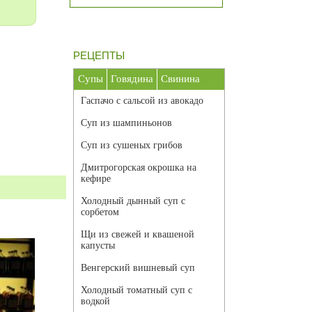
РЕЦЕПТЫ
Супы
Говядина
Свинина
Гаспачо с сальсой из авокадо
Суп из шампиньонов
Суп из сушеных грибов
Дмитрогорская окрошка на
кефире
Холодный дынный суп с
сорбетом
Щи из свежей и квашеной
капусты
Венгерский вишневый суп
Холодный томатный суп с
водкой