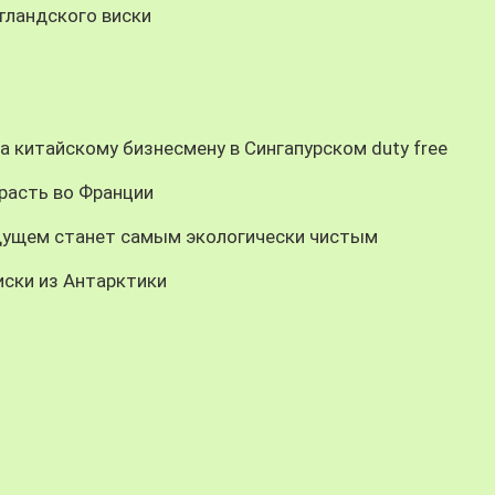
тландского виски
а китайскому бизнесмену в Сингапурском duty free
расть во Франции
дущем станет самым экологически чистым
иски из Антарктики