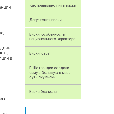
Как правильно пить виски
анции
Дегустация виски
е,
Виски: особенности
национального характера
 день
кат,
Виски, сэр?
иции в
В Шотландии создали
самую большую в мире
бутылку виски
Виски без колы
его
еках