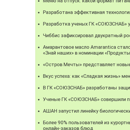
Меню на отпуск: какой формат пита
Разработана эффективная технолог
Разработка ученых ГК «СОЮЗСНАБ» у
Чиббис зафиксировал двукратный рос
Амарантовое масло Amarantica стал
«Знай наших» в номинации «Продукты
«Остров Мечты» представляет новые
Вкус успеха: как «Сладкая жизнь» мен
В ГК «СОЮЗСНАБ» разработаны защи
Ученые ГК «СОЮЗСНАБ» совершили пр
АШАН запустил линейку биологическ
Более 90% пользователей из курорт
онлайн-заказов блюд