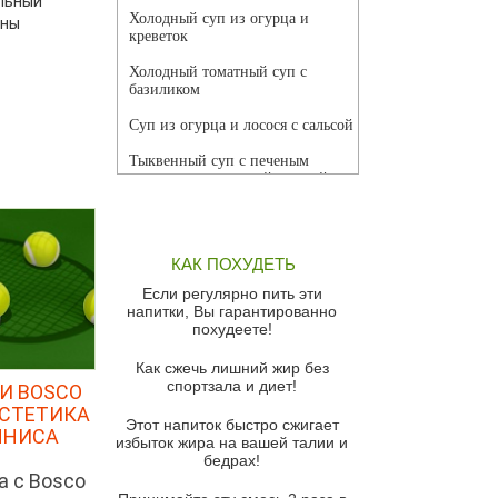
льный
Холодный суп из огурца и
ины
креветок
Холодный томатный суп с
базиликом
Суп из огурца и лосося с сальсой
Тыквенный суп с печеным
чесноком и томатной сальсой
Грибной суп
Томатный суп с кремом из
КАК ПОХУДЕТЬ
красного перца
Если регулярно пить эти
Парижский луковый суп
напитки, Вы гарантированно
похудеете!
Суп из спаржи и горошка с
сыром пармезан
Как сжечь лишний жир без
спортзала и диет!
И BOSCO
Суп-крем из цветной капусты
ЭСТЕТИКА
Этот напиток быстро сжигает
Французский луковый суп
ННИСА
избыток жира на вашей талии и
бедрах!
Суп из баклажанов с моцареллой
а с Bosco
и гремолатой