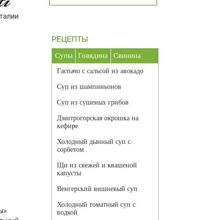
Италии
РЕЦЕПТЫ
Супы
Говядина
Свинина
Гаспачо с сальсой из авокадо
Суп из шампиньонов
Суп из сушеных грибов
Дмитрогорская окрошка на
кефире
Холодный дынный суп с
сорбетом
Щи из свежей и квашеной
капусты
Венгерский вишневый суп
Холодный томатный суп с
ы»
водкой