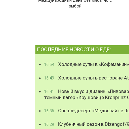
Международный день без мяса, но с
рыбой
ПОСЛЕДНИЕ НОВОСТИ О ЕДЕ:
Холодные супы в «Кофемании»
16:54
Холодные супы в ресторане Atl
16:49
Новый вкус и дизайн: «Пивова
16:41
темный лагер «Крушовице Kronprinz 
Спешл-десерт «Медвезай» в Ju
16:36
Клубничный сезон в Dizengof/
16:29