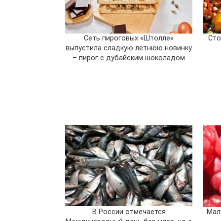
Сеть пироговых «Штолле»
Сто
выпустила сладкую летнюю новинку
– пирог с дубайским шоколадом
В России отмечается
Мал