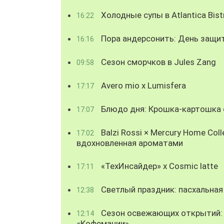
Холодные супы в Atlantica Bist
16:22
Пора андерсонить: День защи
16:16
Сезон сморчков в Jules Zang
09:58
Avero mio x Lumisfera
17:17
Блюдо дня: Крошка-картошка с
17:07
Balzi Rossi × Mercury Home Coll
17:02
вдохновленная ароматами
«ТехИнсайдер» х Cosmic latte
17:11
Светлый праздник: пасхальная
12:38
Сезон освежающих открытий: 
12:14
«Кофемании»