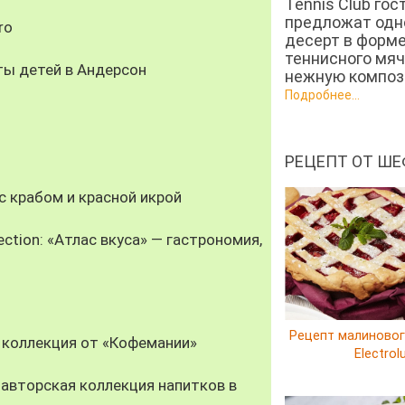
Tennis Club гос
предложат од
ro
десерт в форм
теннисного мяч
ты детей в Андерсон
нежную компози
Подробнее...
РЕЦЕПТ ОТ ШЕ
 крабом и красной икрой
ection: «Атлас вкуса» — гастрономия,
Рецепт малиновог
 коллекция от «Кофемании»
Electrol
авторская коллекция напитков в