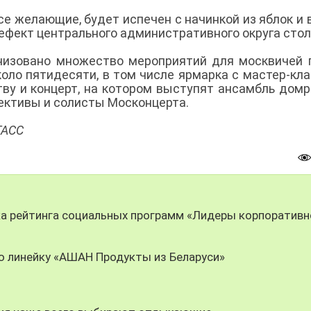
се желающие, будет испечен с начинкой из яблок и 
рефект центрального административного округа сто
низовано множество мероприятий для москвичей 
коло пятидесяти, в том числе ярмарка с мастер-кл
ву и концерт, на котором выступят ансамбль домр
ективы и солисты Москонцерта.
ТАСС
ка рейтинга социальных программ «Лидеры корпоративн
ю линейку «АШАН Продукты из Беларуси»