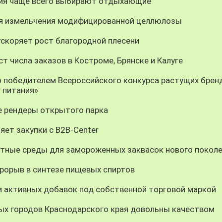
ния чаще всего выбирают отдыхающие
ия измельчения модифицированной целлюлозы
скоряет рост благородной плесени
т числа заказов в Костроме, Брянске и Калуге
о победителем Всероссийского конкурса растущих брен
 питания»
 рендеры открытого парка
яет закупки с B2B-Center
тные среды для замороженных заквасок нового покол
орыв в синтезе пищевых спиртов
и активных добавок под собственной торговой маркой
ных городов Краснодарского края довольны качеством