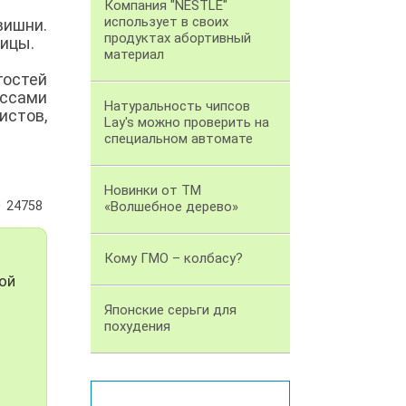
Компания "NESTLE"
использует в своих
вишни.
продуктах абортивный
лицы.
материал
гостей
ассами
Натуральность чипсов
истов,
Lay's можно проверить на
специальном автомате
Новинки от ТМ
24758
«Волшебное дерево»
Кому ГМО – колбасу?
ой
Японские серьги для
похудения