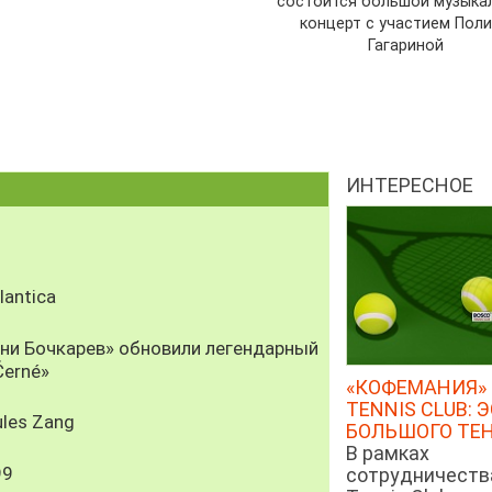
состоится большой музыка
концерт с участием Пол
Гагариной
ИНТЕРЕСНОЕ
antica
рни Бочкарев» обновили легендарный
Černé»
«КОФЕМАНИЯ» 
TENNIS CLUB: 
les Zang
БОЛЬШОГО ТЕ
В рамках
99
сотрудничеств