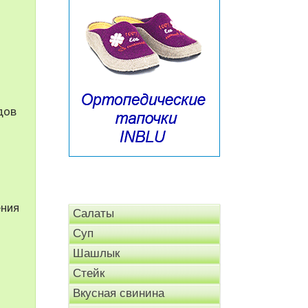
дов
ения
Салаты
Суп
Шашлык
Стейк
Вкусная свинина